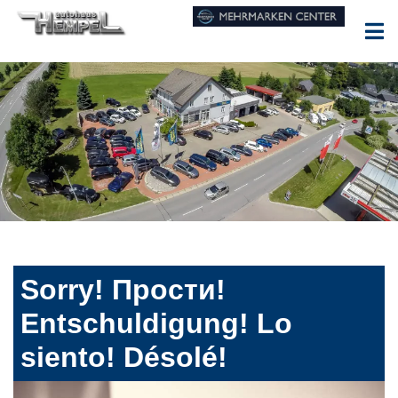
Sorry! Прости!
Entschuldigung! Lo
siento! Désolé!