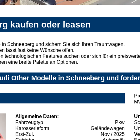
rg kaufen oder leasen
e in Schneeberg und sichern Sie sich Ihren Traumwagen.
n lässt fast keine Wünsche offen.
 technologischen Features suchen oder sich für ein preiswertes
nen eine breite Palette an Optionen.
di Other Modelle in Schneeberg und forder
Pr
MW
Allgemeine Daten:
Um
Fahrzeugtyp
Pkw
Sc
Karosserieform
Geländewagen
Um
Erst-Zul.
Nov / 2025
Ve