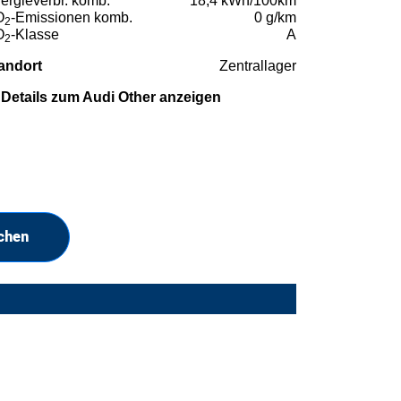
ergieverbr. komb.
18,4 kWh/100km
O
-Emissionen komb.
0 g/km
2
O
-Klasse
A
2
andort
Zentrallager
Details zum Audi Other anzeigen
chen