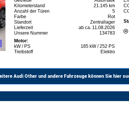
Getriebe
Automatik
En
Kilometerstand
21.145 km
C
Anzahl der Türen
5
C
Farbe
Rot
St
Standort
Zentrallager
Lieferzeit
ab ca. 11.08.2026
Unsere Nummer
134783
Motor:
kW / PS
185 kW / 252 PS
Treibstoff
Elektro
itere Audi Other und andere Fahrzeuge können Sie hier su