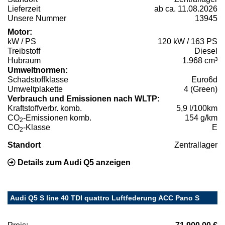
Lieferzeit
ab ca. 11.08.2026
Unsere Nummer
13945
Motor:
kW / PS
120 kW / 163 PS
Treibstoff
Diesel
Hubraum
1.968 cm³
Umweltnormen:
Schadstoffklasse
Euro6d
Umweltplakette
4 (Green)
Verbrauch und Emissionen nach WLTP:
Kraftstoffverbr. komb.
5,9 l/100km
CO
-Emissionen komb.
154 g/km
2
CO
-Klasse
E
2
Standort
Zentrallager
Details zum Audi Q5 anzeigen
Audi Q5 S line 40 TDI quattro Luftfederung ACC Pano S