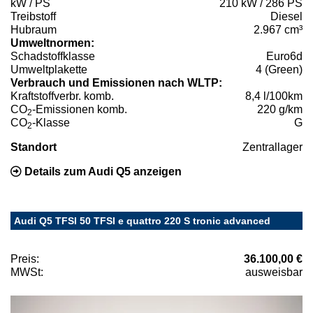
kW / PS
210 kW / 286 PS
Treibstoff
Diesel
Hubraum
2.967 cm³
Umweltnormen:
Schadstoffklasse
Euro6d
Umweltplakette
4 (Green)
Verbrauch und Emissionen nach WLTP:
Kraftstoffverbr. komb.
8,4 l/100km
CO
-Emissionen komb.
220 g/km
2
CO
-Klasse
G
2
Standort
Zentrallager
Details zum Audi Q5 anzeigen
Audi Q5 TFSI 50 TFSI e quattro 220 S tronic advanced
Preis:
36.100,00 €
MWSt:
ausweisbar