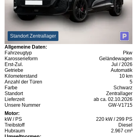
Standort Zentrallager
Allgemeine Daten:
Fahrzeugtyp
Pkw
Karosserieform
Geländewagen
Erst-Zul.
Jul / 2026
Getriebe
Automatik
Kilometerstand
10 km
Anzahl der Türen
5
Farbe
Schwarz
Standort
Zentrallager
Lieferzeit
ab ca. 02.10.2026
Unsere Nummer
GW-V1715
Motor:
kW / PS
220 kW / 299 PS
Treibstoff
Diesel
Hubraum
2.967 cm³
Umweltnormen: