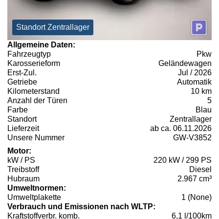
Standort Zentrallager
Allgemeine Daten:
Fahrzeugtyp
Pkw
Karosserieform
Geländewagen
Erst-Zul.
Jul / 2026
Getriebe
Automatik
Kilometerstand
10 km
Anzahl der Türen
5
Farbe
Blau
Standort
Zentrallager
Lieferzeit
ab ca. 06.11.2026
Unsere Nummer
GW-V3852
Motor:
kW / PS
220 kW / 299 PS
Treibstoff
Diesel
Hubraum
2.967 cm³
Umweltnormen:
Umweltplakette
1 (None)
Verbrauch und Emissionen nach WLTP:
Kraftstoffverbr. komb.
6,1 l/100km