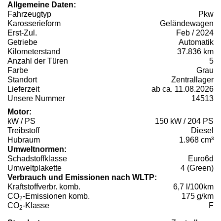
Allgemeine Daten:
Fahrzeugtyp
Pkw
Karosserieform
Geländewagen
Erst-Zul.
Feb / 2024
Getriebe
Automatik
Kilometerstand
37.836 km
Anzahl der Türen
5
Farbe
Grau
Standort
Zentrallager
Lieferzeit
ab ca. 11.08.2026
Unsere Nummer
14513
Motor:
kW / PS
150 kW / 204 PS
Treibstoff
Diesel
Hubraum
1.968 cm³
Umweltnormen:
Schadstoffklasse
Euro6d
Umweltplakette
4 (Green)
Verbrauch und Emissionen nach WLTP:
Kraftstoffverbr. komb.
6,7 l/100km
CO
-Emissionen komb.
175 g/km
2
CO
-Klasse
F
2