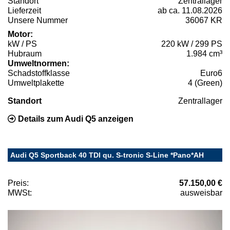
Standort
Zentrallager
Lieferzeit
ab ca. 11.08.2026
Unsere Nummer
36067 KR
Motor:
kW / PS
220 kW / 299 PS
Hubraum
1.984 cm³
Umweltnormen:
Schadstoffklasse
Euro6
Umweltplakette
4 (Green)
Standort
Zentrallager
Details zum Audi Q5 anzeigen
Audi Q5 Sportback 40 TDI qu. S-tronic S-Line *Pano*AH
Preis:
57.150,00 €
MWSt:
ausweisbar