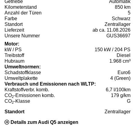
Getriebe
Automatik
Kilometerstand
850 km
Anzahl der Türen
5
Farbe
Schwarz
Standort
Zentrallager
Lieferzeit
ab ca. 11.08.2026
Unsere Nummer
GUS36697
Motor:
kW / PS
150 kW / 204 PS
Treibstoff
Diesel
Hubraum
1.968 cm³
Umweltnormen:
Schadstoffklasse
Euro6
Umweltplakette
4 (Green)
Verbrauch und Emissionen nach WLTP:
Kraftstoffverbr. komb.
6,7 l/100km
CO
-Emissionen komb.
179 g/km
2
CO
-Klasse
G
2
Standort
Zentrallager
Details zum Audi Q5 anzeigen