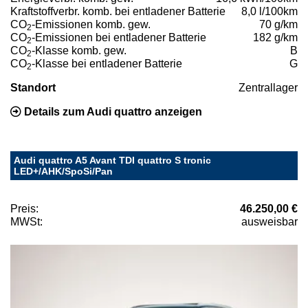
Kraftstoffverbr. komb. bei entladener Batterie
8,0 l/100km
CO
-Emissionen komb. gew.
70 g/km
2
CO
-Emissionen bei entladener Batterie
182 g/km
2
CO
-Klasse komb. gew.
B
2
CO
-Klasse bei entladener Batterie
G
2
Standort
Zentrallager
Details zum Audi quattro anzeigen
Audi quattro A5 Avant TDI quattro S tronic
LED+/AHK/SpoSi/Pan
Preis:
46.250,00 €
MWSt:
ausweisbar