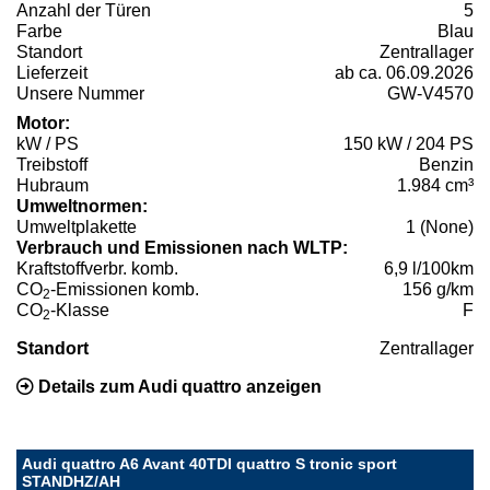
Anzahl der Türen
5
Farbe
Blau
Standort
Zentrallager
Lieferzeit
ab ca. 06.09.2026
Unsere Nummer
GW-V4570
Motor:
kW / PS
150 kW / 204 PS
Treibstoff
Benzin
Hubraum
1.984 cm³
Umweltnormen:
Umweltplakette
1 (None)
Verbrauch und Emissionen nach WLTP:
Kraftstoffverbr. komb.
6,9 l/100km
CO
-Emissionen komb.
156 g/km
2
CO
-Klasse
F
2
Standort
Zentrallager
Details zum Audi quattro anzeigen
Audi quattro A6 Avant 40TDI quattro S tronic sport
STANDHZ/AH