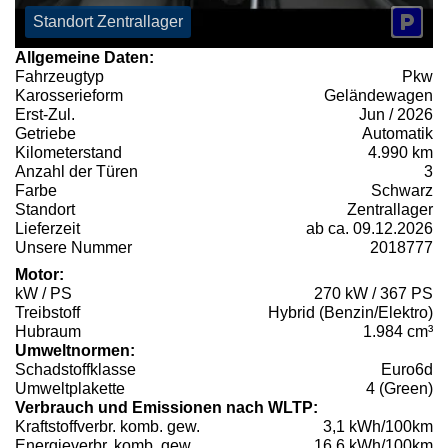
Standort Zentrallager
Allgemeine Daten:
Fahrzeugtyp
Pkw
Karosserieform
Geländewagen
Erst-Zul.
Jun / 2026
Getriebe
Automatik
Kilometerstand
4.990 km
Anzahl der Türen
3
Farbe
Schwarz
Standort
Zentrallager
Lieferzeit
ab ca. 09.12.2026
Unsere Nummer
2018777
Motor:
kW / PS
270 kW / 367 PS
Treibstoff
Hybrid (Benzin/Elektro)
Hubraum
1.984 cm³
Umweltnormen:
Schadstoffklasse
Euro6d
Umweltplakette
4 (Green)
Verbrauch und Emissionen nach WLTP:
Kraftstoffverbr. komb. gew.
3,1 kWh/100km
Energieverbr. komb. gew.
16,6 kWh/100km