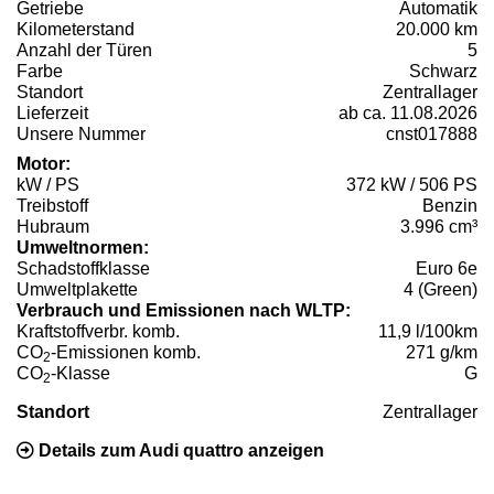
Getriebe
Automatik
Kilometerstand
20.000 km
Anzahl der Türen
5
Farbe
Schwarz
Standort
Zentrallager
Lieferzeit
ab ca. 11.08.2026
Unsere Nummer
cnst017888
Motor:
kW / PS
372 kW / 506 PS
Treibstoff
Benzin
Hubraum
3.996 cm³
Umweltnormen:
Schadstoffklasse
Euro 6e
Umweltplakette
4 (Green)
Verbrauch und Emissionen nach WLTP:
Kraftstoffverbr. komb.
11,9 l/100km
CO
-Emissionen komb.
271 g/km
2
CO
-Klasse
G
2
Standort
Zentrallager
Details zum Audi quattro anzeigen