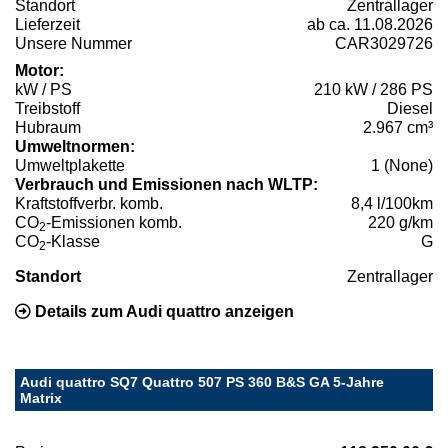
Standort
Zentrallager
Lieferzeit
ab ca. 11.08.2026
Unsere Nummer
CAR3029726
Motor:
kW / PS
210 kW / 286 PS
Treibstoff
Diesel
Hubraum
2.967 cm³
Umweltnormen:
Umweltplakette
1 (None)
Verbrauch und Emissionen nach WLTP:
Kraftstoffverbr. komb.
8,4 l/100km
CO
-Emissionen komb.
220 g/km
2
CO
-Klasse
G
2
Standort
Zentrallager
Details zum Audi quattro anzeigen
Audi quattro SQ7 Quattro 507 PS 360 B&S GA 5-Jahre
Matrix