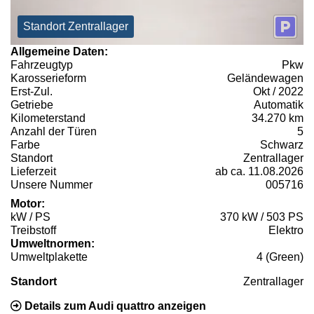
Standort Zentrallager
Allgemeine Daten:
Fahrzeugtyp
Pkw
Karosserieform
Geländewagen
Erst-Zul.
Okt / 2022
Getriebe
Automatik
Kilometerstand
34.270 km
Anzahl der Türen
5
Farbe
Schwarz
Standort
Zentrallager
Lieferzeit
ab ca. 11.08.2026
Unsere Nummer
005716
Motor:
kW / PS
370 kW / 503 PS
Treibstoff
Elektro
Umweltnormen:
Umweltplakette
4 (Green)
Standort
Zentrallager
Details zum Audi quattro anzeigen