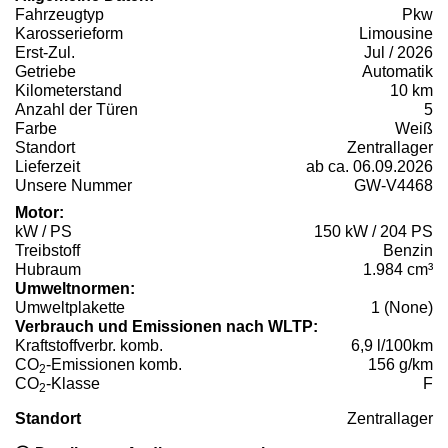
Fahrzeugtyp
Pkw
Karosserieform
Limousine
Erst-Zul.
Jul / 2026
Getriebe
Automatik
Kilometerstand
10 km
Anzahl der Türen
5
Farbe
Weiß
Standort
Zentrallager
Lieferzeit
ab ca. 06.09.2026
Unsere Nummer
GW-V4468
Motor:
kW / PS
150 kW / 204 PS
Treibstoff
Benzin
Hubraum
1.984 cm³
Umweltnormen:
Umweltplakette
1 (None)
Verbrauch und Emissionen nach WLTP:
Kraftstoffverbr. komb.
6,9 l/100km
CO
-Emissionen komb.
156 g/km
2
CO
-Klasse
F
2
Standort
Zentrallager