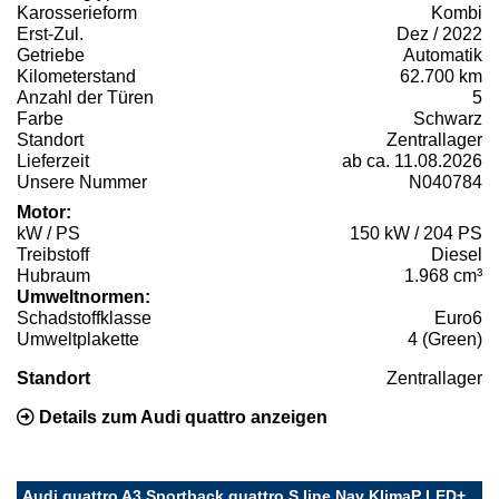
Karosserieform
Kombi
Erst-Zul.
Dez / 2022
Getriebe
Automatik
Kilometerstand
62.700 km
Anzahl der Türen
5
Farbe
Schwarz
Standort
Zentrallager
Lieferzeit
ab ca. 11.08.2026
Unsere Nummer
N040784
Motor:
kW / PS
150 kW / 204 PS
Treibstoff
Diesel
Hubraum
1.968 cm³
Umweltnormen:
Schadstoffklasse
Euro6
Umweltplakette
4 (Green)
Standort
Zentrallager
Details zum Audi quattro anzeigen
Audi quattro A3 Sportback quattro S line Nav KlimaP LED+