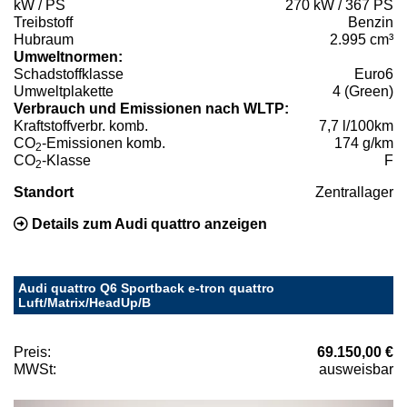
kW / PS
270 kW / 367 PS
Treibstoff
Benzin
Hubraum
2.995 cm³
Umweltnormen:
Schadstoffklasse
Euro6
Umweltplakette
4 (Green)
Verbrauch und Emissionen nach WLTP:
Kraftstoffverbr. komb.
7,7 l/100km
CO
-Emissionen komb.
174 g/km
2
CO
-Klasse
F
2
Standort
Zentrallager
Details zum Audi quattro anzeigen
Audi quattro Q6 Sportback e-tron quattro
Luft/Matrix/HeadUp/B
Preis:
69.150,00 €
MWSt:
ausweisbar