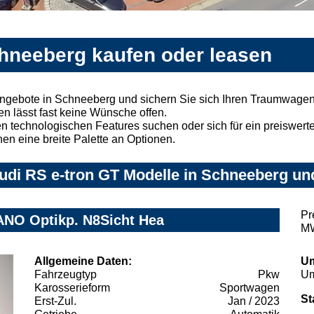
chneeberg kaufen oder leasen
Angebote in Schneeberg und sichern Sie sich Ihren Traumwagen
n lässt fast keine Wünsche offen.
 technologischen Features suchen oder sich für ein preiswertes
nen eine breite Palette an Optionen.
di RS e-tron GT Modelle in Schneeberg und
Pr
ANO Optikp. N8Sicht Hea
MW
Allgemeine Daten:
Um
Fahrzeugtyp
Pkw
Um
Karosserieform
Sportwagen
St
Erst-Zul.
Jan / 2023