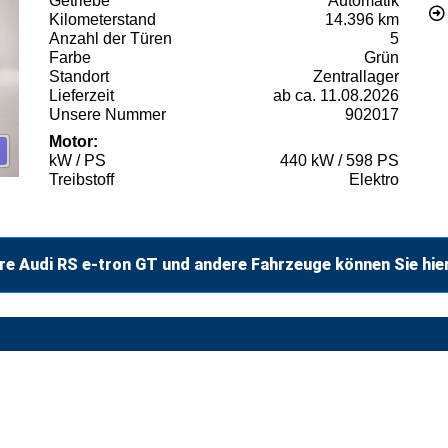
Getriebe
Automatik
Kilometerstand
14.396 km
Anzahl der Türen
5
Farbe
Grün
Standort
Zentrallager
Lieferzeit
ab ca. 11.08.2026
Unsere Nummer
902017
Motor:
kW / PS
440 kW / 598 PS
Treibstoff
Elektro
re Audi RS e-tron GT und andere Fahrzeuge können Sie hie