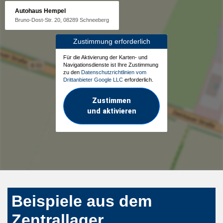
Autohaus Hempel
Bruno-Dost-Str. 20, 08289 Schneeberg
Zustimmung erforderlich
Für die Aktivierung der Karten- und
Navigationsdienste ist Ihre Zustimmung
zu den
Datenschutzrichtlinien vom
Drittanbieter Google LLC
erforderlich.
Zustimmen
und aktivieren
Beispiele aus dem
Zentrallager