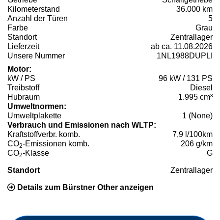
Kilometerstand
36.000 km
Anzahl der Türen
5
Farbe
Grau
Standort
Zentrallager
Lieferzeit
ab ca. 11.08.2026
Unsere Nummer
1NL1988DUPLI
Motor:
kW / PS
96 kW / 131 PS
Treibstoff
Diesel
Hubraum
1.995 cm³
Umweltnormen:
Umweltplakette
1 (None)
Verbrauch und Emissionen nach WLTP:
Kraftstoffverbr. komb.
7,9 l/100km
CO
-Emissionen komb.
206 g/km
2
CO
-Klasse
G
2
Standort
Zentrallager
Details zum Bürstner Other anzeigen