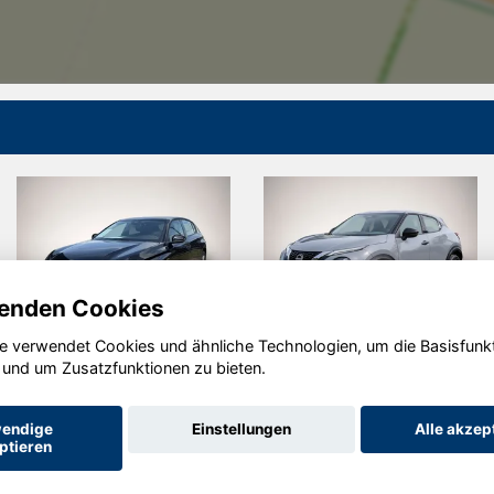
enden Cookies
e verwendet Cookies und ähnliche Technologien, um die Basisfunk
Peugeot 308
Nissan Juke
 und um Zusatzfunktionen zu bieten.
endige
Einstellungen
Alle akzep
ptieren
Startseite
Datenschutz
Impressum
AGB