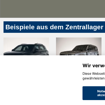
Beispiele aus dem Zentrallager
Wir verw
Diese Webseit
Volkswagen
Land Rover
gewährleisten
T-Cross
Defender
Notw
akze
© konjunkturmotor.de GmbH 2020 - 2026