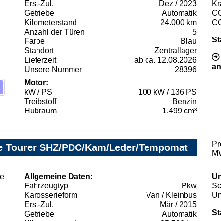
Erst-Zul.
Dez / 2023
Kr
Getriebe
Automatik
C
Kilometerstand
24.000 km
C
Anzahl der Türen
5
St
Farbe
Blau
Standort
Zentrallager
Lieferzeit
ab ca. 12.08.2026
an
Unsere Nummer
28396
Motor:
kW / PS
100 kW / 136 PS
Treibstoff
Benzin
Hubraum
1.499 cm³
Pr
ive Tourer SHZ/PDC/Kam/Leder/Tempomat
MW
Allgemeine Daten:
Um
Fahrzeugtyp
Pkw
Sc
Karosserieform
Van / Kleinbus
Um
Erst-Zul.
Mär / 2015
St
Getriebe
Automatik