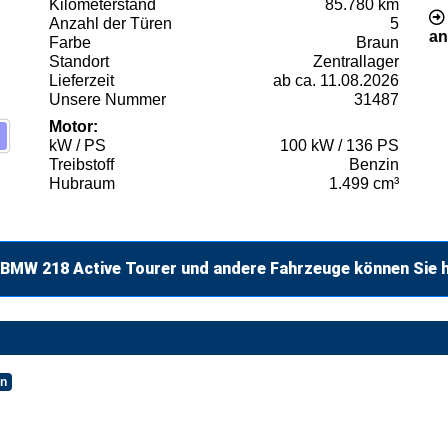
Kilometerstand
85.780 km
Anzahl der Türen
5
an
Farbe
Braun
Standort
Zentrallager
Lieferzeit
ab ca. 11.08.2026
Unsere Nummer
31487
Motor:
kW / PS
100 kW / 136 PS
Treibstoff
Benzin
Hubraum
1.499 cm³
 BMW 218 Active Tourer und andere Fahrzeuge können Sie h
en