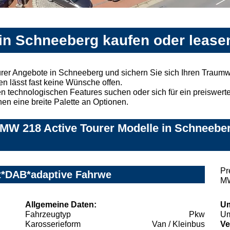
in Schneeberg kaufen oder lease
rer Angebote in Schneeberg und sichern Sie sich Ihren Traum
n lässt fast keine Wünsche offen.
 technologischen Features suchen oder sich für ein preiswertes
nen eine breite Palette an Optionen.
MW 218 Active Tourer Modelle in Schneeber
Pr
t*DAB*adaptive Fahrwe
MW
Allgemeine Daten:
Um
Fahrzeugtyp
Pkw
Um
Karosserieform
Van / Kleinbus
Ve