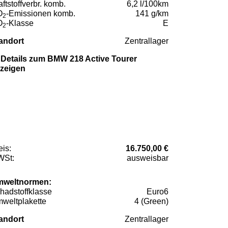
aftstoffverbr. komb.
6,2 l/100km
O
-Emissionen komb.
141 g/km
2
O
-Klasse
E
2
andort
Zentrallager
Details zum BMW 218 Active Tourer
zeigen
eis:
16.750,00 €
St:
ausweisbar
weltnormen:
hadstoffklasse
Euro6
weltplakette
4 (Green)
andort
Zentrallager