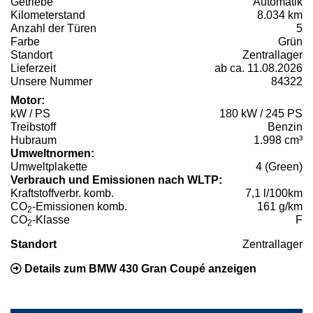
Getriebe
Automatik
Kilometerstand
8.034 km
Anzahl der Türen
5
Farbe
Grün
Standort
Zentrallager
Lieferzeit
ab ca. 11.08.2026
Unsere Nummer
84322
Motor:
kW / PS
180 kW / 245 PS
Treibstoff
Benzin
Hubraum
1.998 cm³
Umweltnormen:
Umweltplakette
4 (Green)
Verbrauch und Emissionen nach WLTP:
Kraftstoffverbr. komb.
7,1 l/100km
CO
-Emissionen komb.
161 g/km
2
CO
-Klasse
F
2
Standort
Zentrallager
Details zum BMW 430 Gran Coupé anzeigen