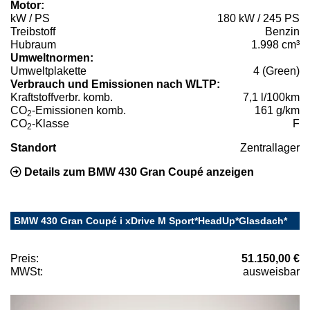
Motor:
kW / PS
180 kW / 245 PS
Treibstoff
Benzin
Hubraum
1.998 cm³
Umweltnormen:
Umweltplakette
4 (Green)
Verbrauch und Emissionen nach WLTP:
Kraftstoffverbr. komb.
7,1 l/100km
CO
-Emissionen komb.
161 g/km
2
CO
-Klasse
F
2
Standort
Zentrallager
Details zum BMW 430 Gran Coupé anzeigen
BMW 430 Gran Coupé i xDrive M Sport*HeadUp*Glasdach*
Preis:
51.150,00 €
MWSt:
ausweisbar