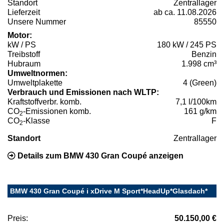
Standort
Zentrallager
Lieferzeit
ab ca. 11.08.2026
Unsere Nummer
85550
Motor:
kW / PS
180 kW / 245 PS
Treibstoff
Benzin
Hubraum
1.998 cm³
Umweltnormen:
Umweltplakette
4 (Green)
Verbrauch und Emissionen nach WLTP:
Kraftstoffverbr. komb.
7,1 l/100km
CO
-Emissionen komb.
161 g/km
2
CO
-Klasse
F
2
Standort
Zentrallager
Details zum BMW 430 Gran Coupé anzeigen
BMW 430 Gran Coupé i xDrive M Sport*HeadUp*Glasdach*
Preis:
50.150,00 €