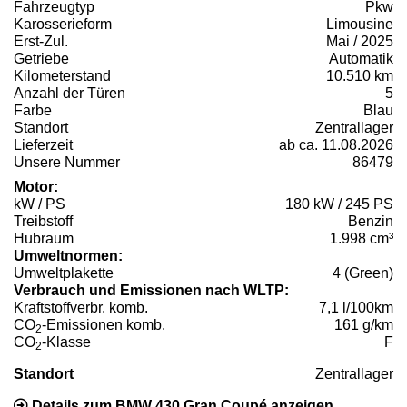
Fahrzeugtyp
Pkw
Karosserieform
Limousine
Erst-Zul.
Mai / 2025
Getriebe
Automatik
Kilometerstand
10.510 km
Anzahl der Türen
5
Farbe
Blau
Standort
Zentrallager
Lieferzeit
ab ca. 11.08.2026
Unsere Nummer
86479
Motor:
kW / PS
180 kW / 245 PS
Treibstoff
Benzin
Hubraum
1.998 cm³
Umweltnormen:
Umweltplakette
4 (Green)
Verbrauch und Emissionen nach WLTP:
Kraftstoffverbr. komb.
7,1 l/100km
CO
-Emissionen komb.
161 g/km
2
CO
-Klasse
F
2
Standort
Zentrallager
Details zum BMW 430 Gran Coupé anzeigen