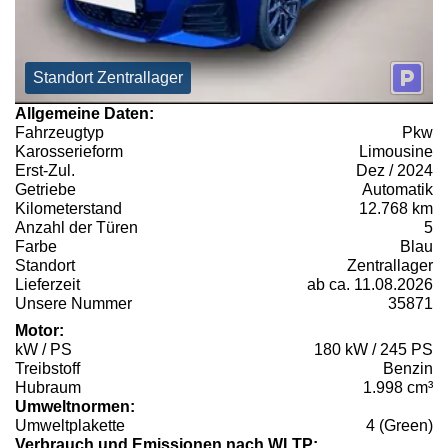
Standort Zentrallager
Allgemeine Daten:
Fahrzeugtyp
Pkw
Karosserieform
Limousine
Erst-Zul.
Dez / 2024
Getriebe
Automatik
Kilometerstand
12.768 km
Anzahl der Türen
5
Farbe
Blau
Standort
Zentrallager
Lieferzeit
ab ca. 11.08.2026
Unsere Nummer
35871
Motor:
kW / PS
180 kW / 245 PS
Treibstoff
Benzin
Hubraum
1.998 cm³
Umweltnormen:
Umweltplakette
4 (Green)
Verbrauch und Emissionen nach WLTP: