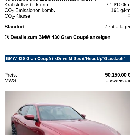
Kraftstoffverbr. komb.
7,1 l/100km
CO
-Emissionen komb.
161 g/km
2
CO
-Klasse
F
2
Standort
Zentrallager
Details zum BMW 430 Gran Coupé anzeigen
BMW 430 Gran Coupé i xDrive M Sport*HeadUp*Glasdach*
Preis:
50.150,00 €
MWSt:
ausweisbar