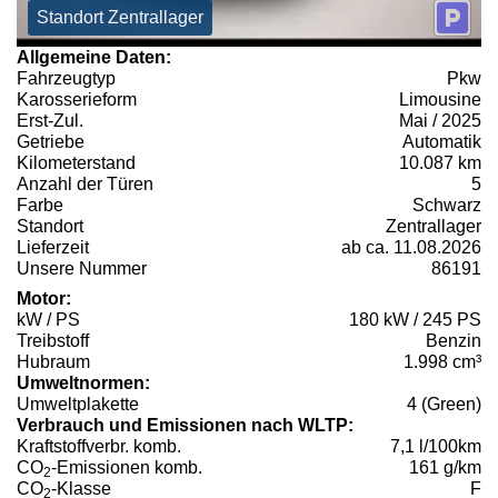
Standort Zentrallager
Allgemeine Daten:
Fahrzeugtyp
Pkw
Karosserieform
Limousine
Erst-Zul.
Mai / 2025
Getriebe
Automatik
Kilometerstand
10.087 km
Anzahl der Türen
5
Farbe
Schwarz
Standort
Zentrallager
Lieferzeit
ab ca. 11.08.2026
Unsere Nummer
86191
Motor:
kW / PS
180 kW / 245 PS
Treibstoff
Benzin
Hubraum
1.998 cm³
Umweltnormen:
Umweltplakette
4 (Green)
Verbrauch und Emissionen nach WLTP:
Kraftstoffverbr. komb.
7,1 l/100km
CO
-Emissionen komb.
161 g/km
2
CO
-Klasse
F
2