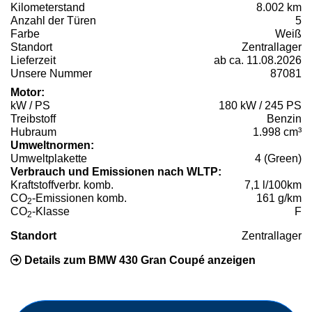
Kilometerstand
8.002 km
Anzahl der Türen
5
Farbe
Weiß
Standort
Zentrallager
Lieferzeit
ab ca. 11.08.2026
Unsere Nummer
87081
Motor:
kW / PS
180 kW / 245 PS
Treibstoff
Benzin
Hubraum
1.998 cm³
Umweltnormen:
Umweltplakette
4 (Green)
Verbrauch und Emissionen nach WLTP:
Kraftstoffverbr. komb.
7,1 l/100km
CO
-Emissionen komb.
161 g/km
2
CO
-Klasse
F
2
Standort
Zentrallager
Details zum BMW 430 Gran Coupé anzeigen