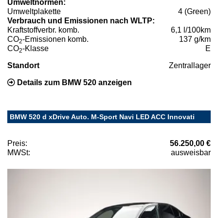
Umweltnormen:
Umweltplakette
4 (Green)
Verbrauch und Emissionen nach WLTP:
Kraftstoffverbr. komb.
6,1 l/100km
CO
-Emissionen komb.
137 g/km
2
CO
-Klasse
E
2
Standort
Zentrallager
Details zum BMW 520 anzeigen
BMW 520 d xDrive Auto. M-Sport Navi LED ACC Innovati
Preis:
56.250,00 €
MWSt:
ausweisbar