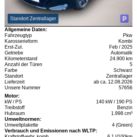
Standort Zentrallager
Allgemeine Daten:
Fahrzeugtyp
Pkw
Karosserieform
Kombi
Erst-Zul.
Feb / 2025
Getriebe
Automatik
Kilometerstand
24.900 km
Anzahl der Türen
5
Farbe
Schwarz
Standort
Zentrallager
Lieferzeit
ab ca. 12.08.2026
Unsere Nummer
57656
Motor:
kW / PS
140 kW / 190 PS
Treibstoff
Benzin
Hubraum
1.998 cm³
Umweltnormen:
Umweltplakette
4 (Green)
Verbrauch und Emissionen nach WLTP:
Kraftstoffverbr. komb.
6,1 l/100km