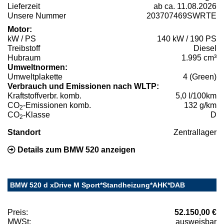
Lieferzeit
ab ca. 11.08.2026
Unsere Nummer
203707469SWRTE
Motor:
kW / PS
140 kW / 190 PS
Treibstoff
Diesel
Hubraum
1.995 cm³
Umweltnormen:
Umweltplakette
4 (Green)
Verbrauch und Emissionen nach WLTP:
Kraftstoffverbr. komb.
5,0 l/100km
CO
-Emissionen komb.
132 g/km
2
CO
-Klasse
D
2
Standort
Zentrallager
Details zum BMW 520 anzeigen
BMW 520 d xDrive M Sport*Standheizung*AHK*DAB
Preis:
52.150,00 €
MWSt:
ausweisbar