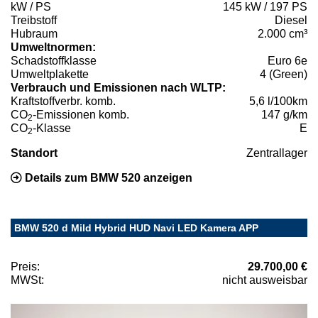
kW / PS
145 kW / 197 PS
Treibstoff
Diesel
Hubraum
2.000 cm³
Umweltnormen:
Schadstoffklasse
Euro 6e
Umweltplakette
4 (Green)
Verbrauch und Emissionen nach WLTP:
Kraftstoffverbr. komb.
5,6 l/100km
CO
-Emissionen komb.
147 g/km
2
CO
-Klasse
E
2
Standort
Zentrallager
Details zum BMW 520 anzeigen
BMW 520 d Mild Hybrid HUD Navi LED Kamera APP
Preis:
29.700,00 €
MWSt:
nicht ausweisbar