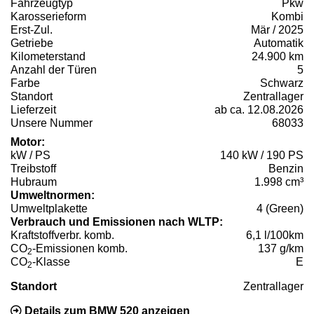
Fahrzeugtyp
Pkw
Karosserieform
Kombi
Erst-Zul.
Mär / 2025
Getriebe
Automatik
Kilometerstand
24.900 km
Anzahl der Türen
5
Farbe
Schwarz
Standort
Zentrallager
Lieferzeit
ab ca. 12.08.2026
Unsere Nummer
68033
Motor:
kW / PS
140 kW / 190 PS
Treibstoff
Benzin
Hubraum
1.998 cm³
Umweltnormen:
Umweltplakette
4 (Green)
Verbrauch und Emissionen nach WLTP:
Kraftstoffverbr. komb.
6,1 l/100km
CO
-Emissionen komb.
137 g/km
2
CO
-Klasse
E
2
Standort
Zentrallager
Details zum BMW 520 anzeigen