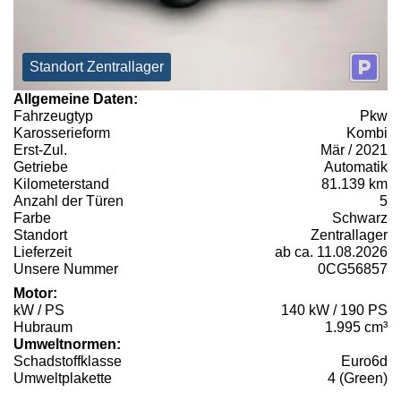
Standort Zentrallager
Allgemeine Daten:
Fahrzeugtyp
Pkw
Karosserieform
Kombi
Erst-Zul.
Mär / 2021
Getriebe
Automatik
Kilometerstand
81.139 km
Anzahl der Türen
5
Farbe
Schwarz
Standort
Zentrallager
Lieferzeit
ab ca. 11.08.2026
Unsere Nummer
0CG56857
Motor:
kW / PS
140 kW / 190 PS
Hubraum
1.995 cm³
Umweltnormen:
Schadstoffklasse
Euro6d
Umweltplakette
4 (Green)