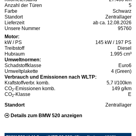
Anzahl der Türen
5
Farbe
Schwarz
Standort
Zentrallager
Lieferzeit
ab ca. 12.08.2026
Unsere Nummer
95760
Motor:
kW / PS
145 kW / 197 PS
Treibstoff
Diesel
Hubraum
1.995 cm³
Umweltnormen:
Schadstoffklasse
Euro6
Umweltplakette
4 (Green)
Verbrauch und Emissionen nach WLTP:
Kraftstoffverbr. komb.
5,7 l/100km
CO
-Emissionen komb.
149 g/km
2
CO
-Klasse
E
2
Standort
Zentrallager
Details zum BMW 520 anzeigen