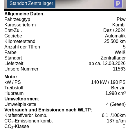
Standort Zentrallager
Allgemeine Daten:
Fahrzeugtyp
Pkw
Karosserieform
Kombi
Erst-Zul.
Dez / 2024
Getriebe
Automatik
Kilometerstand
25.500 km
Anzahl der Türen
5
Farbe
Weiß
Standort
Zentrallager
Lieferzeit
ab ca. 12.08.2026
Unsere Nummer
11563
Motor:
kW / PS
140 kW / 190 PS
Treibstoff
Benzin
Hubraum
1.998 cm³
Umweltnormen:
Umweltplakette
4 (Green)
Verbrauch und Emissionen nach WLTP:
Kraftstoffverbr. komb.
6,1 l/100km
CO
-Emissionen komb.
137 g/km
2
CO
-Klasse
E
2