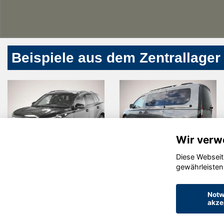
Beispiele aus dem Zentrallager
Wir verw
Diese Webseit
swagen
Volkswagen
Opel 
gewährleisten
n
Caddy Maxi
Notw
akze
© konjunkturmotor.de GmbH 2020 - 2026