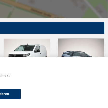
tion zu
 Combo
Dacia Bigster
Opel
Frontera
tieren
AGB (Service)
AGB (Teile)
AGB (Gebrauchtwagen)
Widerruf