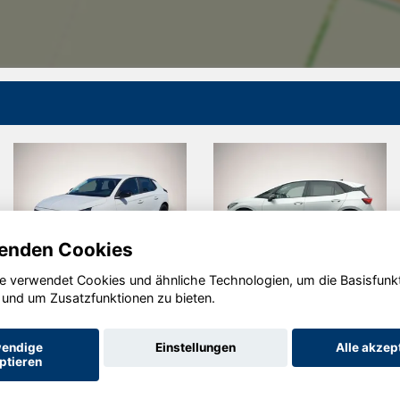
enden Cookies
e verwendet Cookies und ähnliche Technologien, um die Basisfunk
Corsa
Cupra Born
Opel
 und um Zusatzfunktionen zu bieten.
endige
Einstellungen
Alle akzep
ptieren
Startseite
Datenschutz
Impressum
AGB