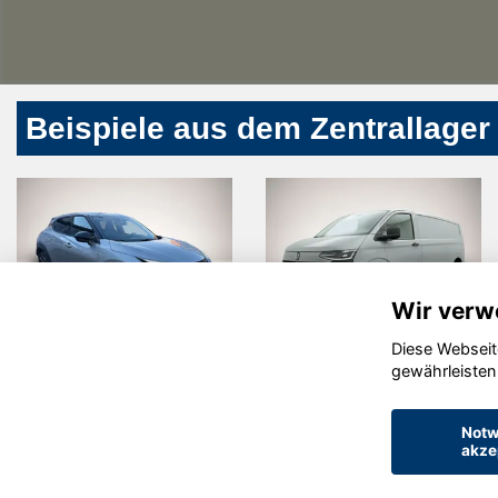
Beispiele aus dem Zentrallager
Wir verw
Diese Webseit
Nissan Juke
Volkswagen
gewährleisten
Other
Notw
akze
© konjunkturmotor.de GmbH 2020 - 2026