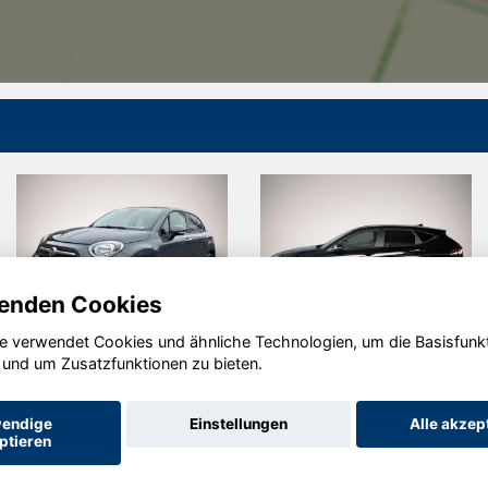
enden Cookies
e verwendet Cookies und ähnliche Technologien, um die Basisfunk
Fiat 500X
Hyundai
 und um Zusatzfunktionen zu bieten.
KONA
endige
Einstellungen
Alle akzep
ptieren
Startseite
Datenschutz
Impressum
AGB