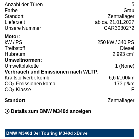
Anzahl der Türen
5
Farbe
Grau
Standort
Zentrallager
Lieferzeit
ab ca. 21.01.2027
Unsere Nummer
CAR3030272
Motor:
kW / PS
250 kW / 340 PS
Treibstoff
Diesel
Hubraum
2.993 cm³
Umweltnormen:
Umweltplakette
1 (None)
Verbrauch und Emissionen nach WLTP:
Kraftstoffverbr. komb.
6,6 l/100km
CO
-Emissionen komb.
173 g/km
2
CO
-Klasse
F
2
Standort
Zentrallager
Details zum BMW M340d anzeigen
BMW M340d 3er Touring M340d xDrive