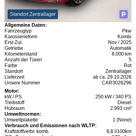
Standort Zentrallager
Allgemeine Daten:
Fahrzeugtyp
Pkw
Karosserieform
Kombi
Erst-Zul.
Nov / 2025
Getriebe
Automatik
Kilometerstand
8.000 km
Anzahl der Türen
5
Farbe
Rot
Standort
Zentrallager
Lieferzeit
ab ca. 29.10.2026
Unsere Nummer
CAR3026296
Motor:
kW / PS
250 kW / 340 PS
Treibstoff
Diesel
Hubraum
2.993 cm³
Umweltnormen:
Umweltplakette
1 (None)
Verbrauch und Emissionen nach WLTP:
Kraftstoffverbr. komb.
6,6 l/100km