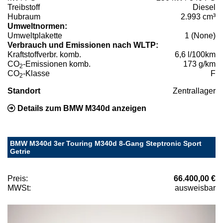
Treibstoff
Diesel
Hubraum
2.993 cm³
Umweltnormen:
Umweltplakette
1 (None)
Verbrauch und Emissionen nach WLTP:
Kraftstoffverbr. komb.
6,6 l/100km
CO
-Emissionen komb.
173 g/km
2
CO
-Klasse
F
2
Standort
Zentrallager
Details zum BMW M340d anzeigen
BMW M340d 3er Touring M340d 8-Gang Steptronic Sport
Getrie
Preis:
66.400,00 €
MWSt:
ausweisbar