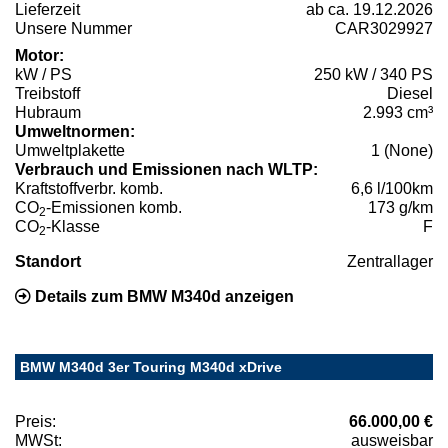
Lieferzeit
ab ca. 19.12.2026
Unsere Nummer
CAR3029927
Motor:
kW / PS
250 kW / 340 PS
Treibstoff
Diesel
Hubraum
2.993 cm³
Umweltnormen:
Umweltplakette
1 (None)
Verbrauch und Emissionen nach WLTP:
Kraftstoffverbr. komb.
6,6 l/100km
CO
-Emissionen komb.
173 g/km
2
CO
-Klasse
F
2
Standort
Zentrallager
Details zum BMW M340d anzeigen
BMW M340d 3er Touring M340d xDrive
Preis:
66.000,00 €
MWSt:
ausweisbar