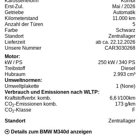
Karosserieform
Kombi
Erst-Zul.
Mai / 2026
Getriebe
Automatik
Kilometerstand
11.000 km
Anzahl der Türen
5
Farbe
Schwarz
Standort
Zentrallager
Lieferzeit
ab ca. 22.12.2026
Unsere Nummer
CAR3030268
Motor:
kW / PS
250 kW / 340 PS
Treibstoff
Diesel
Hubraum
2.993 cm³
Umweltnormen:
Umweltplakette
1 (None)
Verbrauch und Emissionen nach WLTP:
Kraftstoffverbr. komb.
6,6 l/100km
CO
-Emissionen komb.
173 g/km
2
CO
-Klasse
F
2
Standort
Zentrallager
Details zum BMW M340d anzeigen