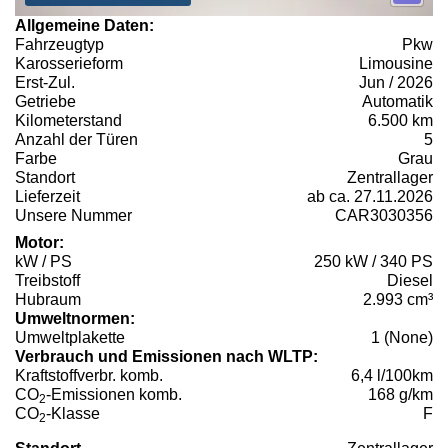
Allgemeine Daten:
Fahrzeugtyp
Pkw
Karosserieform
Limousine
Erst-Zul.
Jun / 2026
Getriebe
Automatik
Kilometerstand
6.500 km
Anzahl der Türen
5
Farbe
Grau
Standort
Zentrallager
Lieferzeit
ab ca. 27.11.2026
Unsere Nummer
CAR3030356
Motor:
kW / PS
250 kW / 340 PS
Treibstoff
Diesel
Hubraum
2.993 cm³
Umweltnormen:
Umweltplakette
1 (None)
Verbrauch und Emissionen nach WLTP:
Kraftstoffverbr. komb.
6,4 l/100km
CO
-Emissionen komb.
168 g/km
2
CO
-Klasse
F
2