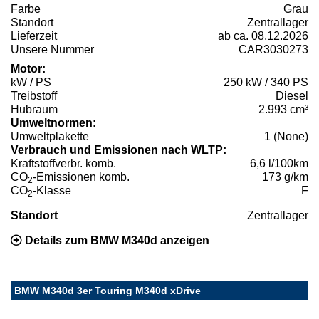
Farbe
Grau
Standort
Zentrallager
Lieferzeit
ab ca. 08.12.2026
Unsere Nummer
CAR3030273
Motor:
kW / PS
250 kW / 340 PS
Treibstoff
Diesel
Hubraum
2.993 cm³
Umweltnormen:
Umweltplakette
1 (None)
Verbrauch und Emissionen nach WLTP:
Kraftstoffverbr. komb.
6,6 l/100km
CO
-Emissionen komb.
173 g/km
2
CO
-Klasse
F
2
Standort
Zentrallager
Details zum BMW M340d anzeigen
BMW M340d 3er Touring M340d xDrive