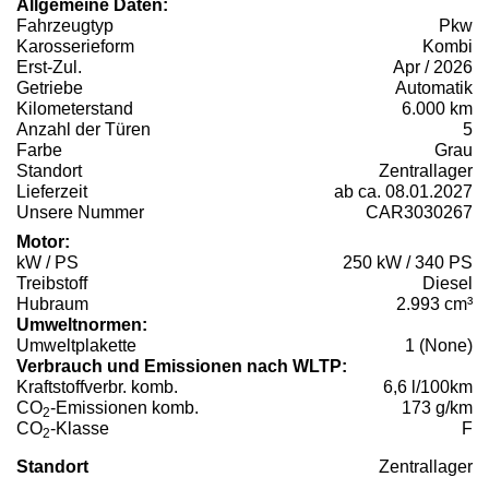
Allgemeine Daten:
Fahrzeugtyp
Pkw
Karosserieform
Kombi
Erst-Zul.
Apr / 2026
Getriebe
Automatik
Kilometerstand
6.000 km
Anzahl der Türen
5
Farbe
Grau
Standort
Zentrallager
Lieferzeit
ab ca. 08.01.2027
Unsere Nummer
CAR3030267
Motor:
kW / PS
250 kW / 340 PS
Treibstoff
Diesel
Hubraum
2.993 cm³
Umweltnormen:
Umweltplakette
1 (None)
Verbrauch und Emissionen nach WLTP:
Kraftstoffverbr. komb.
6,6 l/100km
CO
-Emissionen komb.
173 g/km
2
CO
-Klasse
F
2
Standort
Zentrallager