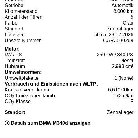
Getriebe
Automatik
Kilometerstand
8.000 km
Anzahl der Türen
5
Farbe
Grau
Standort
Zentrallager
Lieferzeit
ab ca. 28.12.2026
Unsere Nummer
CAR3030269
Motor:
kW / PS
250 kW / 340 PS
Treibstoff
Diesel
Hubraum
2.993 cm³
Umweltnormen:
Umweltplakette
1 (None)
Verbrauch und Emissionen nach WLTP:
Kraftstoffverbr. komb.
6,6 l/100km
CO
-Emissionen komb.
173 g/km
2
CO
-Klasse
F
2
Standort
Zentrallager
Details zum BMW M340d anzeigen