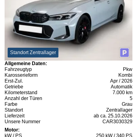
Standort Zentrallager
Allgemeine Daten:
Fahrzeugtyp
Pkw
Karosserieform
Kombi
Erst-Zul.
Apr / 2026
Getriebe
Automatik
Kilometerstand
7.000 km
Anzahl der Türen
5
Farbe
Grau
Standort
Zentrallager
Lieferzeit
ab ca. 25.10.2026
Unsere Nummer
CAR3030329
Motor:
kW / PS
250 kW / 340 PS