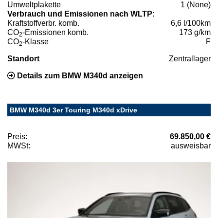
Umweltplakette
1 (None)
Verbrauch und Emissionen nach WLTP:
Kraftstoffverbr. komb.
6,6 l/100km
CO
-Emissionen komb.
173 g/km
2
CO
-Klasse
F
2
Standort
Zentrallager
Details zum BMW M340d anzeigen
BMW M340d 3er Touring M340d xDrive
Preis:
69.850,00 €
MWSt:
ausweisbar