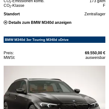
CO
-Emissionen komb.
173 g/km
2
CO
-Klasse
F
2
Standort
Zentrallager
Details zum BMW M340d anzeigen
BMW M340d 3er Touring M340d xDrive
Preis:
69.550,00 €
MWSt:
ausweisbar