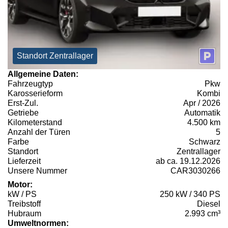
Standort Zentrallager
Allgemeine Daten:
Fahrzeugtyp
Pkw
Karosserieform
Kombi
Erst-Zul.
Apr / 2026
Getriebe
Automatik
Kilometerstand
4.500 km
Anzahl der Türen
5
Farbe
Schwarz
Standort
Zentrallager
Lieferzeit
ab ca. 19.12.2026
Unsere Nummer
CAR3030266
Motor:
kW / PS
250 kW / 340 PS
Treibstoff
Diesel
Hubraum
2.993 cm³
Umweltnormen: