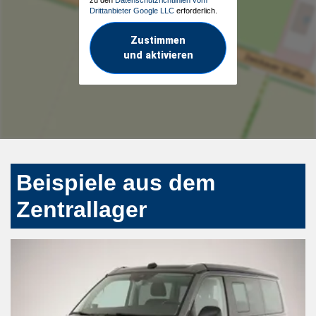
zu den
Datenschutzrichtlinien vom
Drittanbieter Google LLC
erforderlich.
Zustimmen
und aktivieren
Beispiele aus dem
Zentrallager