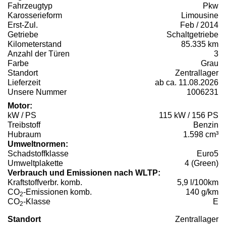
Fahrzeugtyp
Pkw
Karosserieform
Limousine
Erst-Zul.
Feb / 2014
Getriebe
Schaltgetriebe
Kilometerstand
85.335 km
Anzahl der Türen
3
Farbe
Grau
Standort
Zentrallager
Lieferzeit
ab ca. 11.08.2026
Unsere Nummer
1006231
Motor:
kW / PS
115 kW / 156 PS
Treibstoff
Benzin
Hubraum
1.598 cm³
Umweltnormen:
Schadstoffklasse
Euro5
Umweltplakette
4 (Green)
Verbrauch und Emissionen nach WLTP:
Kraftstoffverbr. komb.
5,9 l/100km
CO
-Emissionen komb.
140 g/km
2
CO
-Klasse
E
2
Standort
Zentrallager