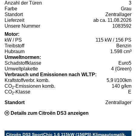
Anzahl der Türen
3
Farbe
Grau
Standort
Zentrallager
Lieferzeit
ab ca. 11.08.2026
Unsere Nummer
1083592
Motor:
kW / PS
115 kW / 156 PS
Treibstoff
Benzin
Hubraum
1.598 cm³
Umweltnormen:
Schadstoffklasse
Euro5
Umweltplakette
4 (Green)
Verbrauch und Emissionen nach WLTP:
Kraftstoffverbr. komb.
5,9 l/100km
CO
-Emissionen komb.
140 g/km
2
CO
-Klasse
E
2
Standort
Zentrallager
Details zum Citroën DS3 anzeigen
Citroën DS3 SportChic 1.6 115kW (156PS) Klimaautomatik,