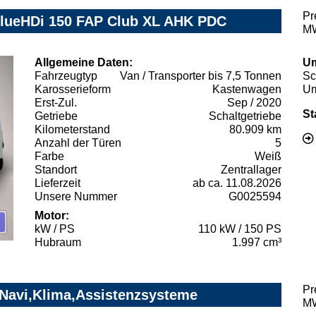
Pr
BlueHDi 150 FAP Club XL AHK PDC
MW
Allgemeine Daten:
Um
Fahrzeugtyp
Van / Transporter bis 7,5 Tonnen
Sc
Karosserieform
Kastenwagen
Um
Erst-Zul.
Sep / 2020
St
Getriebe
Schaltgetriebe
Kilometerstand
80.909 km
Anzahl der Türen
5
Farbe
Weiß
Standort
Zentrallager
Lieferzeit
ab ca. 11.08.2026
Unsere Nummer
G0025594
Motor:
kW / PS
110 kW / 150 PS
Hubraum
1.997 cm³
Pr
 Navi,Klima,Assistenzsysteme
MW