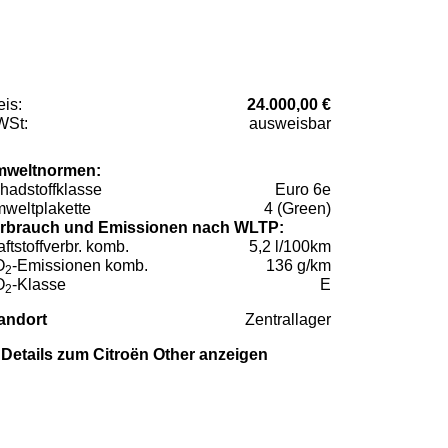
eis:
24.000,00 €
St:
ausweisbar
weltnormen:
hadstoffklasse
Euro 6e
weltplakette
4 (Green)
rbrauch und Emissionen nach WLTP:
aftstoffverbr. komb.
5,2 l/100km
O
-Emissionen komb.
136 g/km
2
O
-Klasse
E
2
andort
Zentrallager
Details zum Citroën Other anzeigen