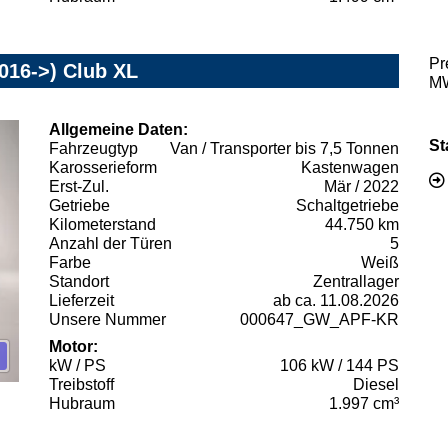
Pr
016->) Club XL
MW
Allgemeine Daten:
St
Fahrzeugtyp
Van / Transporter bis 7,5 Tonnen
Karosserieform
Kastenwagen
Erst-Zul.
Mär / 2022
Getriebe
Schaltgetriebe
Kilometerstand
44.750 km
Anzahl der Türen
5
Farbe
Weiß
Standort
Zentrallager
Lieferzeit
ab ca. 11.08.2026
Unsere Nummer
000647_GW_APF-KR
Motor:
kW / PS
106 kW / 144 PS
Treibstoff
Diesel
Hubraum
1.997 cm³