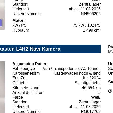
Standort
Zentrallager
Lieferzeit
ab ca. 11.08.2026
Unsere Nummer
NN506205
Motor:
kW / PS
75 kW / 102 PS
Hubraum
1.499 cm³
Pr
kasten L4H2 Navi Kamera
MW
Allgemeine Daten:
Um
Fahrzeugtyp
Van / Transporter bis 7,5 Tonnen
Sc
Karosserieform
Kastenwagen hoch & lang
Um
Erst-Zul.
Jun / 2024
St
Getriebe
Schaltgetriebe
Kilometerstand
46.554 km
Anzahl der Türen
5
Farbe
Weiß
Standort
Zentrallager
Lieferzeit
ab ca. 11.08.2026
Unsere Nummer
RG017769