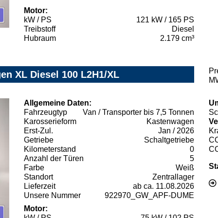
Motor:
kW / PS
121 kW / 165 PS
Treibstoff
Diesel
Hubraum
2.179 cm³
Pr
gen XL Diesel 100 L2H1/XL
MW
Allgemeine Daten:
Um
Fahrzeugtyp
Van / Transporter bis 7,5 Tonnen
Sc
Karosserieform
Kastenwagen
Ve
Erst-Zul.
Jan / 2026
Kr
Getriebe
Schaltgetriebe
C
Kilometerstand
0
C
Anzahl der Türen
5
St
Farbe
Weiß
Standort
Zentrallager
Lieferzeit
ab ca. 11.08.2026
Unsere Nummer
922970_GW_APF-DUME
Motor:
kW / PS
75 kW / 102 PS