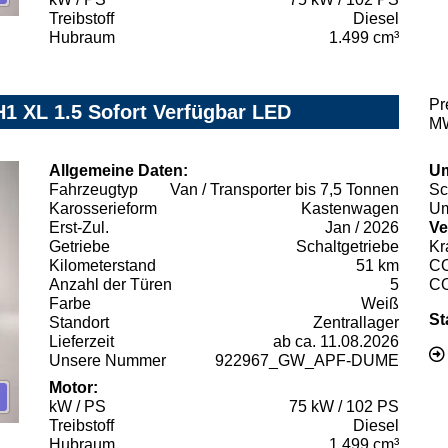
Treibstoff
Diesel
Hubraum
1.499 cm³
Pr
H1 XL 1.5 Sofort Verfügbar LED
MW
Allgemeine Daten:
Um
Fahrzeugtyp
Van / Transporter bis 7,5 Tonnen
Sc
Karosserieform
Kastenwagen
Um
Erst-Zul.
Jan / 2026
Ve
Getriebe
Schaltgetriebe
Kr
Kilometerstand
51 km
C
Anzahl der Türen
5
C
Farbe
Weiß
St
Standort
Zentrallager
Lieferzeit
ab ca. 11.08.2026
Unsere Nummer
922967_GW_APF-DUME
Motor:
kW / PS
75 kW / 102 PS
Treibstoff
Diesel
Hubraum
1.499 cm³