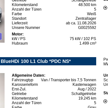
Getriebe
Schaltgetriebe
Kilometerstand
48.500 km
Anzahl der Türen
5
Farbe
Weiß
Standort
Zentrallager
Lieferzeit
ab ca. 11.08.2026
Unsere Nummer
G0025592
Motor:
kW / PS
75 kW / 102 PS
Hubraum
1.499 cm³
Pr
5 BlueHDi 100 L1 Club *PDC NS*
MW
Allgemeine Daten:
Um
Fahrzeugtyp
Van / Transporter bis 7,5 Tonnen
Sc
Karosserieform
Kastenwagen
Um
Erst-Zul.
Aug / 2022
St
Getriebe
Schaltgetriebe
Kilometerstand
19.245 km
Anzahl der Türen
5
Farbe
Grau