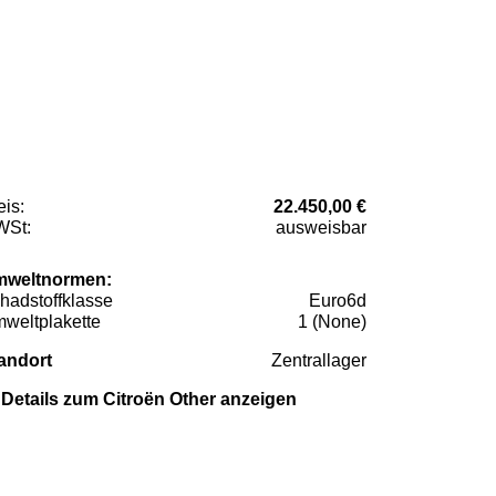
eis:
22.450,00 €
St:
ausweisbar
weltnormen:
hadstoffklasse
Euro6d
weltplakette
1 (None)
andort
Zentrallager
Details zum Citroën Other anzeigen