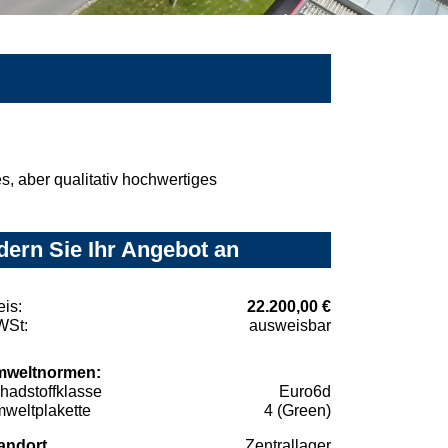
, aber qualitativ hochwertiges
dern Sie Ihr Angebot an
eis:
22.200,00 €
St:
ausweisbar
weltnormen:
hadstoffklasse
Euro6d
weltplakette
4 (Green)
andort
Zentrallager