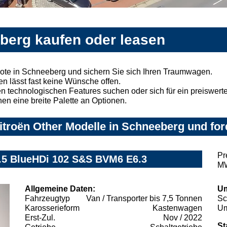
eberg kaufen oder leasen
ote in Schneeberg und sichern Sie sich Ihren Traumwagen.
n lässt fast keine Wünsche offen.
 technologischen Features suchen oder sich für ein preiswertes
nen eine breite Palette an Optionen.
troën Other Modelle in Schneeberg und for
Pr
1.5 BlueHDi 102 S&S BVM6 E6.3
MW
Allgemeine Daten:
Um
Fahrzeugtyp
Van / Transporter bis 7,5 Tonnen
Sc
Karosserieform
Kastenwagen
Um
Erst-Zul.
Nov / 2022
St