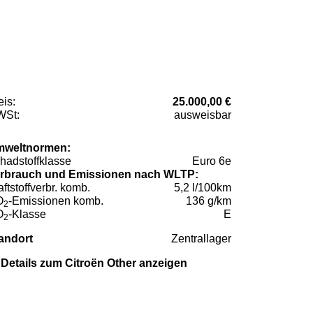
eis:
25.000,00 €
St:
ausweisbar
weltnormen:
hadstoffklasse
Euro 6e
rbrauch und Emissionen nach WLTP:
aftstoffverbr. komb.
5,2 l/100km
O
-Emissionen komb.
136 g/km
2
O
-Klasse
E
2
andort
Zentrallager
Details zum Citroën Other anzeigen