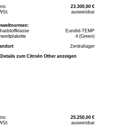
eis:
23.300,00 €
St:
ausweisbar
weltnormen:
hadstoffklasse
Euro6d-TEMP
weltplakette
4 (Green)
andort
Zentrallager
Details zum Citroën Other anzeigen
eis:
25.250,00 €
St:
ausweisbar