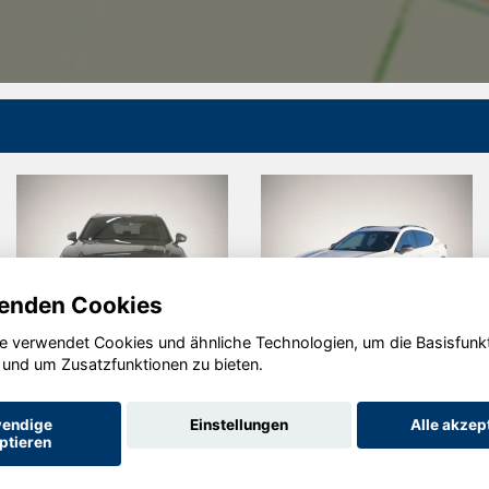
enden Cookies
e verwendet Cookies und ähnliche Technologien, um die Basisfunk
gen
Cupra
Audi qua
 und um Zusatzfunktionen zu bieten.
Formentor
endige
Einstellungen
Alle akzep
ptieren
Startseite
Datenschutz
Impressum
AGB