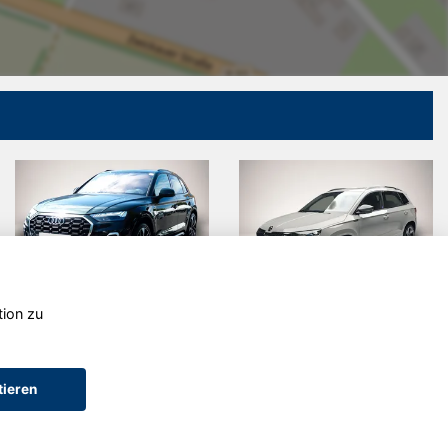
tion zu
ttro
Skoda Karoq
Seat Arona
tieren
AGB (Service)
AGB (Teile)
AGB (Gebrauchtwagen)
Widerruf