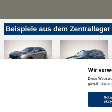
Beispiele aus dem Zentrallager
Wir verw
Diese Webseit
r
Cupra Ateca
Volkswa
gewährleisten
Touareg
Notw
akze
© konjunkturmotor.de GmbH 2020 - 2026