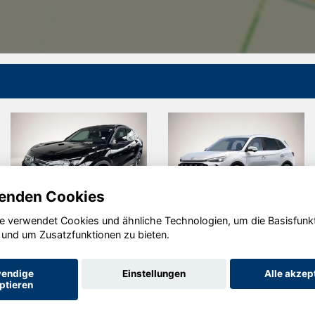
enden Cookies
e verwendet Cookies und ähnliche Technologien, um die Basisfunk
Volkswagen
MG ZS
 und um Zusatzfunktionen zu bieten.
T-Roc
endige
Einstellungen
Alle akzep
ptieren
Startseite
Datenschutz
Impressum
AGB