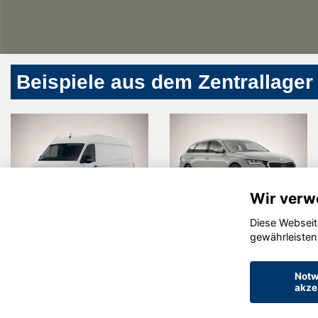
Beispiele aus dem Zentrallager
Wir verw
Diese Webseit
Volkswagen
Skoda
gewährleisten
Crafter
Octavia
Notw
akze
© konjunkturmotor.de GmbH 2020 - 2026