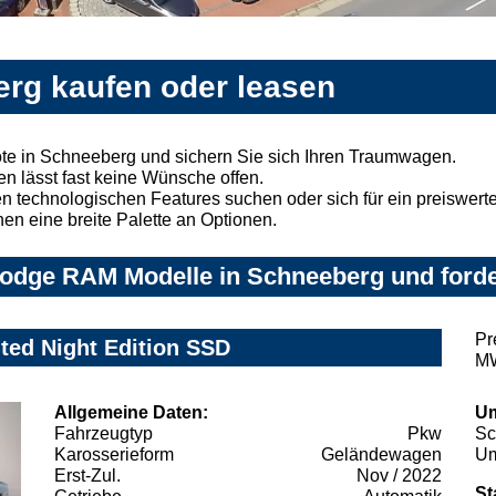
rg kaufen oder leasen
e in Schneeberg und sichern Sie sich Ihren Traumwagen.
n lässt fast keine Wünsche offen.
 technologischen Features suchen oder sich für ein preiswertes
nen eine breite Palette an Optionen.
odge RAM Modelle in Schneeberg und forde
Pr
ed Night Edition SSD
MW
Allgemeine Daten:
Um
Fahrzeugtyp
Pkw
Sc
Karosserieform
Geländewagen
Um
Erst-Zul.
Nov / 2022
St