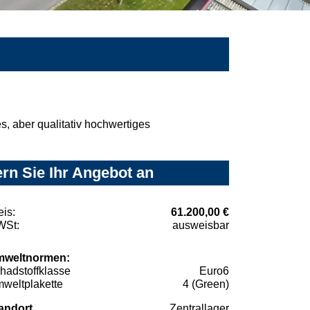
, aber qualitativ hochwertiges
rn Sie Ihr Angebot an
eis:
61.200,00 €
St:
ausweisbar
weltnormen:
hadstoffklasse
Euro6
weltplakette
4 (Green)
andort
Zentrallager