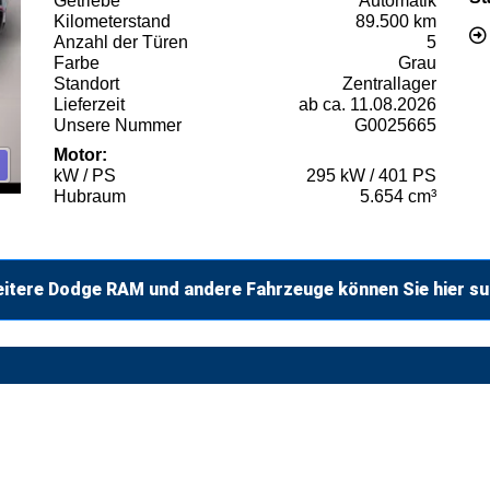
Getriebe
Automatik
Kilometerstand
89.500 km
Anzahl der Türen
5
Farbe
Grau
Standort
Zentrallager
Lieferzeit
ab ca. 11.08.2026
Unsere Nummer
G0025665
Motor:
kW / PS
295 kW / 401 PS
Hubraum
5.654 cm³
itere Dodge RAM und andere Fahrzeuge können Sie hier s