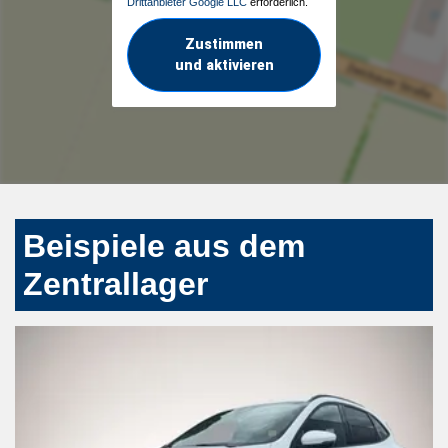
Drittanbieter Google LLC
erforderlich.
Zustimmen
und aktivieren
Beispiele aus dem
Zentrallager