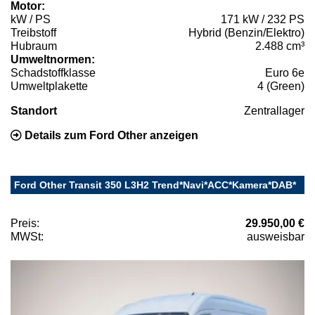
Motor:
kW / PS
171 kW / 232 PS
Treibstoff
Hybrid (Benzin/Elektro)
Hubraum
2.488 cm³
Umweltnormen:
Schadstoffklasse
Euro 6e
Umweltplakette
4 (Green)
Standort
Zentrallager
Details zum Ford Other anzeigen
Ford Other Transit 350 L3H2 Trend*Navi*ACC*Kamera*DAB*
Preis:
29.950,00 €
MWSt:
ausweisbar