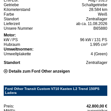
Erst-Zul.
Aug / 2023
Getriebe
Schaltgetriebe
Kilometerstand
28.584 km
Farbe
Weiß
Standort
Zentrallager
Lieferzeit
ab ca. 11.08.2026
Unsere Nummer
B65880
Motor:
kW / PS
96 kW / 131 PS
Hubraum
1.995 cm³
Umweltnormen:
Umweltplakette
4 (Green)
Standort
Zentrallager
Details zum Ford Other anzeigen
Ford Other Transit Custom V710 Kasten L2 Trend 150PS
Ladera
Preis:
42.800,00 €
MWSt:
ausweisbar