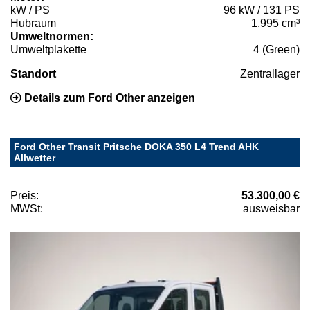
kW / PS
96 kW / 131 PS
Hubraum
1.995 cm³
Umweltnormen:
Umweltplakette
4 (Green)
Standort
Zentrallager
Details zum Ford Other anzeigen
Ford Other Transit Pritsche DOKA 350 L4 Trend AHK
Allwetter
Preis:
53.300,00 €
MWSt:
ausweisbar