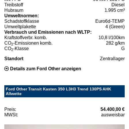
Treibstoff
Diesel
Hubraum
1.995 cm³
Umweltnormen:
Schadstoffklasse
Euro6d-TEMP
Umweltplakette
4 (Green)
Verbrauch und Emissionen nach WLTP:
Kraftstoffverbr. komb.
10,8 l/100km
CO
-Emissionen komb.
282 g/km
2
CO
-Klasse
G
2
Standort
Zentrallager
Details zum Ford Other anzeigen
Ford Other Transit Kasten 350 L3H3 Trend 130PS AHK
Allwette
Preis:
54.400,00 €
MWSt:
ausweisbar