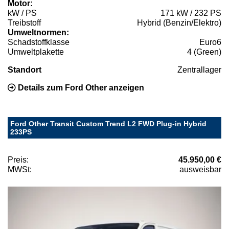
Motor:
kW / PS
171 kW / 232 PS
Treibstoff
Hybrid (Benzin/Elektro)
Umweltnormen:
Schadstoffklasse
Euro6
Umweltplakette
4 (Green)
Standort
Zentrallager
Details zum Ford Other anzeigen
Ford Other Transit Custom Trend L2 FWD Plug-in Hybrid
233PS
Preis:
45.950,00 €
MWSt:
ausweisbar