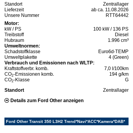
Standort
Zentrallager
Lieferzeit
ab ca. 11.08.2026
Unsere Nummer
RTT64442
Motor:
kW / PS
100 kW / 136 PS
Treibstoff
Diesel
Hubraum
1.996 cm³
Umweltnormen:
Schadstoffklasse
Euro6d-TEMP
Umweltplakette
4 (Green)
Verbrauch und Emissionen nach WLTP:
Kraftstoffverbr. komb.
7,0 l/100km
CO
-Emissionen komb.
194 g/km
2
CO
-Klasse
G
2
Standort
Zentrallager
Details zum Ford Other anzeigen
Ford Other Transit 350 L3H2 Trend*Navi*ACC*Kamera*DAB*