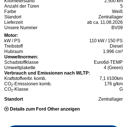
Kilometerstand
2.500 km
Anzahl der Türen
5
Farbe
Weiß
Standort
Zentrallager
Lieferzeit
ab ca. 11.08.2026
Unsere Nummer
BV09
Motor:
kW / PS
110 kW / 150 PS
Treibstoff
Diesel
Hubraum
1.996 cm³
Umweltnormen:
Schadstoffklasse
Euro6d-TEMP
Umweltplakette
4 (Green)
Verbrauch und Emissionen nach WLTP:
Kraftstoffverbr. komb.
7,1 l/100km
CO
-Emissionen komb.
176 g/km
2
CO
-Klasse
G
2
Standort
Zentrallager
Details zum Ford Other anzeigen