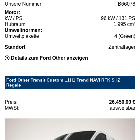
Unsere Nummer
B66078
Motor:
kW / PS
96 kW / 131 PS
Hubraum
1.995 cm³
Umweltnormen:
Umweltplakette
4 (Green)
Standort
Zentrallager
Details zum Ford Other anzeigen
Ford Other Transit Custom L1H1 Trend NAVI RFK SHZ
Regale
Preis:
26.450,00 €
MWSt:
ausweisbar