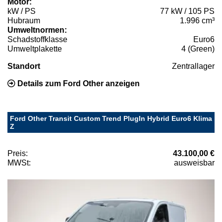
Motor:
kW / PS
77 kW / 105 PS
Hubraum
1.996 cm³
Umweltnormen:
Schadstoffklasse
Euro6
Umweltplakette
4 (Green)
Standort
Zentrallager
Details zum Ford Other anzeigen
Ford Other Transit Custom Trend PlugIn Hybrid Euro6 Klima
Z
Preis:
43.100,00 €
MWSt:
ausweisbar