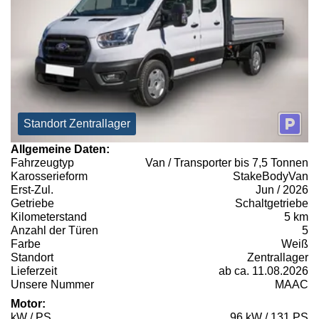
Standort Zentrallager
Allgemeine Daten:
Fahrzeugtyp
Van / Transporter bis 7,5 Tonnen
Karosserieform
StakeBodyVan
Erst-Zul.
Jun / 2026
Getriebe
Schaltgetriebe
Kilometerstand
5 km
Anzahl der Türen
5
Farbe
Weiß
Standort
Zentrallager
Lieferzeit
ab ca. 11.08.2026
Unsere Nummer
MAAC
Motor:
kW / PS
96 kW / 131 PS