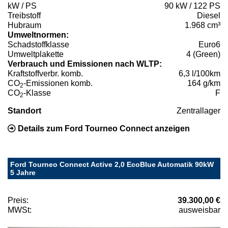
kW / PS
90 kW / 122 PS
Treibstoff
Diesel
Hubraum
1.968 cm³
Umweltnormen:
Schadstoffklasse
Euro6
Umweltplakette
4 (Green)
Verbrauch und Emissionen nach WLTP:
Kraftstoffverbr. komb.
6,3 l/100km
CO
-Emissionen komb.
164 g/km
2
CO
-Klasse
F
2
Standort
Zentrallager
Details zum Ford Tourneo Connect anzeigen
Ford Tourneo Connect Active 2,0 EcoBlue Automatik 90kW
5 Jahre
Preis:
39.300,00 €
MWSt:
ausweisbar