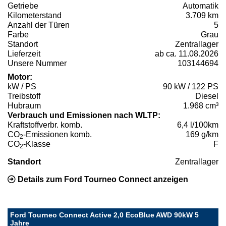
Getriebe
Automatik
Kilometerstand
3.709 km
Anzahl der Türen
5
Farbe
Grau
Standort
Zentrallager
Lieferzeit
ab ca. 11.08.2026
Unsere Nummer
103144694
Motor:
kW / PS
90 kW / 122 PS
Treibstoff
Diesel
Hubraum
1.968 cm³
Verbrauch und Emissionen nach WLTP:
Kraftstoffverbr. komb.
6,4 l/100km
CO
-Emissionen komb.
169 g/km
2
CO
-Klasse
F
2
Standort
Zentrallager
Details zum Ford Tourneo Connect anzeigen
Ford Tourneo Connect Active 2,0 EcoBlue AWD 90kW 5
Jahre