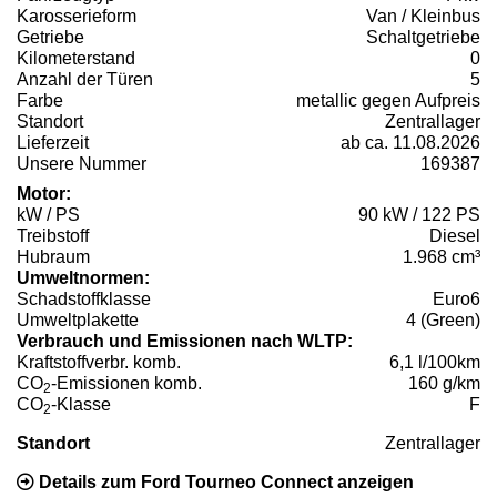
Karosserieform
Van / Kleinbus
Getriebe
Schaltgetriebe
Kilometerstand
0
Anzahl der Türen
5
Farbe
metallic gegen Aufpreis
Standort
Zentrallager
Lieferzeit
ab ca. 11.08.2026
Unsere Nummer
169387
Motor:
kW / PS
90 kW / 122 PS
Treibstoff
Diesel
Hubraum
1.968 cm³
Umweltnormen:
Schadstoffklasse
Euro6
Umweltplakette
4 (Green)
Verbrauch und Emissionen nach WLTP:
Kraftstoffverbr. komb.
6,1 l/100km
CO
-Emissionen komb.
160 g/km
2
CO
-Klasse
F
2
Standort
Zentrallager
Details zum Ford Tourneo Connect anzeigen