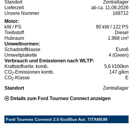
Standort
Zentrallager
Lieferzeit
ab ca. 11.08.2026
Unsere Nummer
168712
Motor:
kW / PS
90 kW / 122 PS
Treibstoff
Diesel
Hubraum
1.968 cm³
Umweltnormen:
Schadstoffklasse
Euro6
Umweltplakette
4 (Green)
Verbrauch und Emissionen nach WLTP:
Kraftstoffverbr. komb.
5,6 l/100km
CO
-Emissionen komb.
147 g/km
2
CO
-Klasse
E
2
Standort
Zentrallager
Details zum Ford Tourneo Connect anzeigen
Ford Tourneo Connect 2.0 EcoBlue Aut. TITANIUM