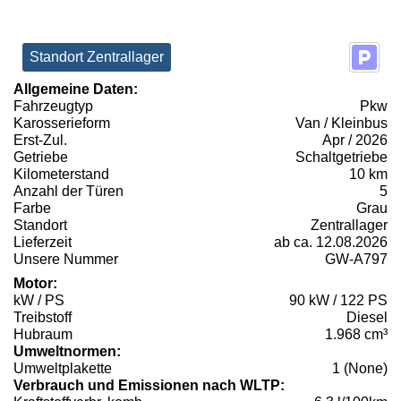
Standort Zentrallager
Allgemeine Daten:
Fahrzeugtyp
Pkw
Karosserieform
Van / Kleinbus
Erst-Zul.
Apr / 2026
Getriebe
Schaltgetriebe
Kilometerstand
10 km
Anzahl der Türen
5
Farbe
Grau
Standort
Zentrallager
Lieferzeit
ab ca. 12.08.2026
Unsere Nummer
GW-A797
Motor:
kW / PS
90 kW / 122 PS
Treibstoff
Diesel
Hubraum
1.968 cm³
Umweltnormen:
Umweltplakette
1 (None)
Verbrauch und Emissionen nach WLTP: