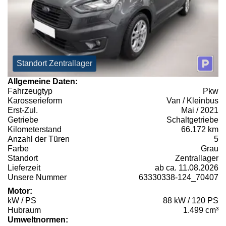
Standort Zentrallager
Allgemeine Daten:
Fahrzeugtyp
Pkw
Karosserieform
Van / Kleinbus
Erst-Zul.
Mai / 2021
Getriebe
Schaltgetriebe
Kilometerstand
66.172 km
Anzahl der Türen
5
Farbe
Grau
Standort
Zentrallager
Lieferzeit
ab ca. 11.08.2026
Unsere Nummer
63330338-124_70407
Motor:
kW / PS
88 kW / 120 PS
Hubraum
1.499 cm³
Umweltnormen: