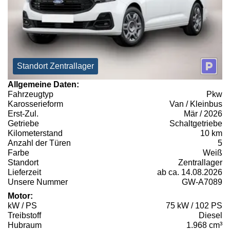
Standort Zentrallager
Allgemeine Daten:
Fahrzeugtyp
Pkw
Karosserieform
Van / Kleinbus
Erst-Zul.
Mär / 2026
Getriebe
Schaltgetriebe
Kilometerstand
10 km
Anzahl der Türen
5
Farbe
Weiß
Standort
Zentrallager
Lieferzeit
ab ca. 14.08.2026
Unsere Nummer
GW-A7089
Motor:
kW / PS
75 kW / 102 PS
Treibstoff
Diesel
Hubraum
1.968 cm³