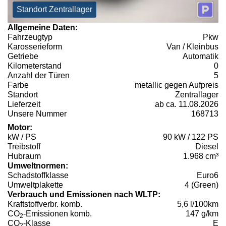
Standort Zentrallager
Allgemeine Daten:
Fahrzeugtyp
Pkw
Karosserieform
Van / Kleinbus
Getriebe
Automatik
Kilometerstand
0
Anzahl der Türen
5
Farbe
metallic gegen Aufpreis
Standort
Zentrallager
Lieferzeit
ab ca. 11.08.2026
Unsere Nummer
168713
Motor:
kW / PS
90 kW / 122 PS
Treibstoff
Diesel
Hubraum
1.968 cm³
Umweltnormen:
Schadstoffklasse
Euro6
Umweltplakette
4 (Green)
Verbrauch und Emissionen nach WLTP:
Kraftstoffverbr. komb.
5,6 l/100km
CO
-Emissionen komb.
147 g/km
2
CO
-Klasse
E
2