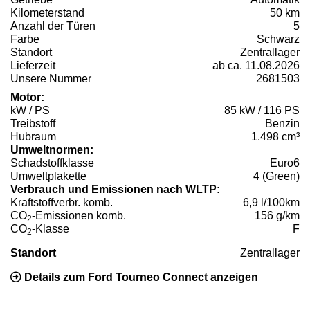
Kilometerstand
50 km
Anzahl der Türen
5
Farbe
Schwarz
Standort
Zentrallager
Lieferzeit
ab ca. 11.08.2026
Unsere Nummer
2681503
Motor:
kW / PS
85 kW / 116 PS
Treibstoff
Benzin
Hubraum
1.498 cm³
Umweltnormen:
Schadstoffklasse
Euro6
Umweltplakette
4 (Green)
Verbrauch und Emissionen nach WLTP:
Kraftstoffverbr. komb.
6,9 l/100km
CO
-Emissionen komb.
156 g/km
2
CO
-Klasse
F
2
Standort
Zentrallager
Details zum Ford Tourneo Connect anzeigen