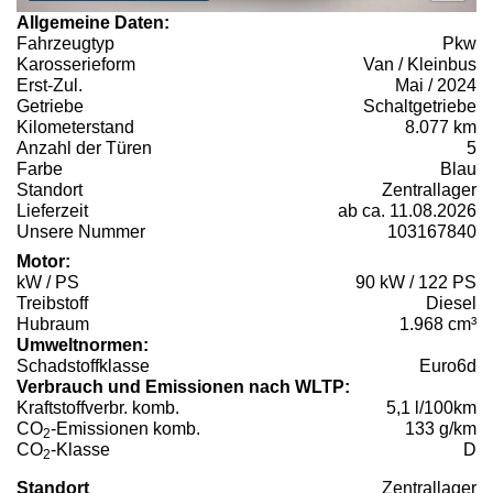
Allgemeine Daten:
Fahrzeugtyp
Pkw
Karosserieform
Van / Kleinbus
Erst-Zul.
Mai / 2024
Getriebe
Schaltgetriebe
Kilometerstand
8.077 km
Anzahl der Türen
5
Farbe
Blau
Standort
Zentrallager
Lieferzeit
ab ca. 11.08.2026
Unsere Nummer
103167840
Motor:
kW / PS
90 kW / 122 PS
Treibstoff
Diesel
Hubraum
1.968 cm³
Umweltnormen:
Schadstoffklasse
Euro6d
Verbrauch und Emissionen nach WLTP:
Kraftstoffverbr. komb.
5,1 l/100km
CO
-Emissionen komb.
133 g/km
2
CO
-Klasse
D
2
Standort
Zentrallager