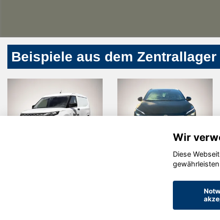
Beispiele aus dem Zentrallager
Wir verw
Diese Webseit
rd Other
Nissan
Al
gewährleisten
Qashqai
Jun
Notw
akze
© konjunkturmotor.de GmbH 2020 - 2026