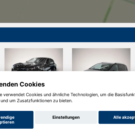
enden Cookies
e verwendet Cookies und ähnliche Technologien, um die Basisfunk
fa Romeo
Volkswagen
La
 und um Zusatzfunktionen zu bieten.
ior
Touran
Di
Sp
endige
Einstellungen
Alle akzep
ptieren
Startseite
Datenschutz
Impressum
AGB