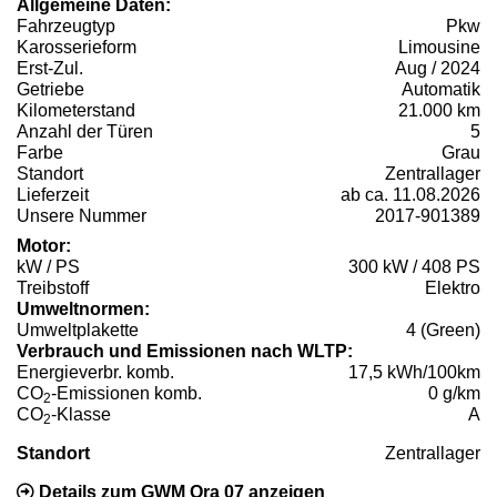
Allgemeine Daten:
Fahrzeugtyp
Pkw
Karosserieform
Limousine
Erst-Zul.
Aug / 2024
Getriebe
Automatik
Kilometerstand
21.000 km
Anzahl der Türen
5
Farbe
Grau
Standort
Zentrallager
Lieferzeit
ab ca. 11.08.2026
Unsere Nummer
2017-901389
Motor:
kW / PS
300 kW / 408 PS
Treibstoff
Elektro
Umweltnormen:
Umweltplakette
4 (Green)
Verbrauch und Emissionen nach WLTP:
Energieverbr. komb.
17,5 kWh/100km
CO
-Emissionen komb.
0 g/km
2
CO
-Klasse
A
2
Standort
Zentrallager
Details zum GWM Ora 07 anzeigen