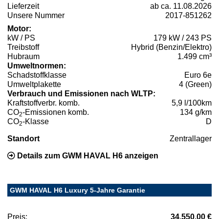
Lieferzeit
ab ca. 11.08.2026
Unsere Nummer
2017-851262
Motor:
kW / PS
179 kW / 243 PS
Treibstoff
Hybrid (Benzin/Elektro)
Hubraum
1.499 cm³
Umweltnormen:
Schadstoffklasse
Euro 6e
Umweltplakette
4 (Green)
Verbrauch und Emissionen nach WLTP:
Kraftstoffverbr. komb.
5,9 l/100km
CO
-Emissionen komb.
134 g/km
2
CO
-Klasse
D
2
Standort
Zentrallager
Details zum GWM HAVAL H6 anzeigen
GWM HAVAL H6 Luxury 5-Jahre Garantie
Preis:
34.550,00 €