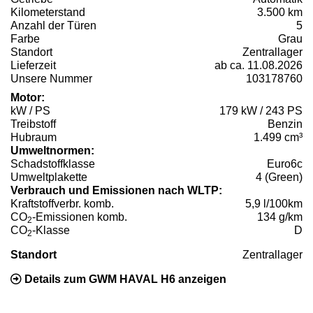
Kilometerstand
3.500 km
Anzahl der Türen
5
Farbe
Grau
Standort
Zentrallager
Lieferzeit
ab ca. 11.08.2026
Unsere Nummer
103178760
Motor:
kW / PS
179 kW / 243 PS
Treibstoff
Benzin
Hubraum
1.499 cm³
Umweltnormen:
Schadstoffklasse
Euro6c
Umweltplakette
4 (Green)
Verbrauch und Emissionen nach WLTP:
Kraftstoffverbr. komb.
5,9 l/100km
CO
-Emissionen komb.
134 g/km
2
CO
-Klasse
D
2
Standort
Zentrallager
Details zum GWM HAVAL H6 anzeigen