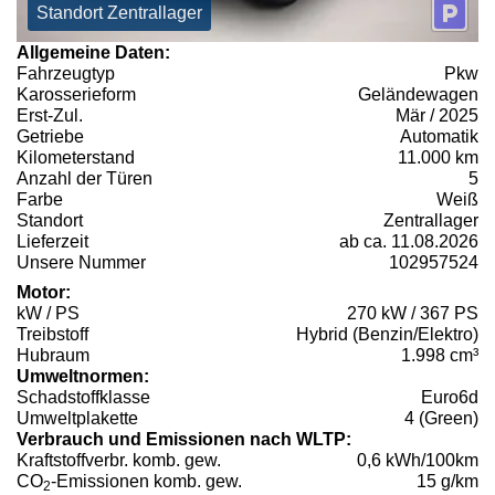
Standort Zentrallager
Allgemeine Daten:
Fahrzeugtyp
Pkw
Karosserieform
Geländewagen
Erst-Zul.
Mär / 2025
Getriebe
Automatik
Kilometerstand
11.000 km
Anzahl der Türen
5
Farbe
Weiß
Standort
Zentrallager
Lieferzeit
ab ca. 11.08.2026
Unsere Nummer
102957524
Motor:
kW / PS
270 kW / 367 PS
Treibstoff
Hybrid (Benzin/Elektro)
Hubraum
1.998 cm³
Umweltnormen:
Schadstoffklasse
Euro6d
Umweltplakette
4 (Green)
Verbrauch und Emissionen nach WLTP:
Kraftstoffverbr. komb. gew.
0,6 kWh/100km
CO
-Emissionen komb. gew.
15 g/km
2