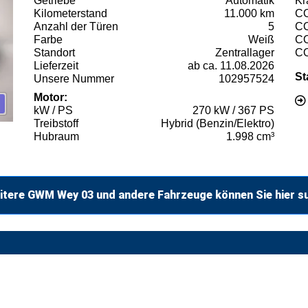
Getriebe
Automatik
Kr
Kilometerstand
11.000 km
C
Anzahl der Türen
5
C
Farbe
Weiß
C
Standort
Zentrallager
C
Lieferzeit
ab ca. 11.08.2026
St
Unsere Nummer
102957524
Motor:
kW / PS
270 kW / 367 PS
Treibstoff
Hybrid (Benzin/Elektro)
Hubraum
1.998 cm³
itere GWM Wey 03 und andere Fahrzeuge können Sie hier s