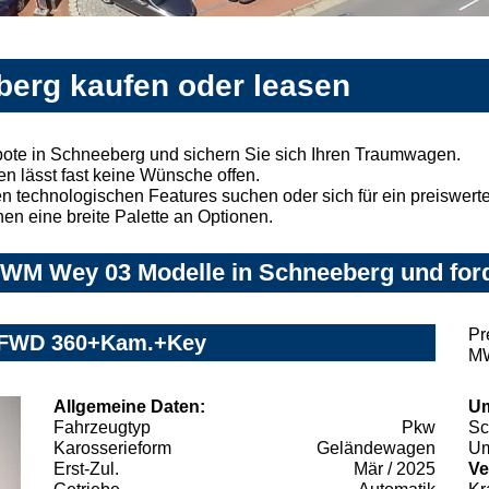
erg kaufen oder leasen
te in Schneeberg und sichern Sie sich Ihren Traumwagen.
n lässt fast keine Wünsche offen.
 technologischen Features suchen oder sich für ein preiswertes
nen eine breite Palette an Optionen.
WM Wey 03 Modelle in Schneeberg und ford
Pr
 FWD 360+Kam.+Key
MW
Allgemeine Daten:
Um
Fahrzeugtyp
Pkw
Sc
Karosserieform
Geländewagen
Um
Erst-Zul.
Mär / 2025
Ve