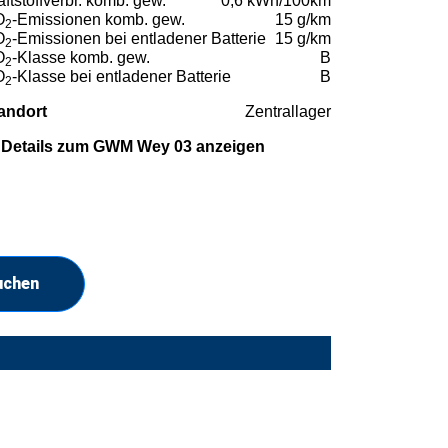
aftstoffverbr. komb. gew.
0,6 kWh/100km
O
-Emissionen komb. gew.
15 g/km
2
O
-Emissionen bei entladener Batterie
15 g/km
2
O
-Klasse komb. gew.
B
2
O
-Klasse bei entladener Batterie
B
2
andort
Zentrallager
Details zum GWM Wey 03 anzeigen
uchen