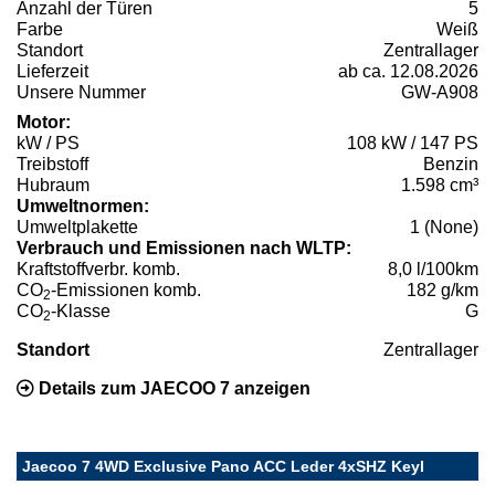
Anzahl der Türen
5
Farbe
Weiß
Standort
Zentrallager
Lieferzeit
ab ca. 12.08.2026
Unsere Nummer
GW-A908
Motor:
kW / PS
108 kW / 147 PS
Treibstoff
Benzin
Hubraum
1.598 cm³
Umweltnormen:
Umweltplakette
1 (None)
Verbrauch und Emissionen nach WLTP:
Kraftstoffverbr. komb.
8,0 l/100km
CO
-Emissionen komb.
182 g/km
2
CO
-Klasse
G
2
Standort
Zentrallager
Details zum JAECOO 7 anzeigen
Jaecoo 7 4WD Exclusive Pano ACC Leder 4xSHZ Keyl