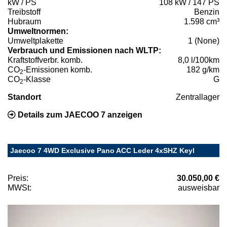
kW / PS
108 kW / 147 PS
Treibstoff
Benzin
Hubraum
1.598 cm³
Umweltnormen:
Umweltplakette
1 (None)
Verbrauch und Emissionen nach WLTP:
Kraftstoffverbr. komb.
8,0 l/100km
CO
-Emissionen komb.
182 g/km
2
CO
-Klasse
G
2
Standort
Zentrallager
Details zum JAECOO 7 anzeigen
Jaecoo 7 4WD Exclusive Pano ACC Leder 4xSHZ Keyl
Preis:
30.050,00 €
MWSt:
ausweisbar