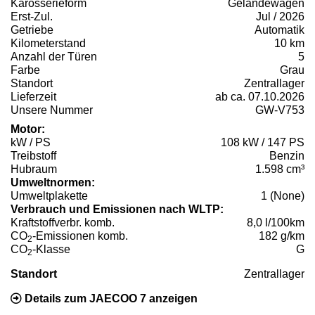
Karosserieform
Geländewagen
Erst-Zul.
Jul / 2026
Getriebe
Automatik
Kilometerstand
10 km
Anzahl der Türen
5
Farbe
Grau
Standort
Zentrallager
Lieferzeit
ab ca. 07.10.2026
Unsere Nummer
GW-V753
Motor:
kW / PS
108 kW / 147 PS
Treibstoff
Benzin
Hubraum
1.598 cm³
Umweltnormen:
Umweltplakette
1 (None)
Verbrauch und Emissionen nach WLTP:
Kraftstoffverbr. komb.
8,0 l/100km
CO
-Emissionen komb.
182 g/km
2
CO
-Klasse
G
2
Standort
Zentrallager
Details zum JAECOO 7 anzeigen