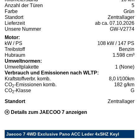
Anzahl der Türen
5
Farbe
Grün
Standort
Zentrallager
Lieferzeit
ab ca. 07.10.2026
Unsere Nummer
GW-V2774
Motor:
kW / PS
108 kW / 147 PS
Treibstoff
Benzin
Hubraum
1.598 cm³
Umweltnormen:
Umweltplakette
1 (None)
Verbrauch und Emissionen nach WLTP:
Kraftstoffverbr. komb.
8,0 l/100km
CO
-Emissionen komb.
182 g/km
2
CO
-Klasse
G
2
Standort
Zentrallager
Details zum JAECOO 7 anzeigen
Jaecoo 7 4WD Exclusive Pano ACC Leder 4xSHZ Keyl