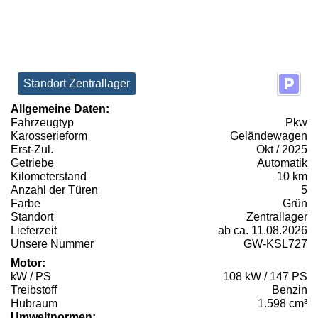
Standort Zentrallager
Allgemeine Daten:
Fahrzeugtyp
Pkw
Karosserieform
Geländewagen
Erst-Zul.
Okt / 2025
Getriebe
Automatik
Kilometerstand
10 km
Anzahl der Türen
5
Farbe
Grün
Standort
Zentrallager
Lieferzeit
ab ca. 11.08.2026
Unsere Nummer
GW-KSL727
Motor:
kW / PS
108 kW / 147 PS
Treibstoff
Benzin
Hubraum
1.598 cm³
Umweltnormen: