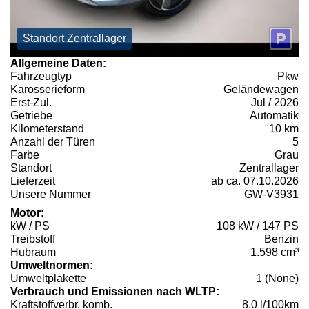
Standort Zentrallager
Allgemeine Daten:
Fahrzeugtyp
Pkw
Karosserieform
Geländewagen
Erst-Zul.
Jul / 2026
Getriebe
Automatik
Kilometerstand
10 km
Anzahl der Türen
5
Farbe
Grau
Standort
Zentrallager
Lieferzeit
ab ca. 07.10.2026
Unsere Nummer
GW-V3931
Motor:
kW / PS
108 kW / 147 PS
Treibstoff
Benzin
Hubraum
1.598 cm³
Umweltnormen:
Umweltplakette
1 (None)
Verbrauch und Emissionen nach WLTP:
Kraftstoffverbr. komb.
8,0 l/100km