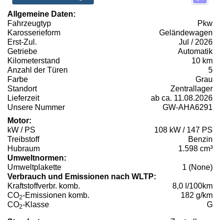
Allgemeine Daten:
Fahrzeugtyp
Pkw
Karosserieform
Geländewagen
Erst-Zul.
Jul / 2026
Getriebe
Automatik
Kilometerstand
10 km
Anzahl der Türen
5
Farbe
Grau
Standort
Zentrallager
Lieferzeit
ab ca. 11.08.2026
Unsere Nummer
GW-AHA6291
Motor:
kW / PS
108 kW / 147 PS
Treibstoff
Benzin
Hubraum
1.598 cm³
Umweltnormen:
Umweltplakette
1 (None)
Verbrauch und Emissionen nach WLTP:
Kraftstoffverbr. komb.
8,0 l/100km
CO
-Emissionen komb.
182 g/km
2
CO
-Klasse
G
2