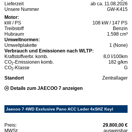
Lieferzeit
ab ca. 11.08.2026
Unsere Nummer
GW-K415
Motor:
kW / PS
108 kW / 147 PS
Treibstoff
Benzin
Hubraum
1.598 cm³
Umweltnormen:
Umweltplakette
1 (None)
Verbrauch und Emissionen nach WLTP:
Kraftstoffverbr. komb.
8,0 l/100km
CO
-Emissionen komb.
182 g/km
2
CO
-Klasse
G
2
Standort
Zentrallager
Details zum JAECOO 7 anzeigen
Jaecoo 7 4WD Exclusive Pano ACC Leder 4xSHZ Keyl
Preis:
29.800,00 €
MWSt:
ausweisbar