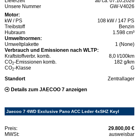
Lieferzeit
ab ca. 07.10.2026
Unsere Nummer
GW-V4026
Motor:
kW / PS
108 kW / 147 PS
Treibstoff
Benzin
Hubraum
1.598 cm³
Umweltnormen:
Umweltplakette
1 (None)
Verbrauch und Emissionen nach WLTP:
Kraftstoffverbr. komb.
8,0 l/100km
CO
-Emissionen komb.
182 g/km
2
CO
-Klasse
G
2
Standort
Zentrallager
Details zum JAECOO 7 anzeigen
Jaecoo 7 4WD Exclusive Pano ACC Leder 4xSHZ Keyl
Preis:
29.800,00 €
MWSt:
ausweisbar