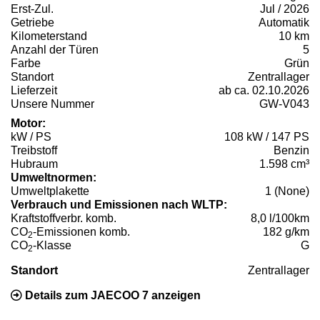
Erst-Zul.
Jul / 2026
Getriebe
Automatik
Kilometerstand
10 km
Anzahl der Türen
5
Farbe
Grün
Standort
Zentrallager
Lieferzeit
ab ca. 02.10.2026
Unsere Nummer
GW-V043
Motor:
kW / PS
108 kW / 147 PS
Treibstoff
Benzin
Hubraum
1.598 cm³
Umweltnormen:
Umweltplakette
1 (None)
Verbrauch und Emissionen nach WLTP:
Kraftstoffverbr. komb.
8,0 l/100km
CO
-Emissionen komb.
182 g/km
2
CO
-Klasse
G
2
Standort
Zentrallager
Details zum JAECOO 7 anzeigen