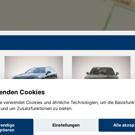
enden Cookies
e verwendet Cookies und ähnliche Technologien, um die Basisfunk
Audi A4
Volkswagen
 und um Zusatzfunktionen zu bieten.
Touareg
endige
Einstellungen
Alle akzep
ptieren
Startseite
Datenschutz
Impressum
AGB