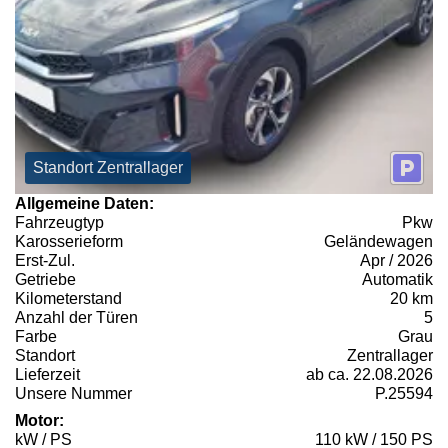
Standort Zentrallager
Allgemeine Daten:
Fahrzeugtyp
Pkw
Karosserieform
Geländewagen
Erst-Zul.
Apr / 2026
Getriebe
Automatik
Kilometerstand
20 km
Anzahl der Türen
5
Farbe
Grau
Standort
Zentrallager
Lieferzeit
ab ca. 22.08.2026
Unsere Nummer
P.25594
Motor:
kW / PS
110 kW / 150 PS