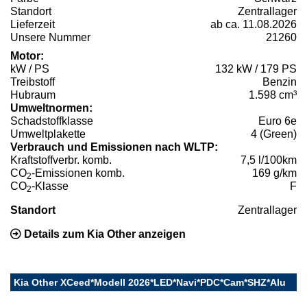
Standort
Zentrallager
Lieferzeit
ab ca. 11.08.2026
Unsere Nummer
21260
Motor:
kW / PS
132 kW / 179 PS
Treibstoff
Benzin
Hubraum
1.598 cm³
Umweltnormen:
Schadstoffklasse
Euro 6e
Umweltplakette
4 (Green)
Verbrauch und Emissionen nach WLTP:
Kraftstoffverbr. komb.
7,5 l/100km
CO
-Emissionen komb.
169 g/km
2
CO
-Klasse
F
2
Standort
Zentrallager
Details zum Kia Other anzeigen
Kia Other XCeed*Modell 2026*LED*Navi*PDC*Cam*SHZ*Alu