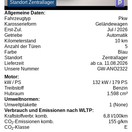
Standort Zentrallager
Allgemeine Daten:
Fahrzeugtyp
Pkw
Karosserieform
Geländewagen
Erst-Zul.
Jul / 2026
Getriebe
Automatik
Kilometerstand
10 km
Anzahl der Türen
5
Farbe
Blau
Standort
Zentrallager
Lieferzeit
ab ca. 11.08.2026
Unsere Nummer
GW-ANO2322
Motor:
kW / PS
132 kW / 179 PS
Treibstoff
Benzin
Hubraum
1.598 cm³
Umweltnormen:
Umweltplakette
1 (None)
Verbrauch und Emissionen nach WLTP:
Kraftstoffverbr. komb.
6,8 l/100km
CO
-Emissionen komb.
155 g/km
2
CO
-Klasse
E
2