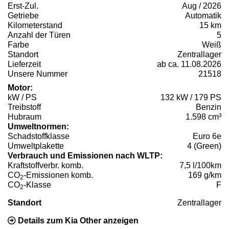
Erst-Zul.
Aug / 2026
Getriebe
Automatik
Kilometerstand
15 km
Anzahl der Türen
5
Farbe
Weiß
Standort
Zentrallager
Lieferzeit
ab ca. 11.08.2026
Unsere Nummer
21518
Motor:
kW / PS
132 kW / 179 PS
Treibstoff
Benzin
Hubraum
1.598 cm³
Umweltnormen:
Schadstoffklasse
Euro 6e
Umweltplakette
4 (Green)
Verbrauch und Emissionen nach WLTP:
Kraftstoffverbr. komb.
7,5 l/100km
CO
-Emissionen komb.
169 g/km
2
CO
-Klasse
F
2
Standort
Zentrallager
Details zum Kia Other anzeigen