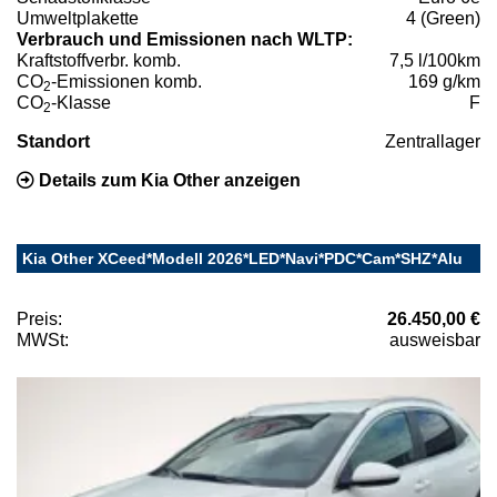
Umweltplakette
4 (Green)
Verbrauch und Emissionen nach WLTP:
Kraftstoffverbr. komb.
7,5 l/100km
CO
-Emissionen komb.
169 g/km
2
CO
-Klasse
F
2
Standort
Zentrallager
Details zum Kia Other anzeigen
Kia Other XCeed*Modell 2026*LED*Navi*PDC*Cam*SHZ*Alu
Preis:
26.450,00 €
MWSt:
ausweisbar