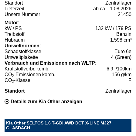
Standort
Zentrallager
Lieferzeit
ab ca. 11.08.2026
Unsere Nummer
21450
Motor:
kW / PS
132 kW / 179 PS
Treibstoff
Benzin
Hubraum
1.598 cm³
Umweltnormen:
Schadstoffklasse
Euro 6e
Umweltplakette
4 (Green)
Verbrauch und Emissionen nach WLTP:
Kraftstoffverbr. komb.
6,9 l/100km
CO
-Emissionen komb.
156 g/km
2
CO
-Klasse
F
2
Standort
Zentrallager
Details zum Kia Other anzeigen
Kia Other SELTOS 1.6 T-GDI AWD DCT X-LINE MJ27
GLASDACH