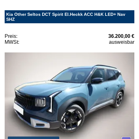
Kia Other Seltos DCT Spirit El.Heckk ACC H&K LED+ Nav
SHZ
Preis:
36.200,00 €
MWSt:
ausweisbar