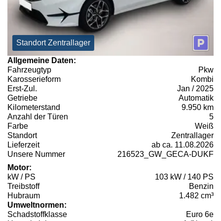
Standort Zentrallager
Allgemeine Daten:
Fahrzeugtyp
Pkw
Karosserieform
Kombi
Erst-Zul.
Jan / 2025
Getriebe
Automatik
Kilometerstand
9.950 km
Anzahl der Türen
5
Farbe
Weiß
Standort
Zentrallager
Lieferzeit
ab ca. 11.08.2026
Unsere Nummer
216523_GW_GECA-DUKF
Motor:
kW / PS
103 kW / 140 PS
Treibstoff
Benzin
Hubraum
1.482 cm³
Umweltnormen:
Schadstoffklasse
Euro 6e