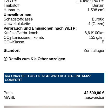
kW / PS
110 kW / 150 PS
Treibstoff
Benzin
Hubraum
1.598 cm³
Umweltnormen:
Schadstoffklasse
Euro6d
Umweltplakette
4 (Green)
Verbrauch und Emissionen nach WLTP:
Kraftstoffverbr. komb.
6,6 l/100km
CO
-Emissionen komb.
155 g/km
2
CO
-Klasse
E
2
Standort
Zentrallager
Details zum Kia Other anzeigen
Kia Other SELTOS 1.6 T-GDI AWD DCT GT-LINE MJ27
COMFORT
Preis:
42.500,00 €
MWSt:
ausweisbar