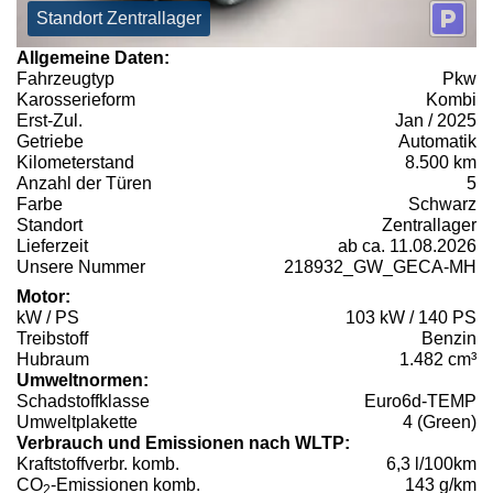
Standort Zentrallager
Allgemeine Daten:
Fahrzeugtyp
Pkw
Karosserieform
Kombi
Erst-Zul.
Jan / 2025
Getriebe
Automatik
Kilometerstand
8.500 km
Anzahl der Türen
5
Farbe
Schwarz
Standort
Zentrallager
Lieferzeit
ab ca. 11.08.2026
Unsere Nummer
218932_GW_GECA-MH
Motor:
kW / PS
103 kW / 140 PS
Treibstoff
Benzin
Hubraum
1.482 cm³
Umweltnormen:
Schadstoffklasse
Euro6d-TEMP
Umweltplakette
4 (Green)
Verbrauch und Emissionen nach WLTP:
Kraftstoffverbr. komb.
6,3 l/100km
CO
-Emissionen komb.
143 g/km
2