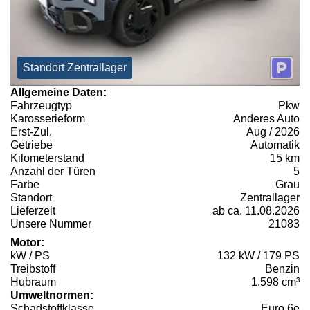
Standort Zentrallager
Allgemeine Daten:
Fahrzeugtyp
Pkw
Karosserieform
Anderes Auto
Erst-Zul.
Aug / 2026
Getriebe
Automatik
Kilometerstand
15 km
Anzahl der Türen
5
Farbe
Grau
Standort
Zentrallager
Lieferzeit
ab ca. 11.08.2026
Unsere Nummer
21083
Motor:
kW / PS
132 kW / 179 PS
Treibstoff
Benzin
Hubraum
1.598 cm³
Umweltnormen:
Schadstoffklasse
Euro 6e