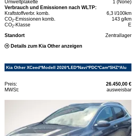
Umweltplakette
1 (None)
Verbrauch und Emissionen nach WLTP:
Kraftstoffverbr. komb.
6,3 l/100km
CO
-Emissionen komb.
143 g/km
2
CO
-Klasse
E
2
Standort
Zentrallager
Details zum Kia Other anzeigen
Kia Other XCeed*Modell 2026*LED*Navi*PDC*Cam*SHZ*Alu
Preis:
26.450,00 €
MWSt:
ausweisbar