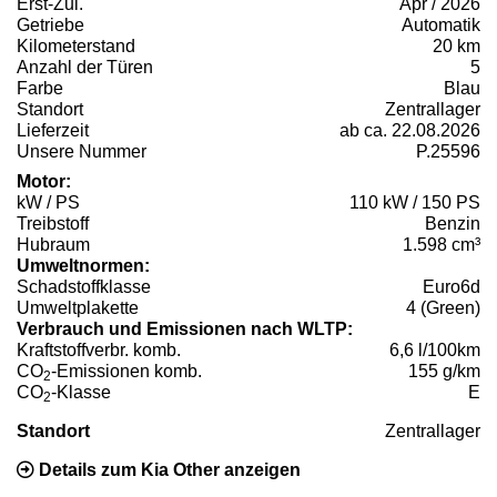
Erst-Zul.
Apr / 2026
Getriebe
Automatik
Kilometerstand
20 km
Anzahl der Türen
5
Farbe
Blau
Standort
Zentrallager
Lieferzeit
ab ca. 22.08.2026
Unsere Nummer
P.25596
Motor:
kW / PS
110 kW / 150 PS
Treibstoff
Benzin
Hubraum
1.598 cm³
Umweltnormen:
Schadstoffklasse
Euro6d
Umweltplakette
4 (Green)
Verbrauch und Emissionen nach WLTP:
Kraftstoffverbr. komb.
6,6 l/100km
CO
-Emissionen komb.
155 g/km
2
CO
-Klasse
E
2
Standort
Zentrallager
Details zum Kia Other anzeigen