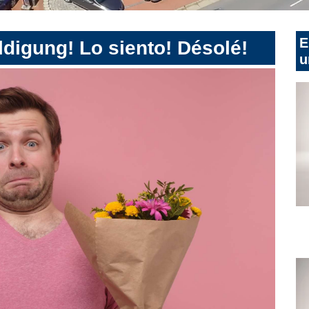
E
digung! Lo siento! Désolé!
u