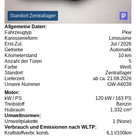
Standort Zentrallager
Allgemeine Daten:
Fahrzeugtyp
Pkw
Karosserieform
Limousine
Erst-Zul.
Jul / 2026
Getriebe
Automatik
Kilometerstand
10 km
Anzahl der Türen
5
Farbe
Weiß
Standort
Zentrallager
Lieferzeit
ab ca. 21.08.2026
Unsere Nummer
GW-A6039
Motor:
kW / PS
120 kW / 163 PS
Treibstoff
Benzin
Hubraum
1.332 cm³
Umweltnormen:
Umweltplakette
1 (None)
Verbrauch und Emissionen nach WLTP:
Kraftstoffverbr. komb.
6,1 l/100km