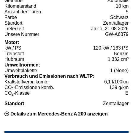
Getriebe
Automatik
Kilometerstand
10 km
Anzahl der Türen
5
Farbe
Schwarz
Standort
Zentrallager
Lieferzeit
ab ca. 21.08.2026
Unsere Nummer
GW-A6379
Motor:
kW / PS
120 kW / 163 PS
Treibstoff
Benzin
Hubraum
1.332 cm³
Umweltnormen:
Umweltplakette
1 (None)
Verbrauch und Emissionen nach WLTP:
Kraftstoffverbr. komb.
6,1 l/100km
CO
-Emissionen komb.
139 g/km
2
CO
-Klasse
E
2
Standort
Zentrallager
Details zum Mercedes-Benz A 200 anzeigen