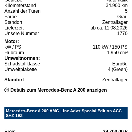
Kilometerstand
34.900 km
Anzahl der Türen
5
Farbe
Grau
Standort
Zentrallager
Lieferzeit
ab ca. 11.08.2026
Unsere Nummer
1770
Motor:
kW / PS
110 kW / 150 PS
Hubraum
1.950 cm³
Umweltnormen:
Schadstoffklasse
Euro6d
Umweltplakette
4 (Green)
Standort
Zentrallager
Details zum Mercedes-Benz A 200 anzeigen
Mercedes-Benz A 200 AMG Line Adv+ Special Edition ACC
SHZ 19Z
Preis:
39.700,00 €