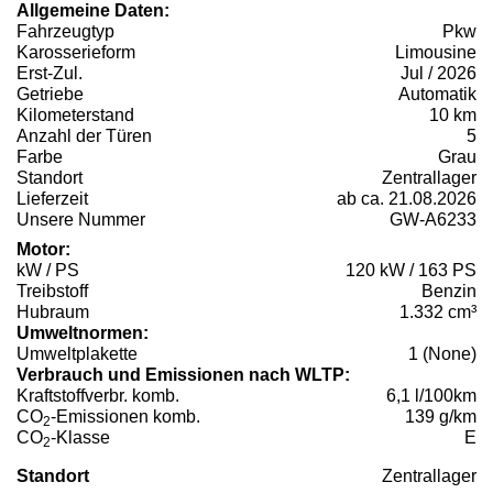
Allgemeine Daten:
Fahrzeugtyp
Pkw
Karosserieform
Limousine
Erst-Zul.
Jul / 2026
Getriebe
Automatik
Kilometerstand
10 km
Anzahl der Türen
5
Farbe
Grau
Standort
Zentrallager
Lieferzeit
ab ca. 21.08.2026
Unsere Nummer
GW-A6233
Motor:
kW / PS
120 kW / 163 PS
Treibstoff
Benzin
Hubraum
1.332 cm³
Umweltnormen:
Umweltplakette
1 (None)
Verbrauch und Emissionen nach WLTP:
Kraftstoffverbr. komb.
6,1 l/100km
CO
-Emissionen komb.
139 g/km
2
CO
-Klasse
E
2
Standort
Zentrallager