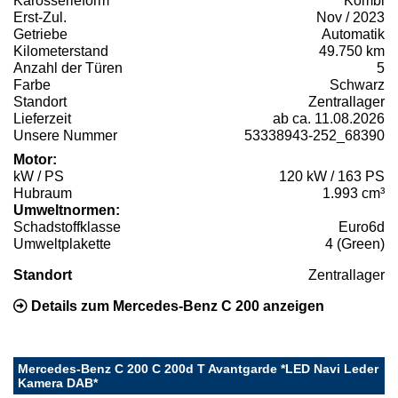
Karosserieform
Kombi
Erst-Zul.
Nov / 2023
Getriebe
Automatik
Kilometerstand
49.750 km
Anzahl der Türen
5
Farbe
Schwarz
Standort
Zentrallager
Lieferzeit
ab ca. 11.08.2026
Unsere Nummer
53338943-252_68390
Motor:
kW / PS
120 kW / 163 PS
Hubraum
1.993 cm³
Umweltnormen:
Schadstoffklasse
Euro6d
Umweltplakette
4 (Green)
Standort
Zentrallager
Details zum Mercedes-Benz C 200 anzeigen
Mercedes-Benz C 200 C 200d T Avantgarde *LED Navi Leder
Kamera DAB*