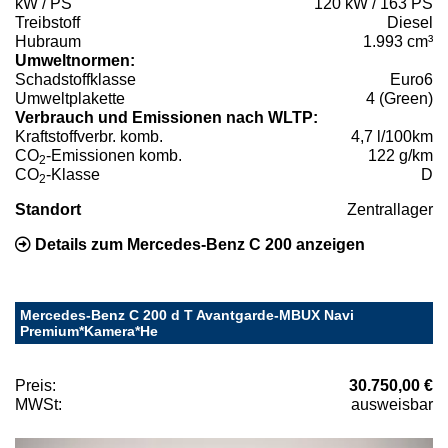
kW / PS
120 kW / 163 PS
Treibstoff
Diesel
Hubraum
1.993 cm³
Umweltnormen:
Schadstoffklasse
Euro6
Umweltplakette
4 (Green)
Verbrauch und Emissionen nach WLTP:
Kraftstoffverbr. komb.
4,7 l/100km
CO
-Emissionen komb.
122 g/km
2
CO
-Klasse
D
2
Standort
Zentrallager
Details zum Mercedes-Benz C 200 anzeigen
Mercedes-Benz C 200 d T Avantgarde-MBUX Navi
Premium*Kamera*He
Preis:
30.750,00 €
MWSt:
ausweisbar