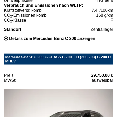
Umweltplakette
4 (Green)
Verbrauch und Emissionen nach WLTP:
Kraftstoffverbr. komb.
7,4 l/100km
CO
-Emissionen komb.
168 g/km
2
CO
-Klasse
F
2
Standort
Zentrallager
Details zum Mercedes-Benz C 200 anzeigen
Mercedes-Benz C 200 C-CLASS C 200 T D (206.203) C 200 D
MHEV
Preis:
29.750,00 €
MWSt:
ausweisbar