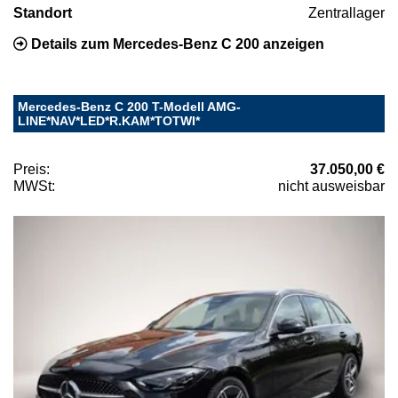
Standort
Zentrallager
Details zum Mercedes-Benz C 200 anzeigen
Mercedes-Benz C 200 T-Modell AMG-
LINE*NAV*LED*R.KAM*TOTWI*
Preis:
37.050,00 €
MWSt:
nicht ausweisbar