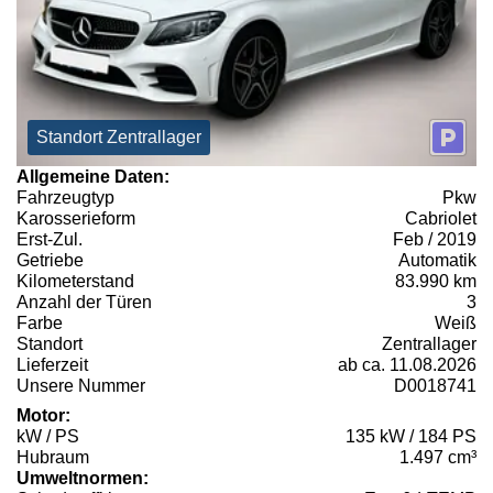
Standort Zentrallager
Allgemeine Daten:
Fahrzeugtyp
Pkw
Karosserieform
Cabriolet
Erst-Zul.
Feb / 2019
Getriebe
Automatik
Kilometerstand
83.990 km
Anzahl der Türen
3
Farbe
Weiß
Standort
Zentrallager
Lieferzeit
ab ca. 11.08.2026
Unsere Nummer
D0018741
Motor:
kW / PS
135 kW / 184 PS
Hubraum
1.497 cm³
Umweltnormen: