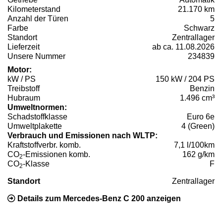
Kilometerstand
21.170 km
Anzahl der Türen
5
Farbe
Schwarz
Standort
Zentrallager
Lieferzeit
ab ca. 11.08.2026
Unsere Nummer
234839
Motor:
kW / PS
150 kW / 204 PS
Treibstoff
Benzin
Hubraum
1.496 cm³
Umweltnormen:
Schadstoffklasse
Euro 6e
Umweltplakette
4 (Green)
Verbrauch und Emissionen nach WLTP:
Kraftstoffverbr. komb.
7,1 l/100km
CO
-Emissionen komb.
162 g/km
2
CO
-Klasse
F
2
Standort
Zentrallager
Details zum Mercedes-Benz C 200 anzeigen