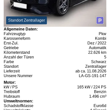
Standort Zentrallager
Allgemeine Daten:
Fahrzeugtyp
Pkw
Karosserieform
Kombi
Erst-Zul.
Dez / 2022
Getriebe
Automatik
Kilometerstand
22.626 km
Anzahl der Türen
5
Farbe
Schwarz
Standort
Zentrallager
Lieferzeit
ab ca. 11.08.2026
Unsere Nummer
LA-GS-191-147
Motor:
kW / PS
165 kW / 224 PS
Treibstoff
Benzin
Hubraum
1.496 cm³
Umweltnormen:
Schadstoffklasse
Euro6d