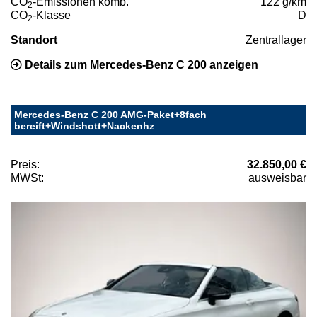
CO
-Emissionen komb.
122 g/km
2
CO
-Klasse
D
2
Standort
Zentrallager
Details zum Mercedes-Benz C 200 anzeigen
Mercedes-Benz C 200 AMG-Paket+8fach
bereift+Windshott+Nackenhz
Preis:
32.850,00 €
MWSt:
ausweisbar