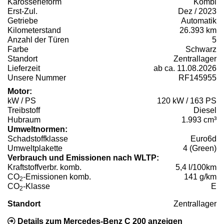
Karosserieform
Kombi
Erst-Zul.
Dez / 2023
Getriebe
Automatik
Kilometerstand
26.393 km
Anzahl der Türen
5
Farbe
Schwarz
Standort
Zentrallager
Lieferzeit
ab ca. 11.08.2026
Unsere Nummer
RF145955
Motor:
kW / PS
120 kW / 163 PS
Treibstoff
Diesel
Hubraum
1.993 cm³
Umweltnormen:
Schadstoffklasse
Euro6d
Umweltplakette
4 (Green)
Verbrauch und Emissionen nach WLTP:
Kraftstoffverbr. komb.
5,4 l/100km
CO
-Emissionen komb.
141 g/km
2
CO
-Klasse
E
2
Standort
Zentrallager
Details zum Mercedes-Benz C 200 anzeigen