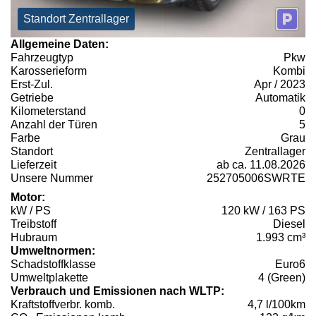
Standort Zentrallager
Allgemeine Daten:
Fahrzeugtyp
Pkw
Karosserieform
Kombi
Erst-Zul.
Apr / 2023
Getriebe
Automatik
Kilometerstand
0
Anzahl der Türen
5
Farbe
Grau
Standort
Zentrallager
Lieferzeit
ab ca. 11.08.2026
Unsere Nummer
252705006SWRTE
Motor:
kW / PS
120 kW / 163 PS
Treibstoff
Diesel
Hubraum
1.993 cm³
Umweltnormen:
Schadstoffklasse
Euro6
Umweltplakette
4 (Green)
Verbrauch und Emissionen nach WLTP:
Kraftstoffverbr. komb.
4,7 l/100km