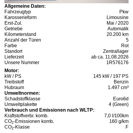
Allgemeine Daten:
Fahrzeugtyp
Pkw
Karosserieform
Limousine
Erst-Zul.
Mai / 2020
Getriebe
Automatik
Kilometerstand
20.200 km
Anzahl der Türen
5
Farbe
Rot
Standort
Zentrallager
Lieferzeit
ab ca. 11.08.2026
Unsere Nummer
1R576176
Motor:
kW / PS
145 kW / 197 PS
Treibstoff
Benzin
Hubraum
1.497 cm³
Umweltnormen:
Schadstoffklasse
Euro6d
Umweltplakette
4 (Green)
Verbrauch und Emissionen nach WLTP:
Kraftstoffverbr. komb.
7,0 l/100km
CO
-Emissionen komb.
160 g/km
2
CO
-Klasse
F
2