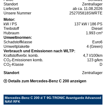
Standort
Zentrallager
Lieferzeit
ab ca. 11.08.2026
Unsere Nummer
252705818SWRTE
Motor:
kW / PS
137 kW / 186 PS
Treibstoff
Diesel
Hubraum
1.993 cm³
Umweltnormen:
Schadstoffklasse
Euro6
Umweltplakette
4 (Green)
Verbrauch und Emissionen nach WLTP:
Kraftstoffverbr. komb.
4,7 l/100km
CO
-Emissionen komb.
123 g/km
2
CO
-Klasse
D
2
Standort
Zentrallager
Details zum Mercedes-Benz C 200 anzeigen
Mercedes-Benz C 200 d T 9G-TRONIC Avantgarde Advanced
NAVI RFK