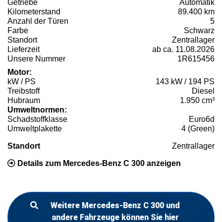
Getriebe
Automatik
Kilometerstand
89.400 km
Anzahl der Türen
5
Farbe
Schwarz
Standort
Zentrallager
Lieferzeit
ab ca. 11.08.2026
Unsere Nummer
1R615456
Motor:
kW / PS
143 kW / 194 PS
Treibstoff
Diesel
Hubraum
1.950 cm³
Umweltnormen:
Schadstoffklasse
Euro6d
Umweltplakette
4 (Green)
Standort
Zentrallager
Details zum Mercedes-Benz C 300 anzeigen
Weitere Mercedes-Benz C 300 und
andere Fahrzeuge können Sie hier