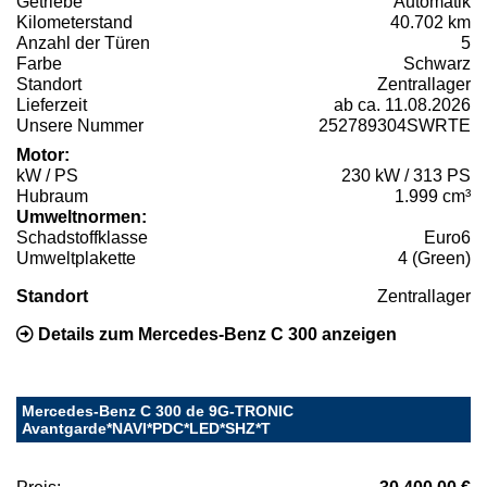
Getriebe
Automatik
Kilometerstand
40.702 km
Anzahl der Türen
5
Farbe
Schwarz
Standort
Zentrallager
Lieferzeit
ab ca. 11.08.2026
Unsere Nummer
252789304SWRTE
Motor:
kW / PS
230 kW / 313 PS
Hubraum
1.999 cm³
Umweltnormen:
Schadstoffklasse
Euro6
Umweltplakette
4 (Green)
Standort
Zentrallager
Details zum Mercedes-Benz C 300 anzeigen
Mercedes-Benz C 300 de 9G-TRONIC
Avantgarde*NAVI*PDC*LED*SHZ*T