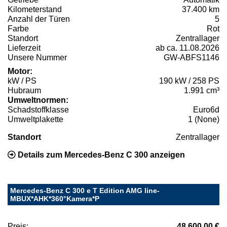
Kilometerstand
37.400 km
Anzahl der Türen
5
Farbe
Rot
Standort
Zentrallager
Lieferzeit
ab ca. 11.08.2026
Unsere Nummer
GW-ABFS1146
Motor:
kW / PS
190 kW / 258 PS
Hubraum
1.991 cm³
Umweltnormen:
Schadstoffklasse
Euro6d
Umweltplakette
1 (None)
Standort
Zentrallager
Details zum Mercedes-Benz C 300 anzeigen
Mercedes-Benz C 300 e T Edition AMG line-
MBUX*AHK*360°Kamera*P
Preis:
48.600,00 €