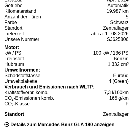
Getriebe
Automatik
Kilometerstand
19.987 km
Anzahl der Türen
5
Farbe
Schwarz
Standort
Zentrallager
Lieferzeit
ab ca. 11.08.2026
Unsere Nummer
SJ625806
Motor:
kW / PS
100 kW / 136 PS
Treibstoff
Benzin
Hubraum
1.332 cm³
Umweltnormen:
Schadstoffklasse
Euro6d
Umweltplakette
4 (Green)
Verbrauch und Emissionen nach WLTP:
Kraftstoffverbr. komb.
7,3 l/100km
CO
-Emissionen komb.
165 g/km
2
CO
-Klasse
F
2
Standort
Zentrallager
Details zum Mercedes-Benz GLA 180 anzeigen