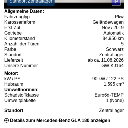
Standort Zentrallager
Allgemeine Daten:
Fahrzeugtyp
Pkw
Karosserieform
Geländewagen
Erst-Zul.
Nov / 2019
Getriebe
Automatik
Kilometerstand
84.950 km
Anzahl der Türen
5
Farbe
Schwarz
Standort
Zentrallager
Lieferzeit
ab ca. 11.08.2026
Unsere Nummer
GW-KJ164
Motor:
kW / PS
90 kW / 122 PS
Hubraum
1.595 cm³
Umweltnormen:
Schadstoffklasse
Euro6d-TEMP
Umweltplakette
1 (None)
Standort
Zentrallager
Details zum Mercedes-Benz GLA 180 anzeigen