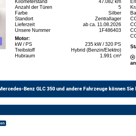
Kilometerstand
47.082 km
En
Anzahl der Türen
5
Kr
Farbe
Silber
Ba
Standort
Zentrallager
C
Lieferzeit
ab ca. 11.08.2026
C
Unsere Nummer
1F486403
C
C
Motor:
kW / PS
235 kW / 320 PS
St
Treibstoff
Hybrid (Benzin/Elektro)
Hubraum
1.991 cm³
an
Mercedes-Benz GLC 350 und andere Fahrzeuge können Sie 
sen