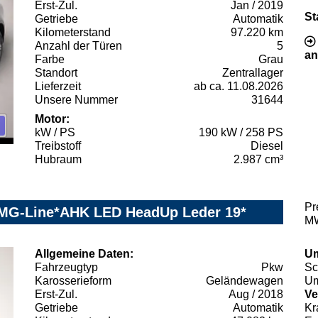
Erst-Zul.
Jan / 2019
St
Getriebe
Automatik
Kilometerstand
97.220 km
Anzahl der Türen
5
an
Farbe
Grau
Standort
Zentrallager
Lieferzeit
ab ca. 11.08.2026
Unsere Nummer
31644
Motor:
kW / PS
190 kW / 258 PS
Treibstoff
Diesel
Hubraum
2.987 cm³
Pr
MG-Line*AHK LED HeadUp Leder 19*
MW
Allgemeine Daten:
Um
Fahrzeugtyp
Pkw
Sc
Karosserieform
Geländewagen
Um
Erst-Zul.
Aug / 2018
Ve
Getriebe
Automatik
Kr