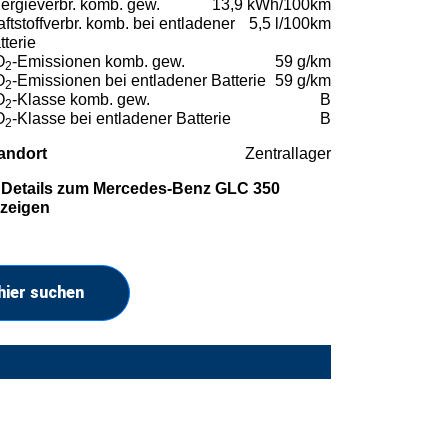
ergieverbr. komb. gew.
13,9 kWh/100km
aftstoffverbr. komb. bei entladener
5,5 l/100km
tterie
O
-Emissionen komb. gew.
59 g/km
2
O
-Emissionen bei entladener Batterie
59 g/km
2
O
-Klasse komb. gew.
B
2
O
-Klasse bei entladener Batterie
B
2
andort
Zentrallager
Details zum Mercedes-Benz GLC 350
zeigen
hier suchen