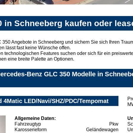
 in Schneeberg kaufen oder leas
 350 Angebote in Schneeberg und sichern Sie sich Ihren Tra
n lässt fast keine Wünsche offen.
 technologischen Features suchen oder sich für ein preiswertes
nen eine breite Palette an Optionen.
ercedes-Benz GLC 350 Modelle in Schneebe
Pr
d 4Matic LED/Navi/SHZ/PDC/Tempomat
MW
Allgemeine Daten:
Um
Fahrzeugtyp
Pkw
Sc
Karosserieform
Geländewagen
Um