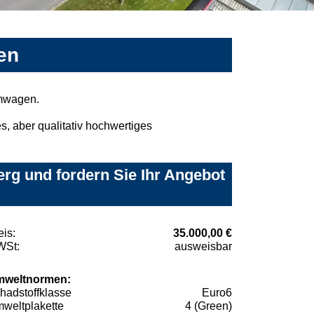
en
umwagen.
, aber qualitativ hochwertiges
rg und fordern Sie Ihr Angebot
eis:
35.000,00 €
St:
ausweisbar
weltnormen:
hadstoffklasse
Euro6
weltplakette
4 (Green)