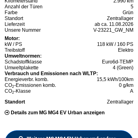
Kilometerstand
2.990 km
Anzahl der Türen
5
Farbe
Grün
Standort
Zentrallager
Lieferzeit
ab ca. 11.08.2026
Unsere Nummer
V-23221_GW_NM
Motor:
kW / PS
118 kW / 160 PS
Treibstoff
Elektro
Umweltnormen:
Schadstoffklasse
Euro6d-TEMP
Umweltplakette
4 (Green)
Verbrauch und Emissionen nach WLTP:
Energieverbr. komb.
15,5 kWh/100km
CO
-Emissionen komb.
0 g/km
2
CO
-Klasse
A
2
Standort
Zentrallager
Details zum MG MG4 EV Urban anzeigen