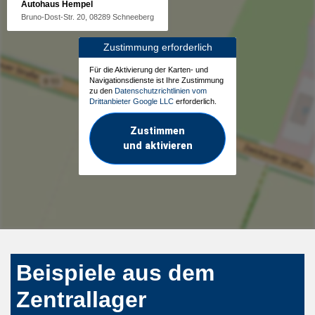
Autohaus Hempel
Bruno-Dost-Str. 20, 08289 Schneeberg
Zustimmung erforderlich
Für die Aktivierung der Karten- und
Navigationsdienste ist Ihre Zustimmung
zu den
Datenschutzrichtlinien vom
Drittanbieter Google LLC
erforderlich.
Zustimmen
und aktivieren
Beispiele aus dem
Zentrallager