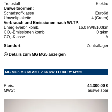
Treibstoff
Elektro
Umweltnormen:
Schadstoffklasse
Euro6d
Umweltplakette
4 (Green)
Verbrauch und Emissionen nach WLTP:
Energieverbr. komb.
16,0 kWh/100km
CO
-Emissionen komb.
0 g/km
2
CO
-Klasse
A
2
Standort
Zentrallager
Details zum MG MG5 anzeigen
MG MG5 MG MGS5 EV 64 KWH LUXURY MY25
Preis:
44.300,00 €
MWSt:
ausweisbar