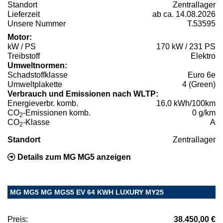
Standort
Zentrallager
Lieferzeit
ab ca. 14.08.2026
Unsere Nummer
T.53595
Motor:
kW / PS
170 kW / 231 PS
Treibstoff
Elektro
Umweltnormen:
Schadstoffklasse
Euro 6e
Umweltplakette
4 (Green)
Verbrauch und Emissionen nach WLTP:
Energieverbr. komb.
16,0 kWh/100km
CO
-Emissionen komb.
0 g/km
2
CO
-Klasse
A
2
Standort
Zentrallager
Details zum MG MG5 anzeigen
MG MG5 MG MGS5 EV 64 KWH LUXURY MY25
Preis:
38.450,00 €