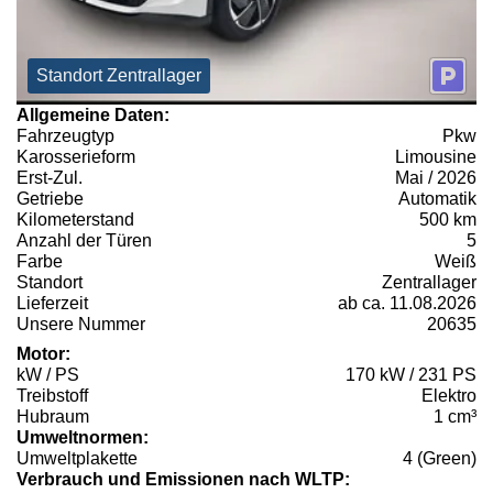
Standort Zentrallager
Allgemeine Daten:
Fahrzeugtyp
Pkw
Karosserieform
Limousine
Erst-Zul.
Mai / 2026
Getriebe
Automatik
Kilometerstand
500 km
Anzahl der Türen
5
Farbe
Weiß
Standort
Zentrallager
Lieferzeit
ab ca. 11.08.2026
Unsere Nummer
20635
Motor:
kW / PS
170 kW / 231 PS
Treibstoff
Elektro
Hubraum
1 cm³
Umweltnormen:
Umweltplakette
4 (Green)
Verbrauch und Emissionen nach WLTP: