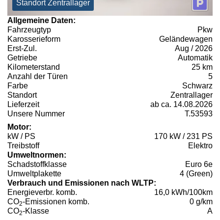
Standort Zentrallager
Allgemeine Daten:
Fahrzeugtyp
Pkw
Karosserieform
Geländewagen
Erst-Zul.
Aug / 2026
Getriebe
Automatik
Kilometerstand
25 km
Anzahl der Türen
5
Farbe
Schwarz
Standort
Zentrallager
Lieferzeit
ab ca. 14.08.2026
Unsere Nummer
T.53593
Motor:
kW / PS
170 kW / 231 PS
Treibstoff
Elektro
Umweltnormen:
Schadstoffklasse
Euro 6e
Umweltplakette
4 (Green)
Verbrauch und Emissionen nach WLTP:
Energieverbr. komb.
16,0 kWh/100km
CO
-Emissionen komb.
0 g/km
2
CO
-Klasse
A
2