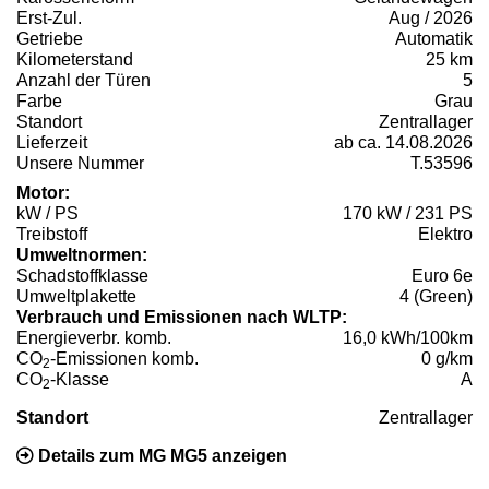
Erst-Zul.
Aug / 2026
Getriebe
Automatik
Kilometerstand
25 km
Anzahl der Türen
5
Farbe
Grau
Standort
Zentrallager
Lieferzeit
ab ca. 14.08.2026
Unsere Nummer
T.53596
Motor:
kW / PS
170 kW / 231 PS
Treibstoff
Elektro
Umweltnormen:
Schadstoffklasse
Euro 6e
Umweltplakette
4 (Green)
Verbrauch und Emissionen nach WLTP:
Energieverbr. komb.
16,0 kWh/100km
CO
-Emissionen komb.
0 g/km
2
CO
-Klasse
A
2
Standort
Zentrallager
Details zum MG MG5 anzeigen