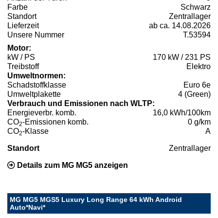
Farbe
Schwarz
Standort
Zentrallager
Lieferzeit
ab ca. 14.08.2026
Unsere Nummer
T.53594
Motor:
kW / PS
170 kW / 231 PS
Treibstoff
Elektro
Umweltnormen:
Schadstoffklasse
Euro 6e
Umweltplakette
4 (Green)
Verbrauch und Emissionen nach WLTP:
Energieverbr. komb.
16,0 kWh/100km
CO
-Emissionen komb.
0 g/km
2
CO
-Klasse
A
2
Standort
Zentrallager
Details zum MG MG5 anzeigen
MG MG5 MGS5 Luxury Long Range 64 kWh Android
Auto*Navi*