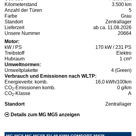
Kilometerstand
3.500 km
Anzahl der Türen
5
Farbe
Grau
Standort
Zentrallager
Lieferzeit
ab ca. 11.08.2026
Unsere Nummer
20664
Motor:
kW / PS
170 kW / 231 PS
Treibstoff
Elektro
Hubraum
1 cm³
Umweltnormen:
Umweltplakette
4 (Green)
Verbrauch und Emissionen nach WLTP:
Energieverbr. komb.
16,0 kWh/100km
CO
-Emissionen komb.
0 g/km
2
CO
-Klasse
A
2
Standort
Zentrallager
Details zum MG MG5 anzeigen