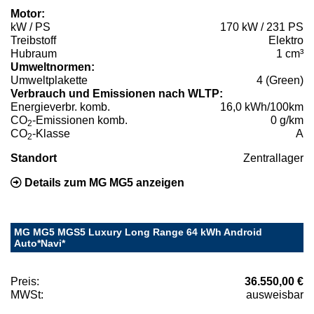
Motor:
kW / PS
170 kW / 231 PS
Treibstoff
Elektro
Hubraum
1 cm³
Umweltnormen:
Umweltplakette
4 (Green)
Verbrauch und Emissionen nach WLTP:
Energieverbr. komb.
16,0 kWh/100km
CO
-Emissionen komb.
0 g/km
2
CO
-Klasse
A
2
Standort
Zentrallager
Details zum MG MG5 anzeigen
MG MG5 MGS5 Luxury Long Range 64 kWh Android
Auto*Navi*
Preis:
36.550,00 €
MWSt:
ausweisbar