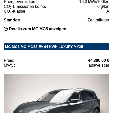
Energieverbr. komb.
16,0 kWh/100km
CO
-Emissionen komb.
0 g/km
2
CO
-Klasse
A
2
Standort
Zentrallager
Details zum MG MG5 anzeigen
MG MG5 MG MGS5 EV 64 KWH LUXURY MY25
Preis:
44.300,00 €
MWSt:
ausweisbar