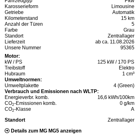
Fahrzeugtyp
Pkw
Karosserieform
Limousine
Getriebe
Automatik
Kilometerstand
15 km
Anzahl der Türen
5
Farbe
Grau
Standort
Zentrallager
Lieferzeit
ab ca. 11.08.2026
Unsere Nummer
95365
Motor:
kW / PS
125 kW / 170 PS
Treibstoff
Elektro
Hubraum
1 cm³
Umweltnormen:
Umweltplakette
4 (Green)
Verbrauch und Emissionen nach WLTP:
Energieverbr. komb.
16,6 kWh/100km
CO
-Emissionen komb.
0 g/km
2
CO
-Klasse
A
2
Standort
Zentrallager
Details zum MG MG5 anzeigen