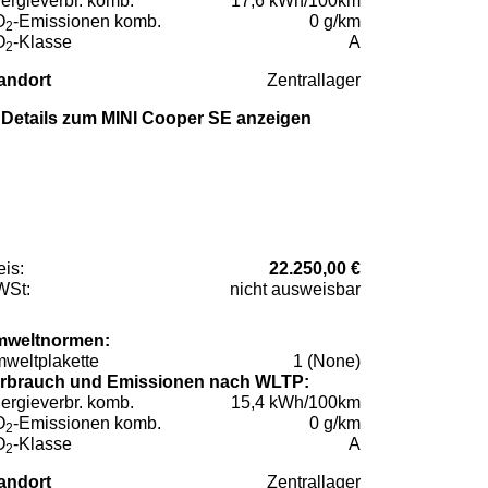
ergieverbr. komb.
17,6 kWh/100km
O
-Emissionen komb.
0 g/km
2
O
-Klasse
A
2
andort
Zentrallager
Details zum MINI Cooper SE anzeigen
eis:
22.250,00 €
St:
nicht ausweisbar
weltnormen:
weltplakette
1 (None)
rbrauch und Emissionen nach WLTP:
ergieverbr. komb.
15,4 kWh/100km
O
-Emissionen komb.
0 g/km
2
O
-Klasse
A
2
andort
Zentrallager