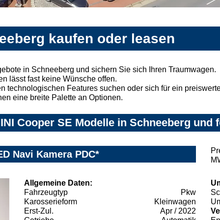
eeberg kaufen oder leasen
ebote in Schneeberg und sichern Sie sich Ihren Traumwagen.
n lässt fast keine Wünsche offen.
 technologischen Features suchen oder sich für ein preiswertes
nen eine breite Palette an Optionen.
INI Cooper SE Modelle in Schneeberg und f
Pr
LED Navi Kamera PDC*
MW
Allgemeine Daten:
Um
Fahrzeugtyp
Pkw
Sc
Karosserieform
Kleinwagen
Um
Erst-Zul.
Apr / 2022
Ve