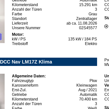
Getriebe
Automatik
En
Kilometerstand
15.291 km
C
Anzahl der Türen
3
C
Farbe
Grau
St
Standort
Zentrallager
Lieferzeit
ab ca. 11.08.2026
Unsere Nummer
02S45577
Motor:
kW / PS
135 kW / 184 PS
Treibstoff
Elektro
Pr
D DCC Nav LM17Z Klima
MW
Allgemeine Daten:
Um
Fahrzeugtyp
Pkw
Um
Karosserieform
Kleinwagen
Ve
Erst-Zul.
Aug / 2021
En
Getriebe
Automatik
C
Kilometerstand
70.400 km
C
Anzahl der Türen
3
St
Farbe
Weiß