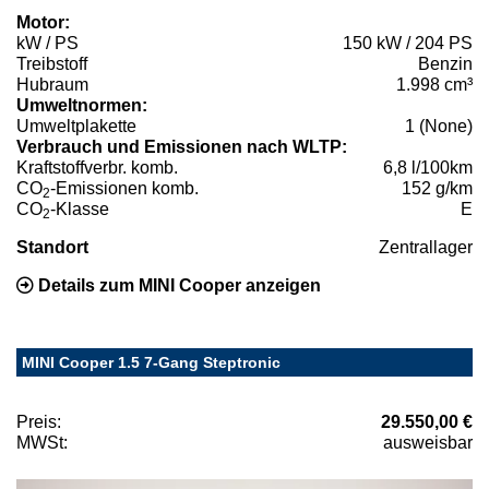
Motor:
kW / PS
150 kW / 204 PS
Treibstoff
Benzin
Hubraum
1.998 cm³
Umweltnormen:
Umweltplakette
1 (None)
Verbrauch und Emissionen nach WLTP:
Kraftstoffverbr. komb.
6,8 l/100km
CO
-Emissionen komb.
152 g/km
2
CO
-Klasse
E
2
Standort
Zentrallager
Details zum MINI Cooper anzeigen
MINI Cooper 1.5 7-Gang Steptronic
Preis:
29.550,00 €
MWSt:
ausweisbar