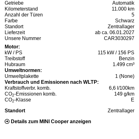
Getriebe
Automatik
Kilometerstand
11.000 km
Anzahl der Türen
5
Farbe
Schwarz
Standort
Zentrallager
Lieferzeit
ab ca. 06.01.2027
Unsere Nummer
CAR3030297
Motor:
kW / PS
115 kW / 156 PS
Treibstoff
Benzin
Hubraum
1.499 cm³
Umweltnormen:
Umweltplakette
1 (None)
Verbrauch und Emissionen nach WLTP:
Kraftstoffverbr. komb.
6,6 l/100km
CO
-Emissionen komb.
149 g/km
2
CO
-Klasse
E
2
Standort
Zentrallager
Details zum MINI Cooper anzeigen