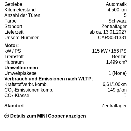
Getriebe
Automatik
Kilometerstand
4.500 km
Anzahl der Türen
5
Farbe
Schwarz
Standort
Zentrallager
Lieferzeit
ab ca. 13.01.2027
Unsere Nummer
CAR3031381
Motor:
kW / PS
115 kW / 156 PS
Treibstoff
Benzin
Hubraum
1.499 cm³
Umweltnormen:
Umweltplakette
1 (None)
Verbrauch und Emissionen nach WLTP:
Kraftstoffverbr. komb.
6,6 l/100km
CO
-Emissionen komb.
149 g/km
2
CO
-Klasse
E
2
Standort
Zentrallager
Details zum MINI Cooper anzeigen