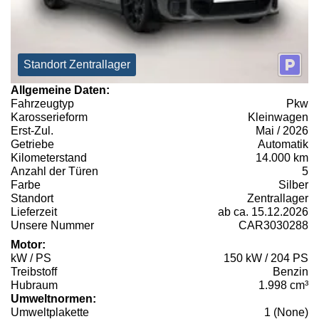
Standort Zentrallager
Allgemeine Daten:
Fahrzeugtyp
Pkw
Karosserieform
Kleinwagen
Erst-Zul.
Mai / 2026
Getriebe
Automatik
Kilometerstand
14.000 km
Anzahl der Türen
5
Farbe
Silber
Standort
Zentrallager
Lieferzeit
ab ca. 15.12.2026
Unsere Nummer
CAR3030288
Motor:
kW / PS
150 kW / 204 PS
Treibstoff
Benzin
Hubraum
1.998 cm³
Umweltnormen:
Umweltplakette
1 (None)