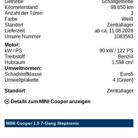
Getriebe
Schaltgetriebe
Kilometerstand
98.650 km
Anzahl der Türen
3
Farbe
Weiß
Standort
Zentrallager
Lieferzeit
ab ca. 11.08.2026
Unsere Nummer
1083593
Motor:
kW / PS
90 kW / 122 PS
Treibstoff
Benzin
Hubraum
1.598 cm³
Umweltnormen:
Schadstoffklasse
Euro5
Umweltplakette
4 (Green)
Standort
Zentrallager
Details zum MINI Cooper anzeigen
MINI Cooper 1.5 7-Gang Steptronic