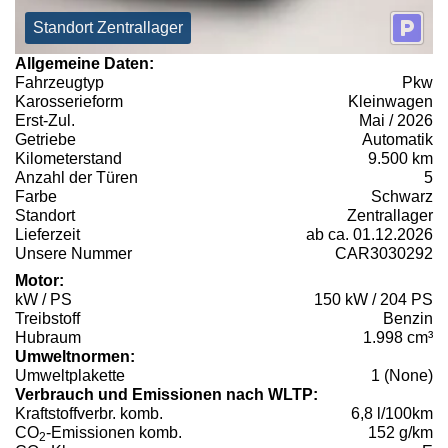
Standort Zentrallager
Allgemeine Daten:
Fahrzeugtyp
Pkw
Karosserieform
Kleinwagen
Erst-Zul.
Mai / 2026
Getriebe
Automatik
Kilometerstand
9.500 km
Anzahl der Türen
5
Farbe
Schwarz
Standort
Zentrallager
Lieferzeit
ab ca. 01.12.2026
Unsere Nummer
CAR3030292
Motor:
kW / PS
150 kW / 204 PS
Treibstoff
Benzin
Hubraum
1.998 cm³
Umweltnormen:
Umweltplakette
1 (None)
Verbrauch und Emissionen nach WLTP:
Kraftstoffverbr. komb.
6,8 l/100km
CO
-Emissionen komb.
152 g/km
2