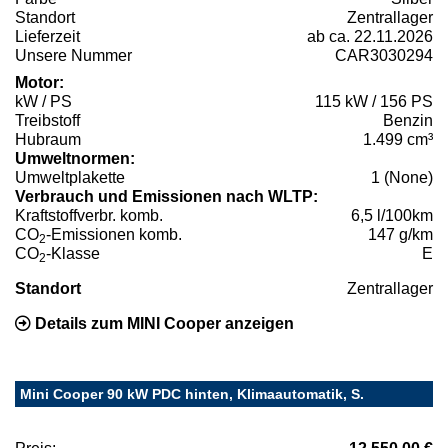
Standort
Zentrallager
Lieferzeit
ab ca. 22.11.2026
Unsere Nummer
CAR3030294
Motor:
kW / PS
115 kW / 156 PS
Treibstoff
Benzin
Hubraum
1.499 cm³
Umweltnormen:
Umweltplakette
1 (None)
Verbrauch und Emissionen nach WLTP:
Kraftstoffverbr. komb.
6,5 l/100km
CO
-Emissionen komb.
147 g/km
2
CO
-Klasse
E
2
Standort
Zentrallager
Details zum MINI Cooper anzeigen
Mini Cooper 90 kW PDC hinten, Klimaautomatik, S.