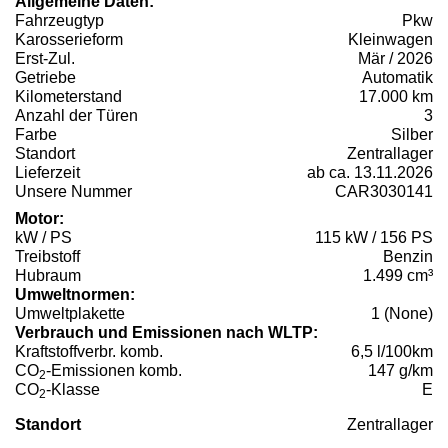
Allgemeine Daten:
Fahrzeugtyp
Pkw
Karosserieform
Kleinwagen
Erst-Zul.
Mär / 2026
Getriebe
Automatik
Kilometerstand
17.000 km
Anzahl der Türen
3
Farbe
Silber
Standort
Zentrallager
Lieferzeit
ab ca. 13.11.2026
Unsere Nummer
CAR3030141
Motor:
kW / PS
115 kW / 156 PS
Treibstoff
Benzin
Hubraum
1.499 cm³
Umweltnormen:
Umweltplakette
1 (None)
Verbrauch und Emissionen nach WLTP:
Kraftstoffverbr. komb.
6,5 l/100km
CO
-Emissionen komb.
147 g/km
2
CO
-Klasse
E
2
Standort
Zentrallager