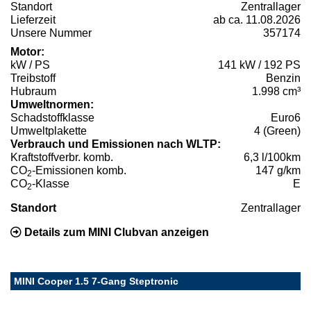
Standort
Zentrallager
Lieferzeit
ab ca. 11.08.2026
Unsere Nummer
357174
Motor:
kW / PS
141 kW / 192 PS
Treibstoff
Benzin
Hubraum
1.998 cm³
Umweltnormen:
Schadstoffklasse
Euro6
Umweltplakette
4 (Green)
Verbrauch und Emissionen nach WLTP:
Kraftstoffverbr. komb.
6,3 l/100km
CO
-Emissionen komb.
147 g/km
2
CO
-Klasse
E
2
Standort
Zentrallager
Details zum MINI Clubvan anzeigen
MINI Cooper 1.5 7-Gang Steptronic