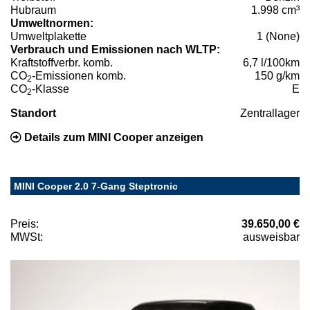
Hubraum
1.998 cm³
Umweltnormen:
Umweltplakette
1 (None)
Verbrauch und Emissionen nach WLTP:
Kraftstoffverbr. komb.
6,7 l/100km
CO
-Emissionen komb.
150 g/km
2
CO
-Klasse
E
2
Standort
Zentrallager
Details zum MINI Cooper anzeigen
MINI Cooper 2.0 7-Gang Steptronic
Preis:
39.650,00 €
MWSt:
ausweisbar