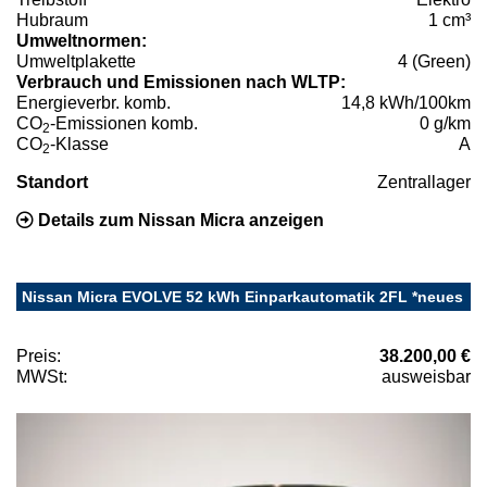
Hubraum
1 cm³
Umweltnormen:
Umweltplakette
4 (Green)
Verbrauch und Emissionen nach WLTP:
Energieverbr. komb.
14,8 kWh/100km
CO
-Emissionen komb.
0 g/km
2
CO
-Klasse
A
2
Standort
Zentrallager
Details zum Nissan Micra anzeigen
Nissan Micra EVOLVE 52 kWh Einparkautomatik 2FL *neues
Preis:
38.200,00 €
MWSt:
ausweisbar