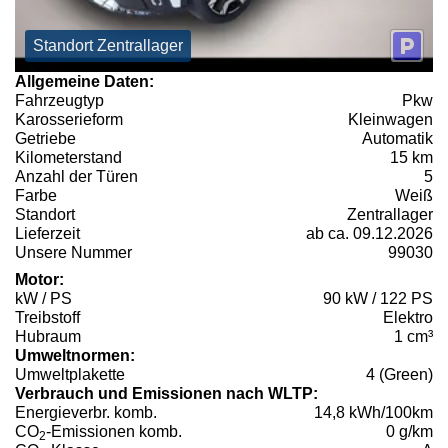
Standort Zentrallager
Allgemeine Daten:
Fahrzeugtyp
Pkw
Karosserieform
Kleinwagen
Getriebe
Automatik
Kilometerstand
15 km
Anzahl der Türen
5
Farbe
Weiß
Standort
Zentrallager
Lieferzeit
ab ca. 09.12.2026
Unsere Nummer
99030
Motor:
kW / PS
90 kW / 122 PS
Treibstoff
Elektro
Hubraum
1 cm³
Umweltnormen:
Umweltplakette
4 (Green)
Verbrauch und Emissionen nach WLTP:
Energieverbr. komb.
14,8 kWh/100km
CO
-Emissionen komb.
0 g/km
2