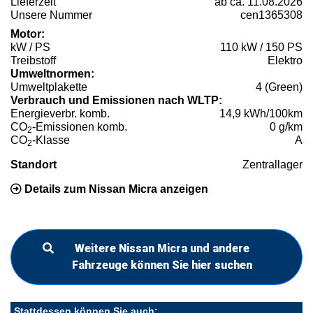
Lieferzeit
ab ca. 11.08.2026
Unsere Nummer
cen1365308
Motor:
kW / PS
110 kW / 150 PS
Treibstoff
Elektro
Umweltnormen:
Umweltplakette
4 (Green)
Verbrauch und Emissionen nach WLTP:
Energieverbr. komb.
14,9 kWh/100km
CO
-Emissionen komb.
0 g/km
2
CO
-Klasse
A
2
Standort
Zentrallager
Details zum Nissan Micra anzeigen
Weitere Nissan Micra und andere
Fahrzeuge können Sie hier suchen
Stattdessen können Sie auch: