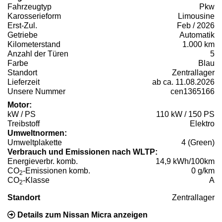
Fahrzeugtyp
Pkw
Karosserieform
Limousine
Erst-Zul.
Feb / 2026
Getriebe
Automatik
Kilometerstand
1.000 km
Anzahl der Türen
5
Farbe
Blau
Standort
Zentrallager
Lieferzeit
ab ca. 11.08.2026
Unsere Nummer
cen1365166
Motor:
kW / PS
110 kW / 150 PS
Treibstoff
Elektro
Umweltnormen:
Umweltplakette
4 (Green)
Verbrauch und Emissionen nach WLTP:
Energieverbr. komb.
14,9 kWh/100km
CO
-Emissionen komb.
0 g/km
2
CO
-Klasse
A
2
Standort
Zentrallager
Details zum Nissan Micra anzeigen