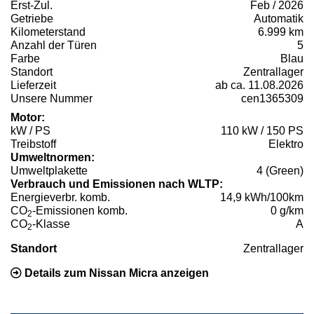
Erst-Zul.
Feb / 2026
Getriebe
Automatik
Kilometerstand
6.999 km
Anzahl der Türen
5
Farbe
Blau
Standort
Zentrallager
Lieferzeit
ab ca. 11.08.2026
Unsere Nummer
cen1365309
Motor:
kW / PS
110 kW / 150 PS
Treibstoff
Elektro
Umweltnormen:
Umweltplakette
4 (Green)
Verbrauch und Emissionen nach WLTP:
Energieverbr. komb.
14,9 kWh/100km
CO
-Emissionen komb.
0 g/km
2
CO
-Klasse
A
2
Standort
Zentrallager
Details zum Nissan Micra anzeigen