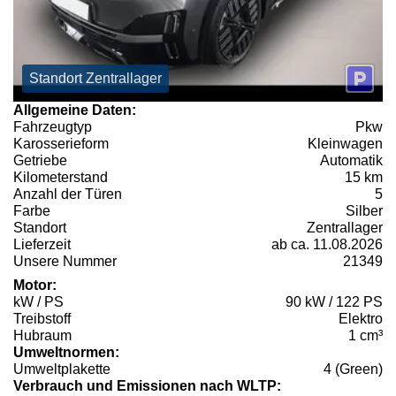
Standort Zentrallager
Allgemeine Daten:
Fahrzeugtyp
Pkw
Karosserieform
Kleinwagen
Getriebe
Automatik
Kilometerstand
15 km
Anzahl der Türen
5
Farbe
Silber
Standort
Zentrallager
Lieferzeit
ab ca. 11.08.2026
Unsere Nummer
21349
Motor:
kW / PS
90 kW / 122 PS
Treibstoff
Elektro
Hubraum
1 cm³
Umweltnormen:
Umweltplakette
4 (Green)
Verbrauch und Emissionen nach WLTP: