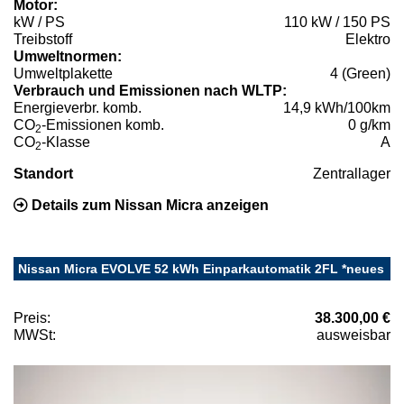
Motor:
kW / PS
110 kW / 150 PS
Treibstoff
Elektro
Umweltnormen:
Umweltplakette
4 (Green)
Verbrauch und Emissionen nach WLTP:
Energieverbr. komb.
14,9 kWh/100km
CO
-Emissionen komb.
0 g/km
2
CO
-Klasse
A
2
Standort
Zentrallager
Details zum Nissan Micra anzeigen
Nissan Micra EVOLVE 52 kWh Einparkautomatik 2FL *neues
Preis:
38.300,00 €
MWSt:
ausweisbar