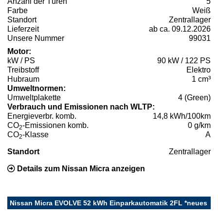
Anzahl der Türen
5
Farbe
Weiß
Standort
Zentrallager
Lieferzeit
ab ca. 09.12.2026
Unsere Nummer
99031
Motor:
kW / PS
90 kW / 122 PS
Treibstoff
Elektro
Hubraum
1 cm³
Umweltnormen:
Umweltplakette
4 (Green)
Verbrauch und Emissionen nach WLTP:
Energieverbr. komb.
14,8 kWh/100km
CO
-Emissionen komb.
0 g/km
2
CO
-Klasse
A
2
Standort
Zentrallager
Details zum Nissan Micra anzeigen
Nissan Micra EVOLVE 52 kWh Einparkautomatik 2FL *neues