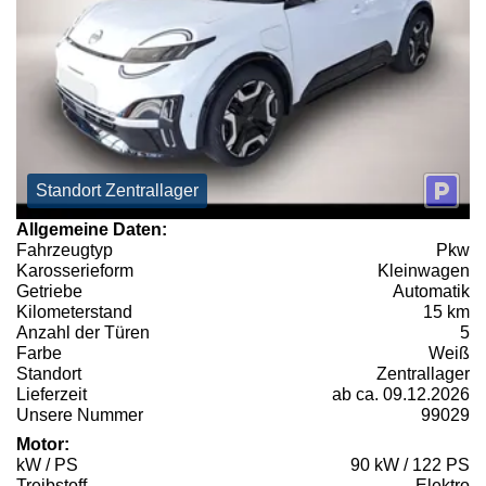
Standort Zentrallager
Allgemeine Daten:
Fahrzeugtyp
Pkw
Karosserieform
Kleinwagen
Getriebe
Automatik
Kilometerstand
15 km
Anzahl der Türen
5
Farbe
Weiß
Standort
Zentrallager
Lieferzeit
ab ca. 09.12.2026
Unsere Nummer
99029
Motor:
kW / PS
90 kW / 122 PS
Treibstoff
Elektro