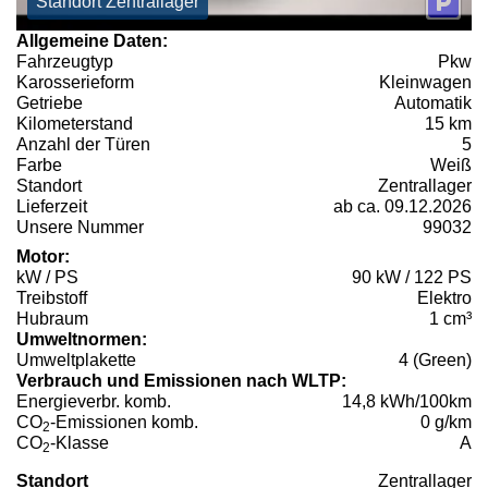
Standort Zentrallager
Allgemeine Daten:
Fahrzeugtyp
Pkw
Karosserieform
Kleinwagen
Getriebe
Automatik
Kilometerstand
15 km
Anzahl der Türen
5
Farbe
Weiß
Standort
Zentrallager
Lieferzeit
ab ca. 09.12.2026
Unsere Nummer
99032
Motor:
kW / PS
90 kW / 122 PS
Treibstoff
Elektro
Hubraum
1 cm³
Umweltnormen:
Umweltplakette
4 (Green)
Verbrauch und Emissionen nach WLTP:
Energieverbr. komb.
14,8 kWh/100km
CO
-Emissionen komb.
0 g/km
2
CO
-Klasse
A
2
Standort
Zentrallager