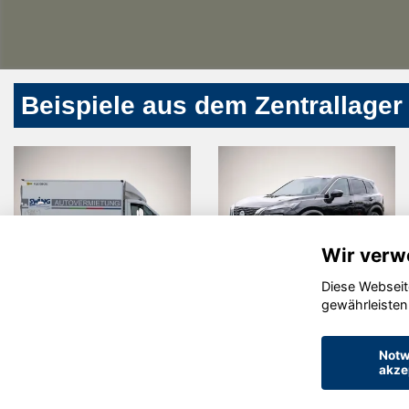
Beispiele aus dem Zentrallager
Wir verw
Diese Webseit
MAN Other
Nissan X-
gewährleisten
Trail
Notw
akze
© konjunkturmotor.de GmbH 2020 - 2026