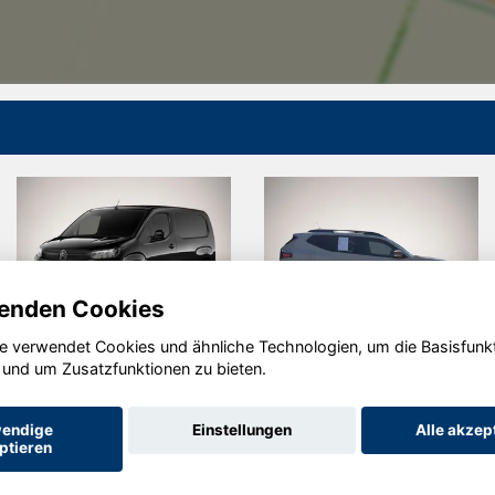
enden Cookies
e verwendet Cookies und ähnliche Technologien, um die Basisfunk
Citroën
Dacia Duster
 und um Zusatzfunktionen zu bieten.
Berlingo
endige
Einstellungen
Alle akzep
ptieren
Startseite
Datenschutz
Impressum
AGB