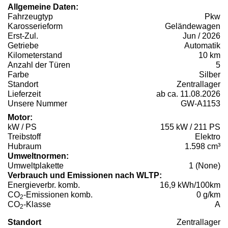
Allgemeine Daten:
Fahrzeugtyp
Pkw
Karosserieform
Geländewagen
Erst-Zul.
Jun / 2026
Getriebe
Automatik
Kilometerstand
10 km
Anzahl der Türen
5
Farbe
Silber
Standort
Zentrallager
Lieferzeit
ab ca. 11.08.2026
Unsere Nummer
GW-A1153
Motor:
kW / PS
155 kW / 211 PS
Treibstoff
Elektro
Hubraum
1.598 cm³
Umweltnormen:
Umweltplakette
1 (None)
Verbrauch und Emissionen nach WLTP:
Energieverbr. komb.
16,9 kWh/100km
CO
-Emissionen komb.
0 g/km
2
CO
-Klasse
A
2
Standort
Zentrallager