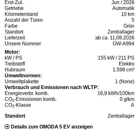
Erst-Zul.
Jun / 2026
Getriebe
Automatik
Kilometerstand
10 km
Anzahl der Türen
5
Farbe
Grün
Standort
Zentrallager
Lieferzeit
ab ca. 11.08.2026
Unsere Nummer
GW-A994
Motor:
kW / PS
155 kW / 211 PS
Treibstoff
Elektro
Hubraum
1.598 cm³
Umweltnormen:
Umweltplakette
1 (None)
Verbrauch und Emissionen nach WLTP:
Energieverbr. komb.
16,9 kWh/100km
CO
-Emissionen komb.
0 g/km
2
CO
-Klasse
A
2
Standort
Zentrallager
Details zum OMODA 5 EV anzeigen