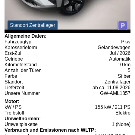
Standort Zentrallager
Allgemeine Daten:
Fahrzeugtyp
Pkw
Karosserieform
Geländewagen
Erst-Zul.
Jul / 2026
Getriebe
Automatik
Kilometerstand
10 km
Anzahl der Türen
5
Farbe
Silber
Standort
Zentrallager
Lieferzeit
ab ca. 11.08.2026
Unsere Nummer
GW-AML1357
Motor:
kW / PS
155 kW / 211 PS
Treibstoff
Elektro
Umweltnormen:
Umweltplakette
1 (None)
Verbrauch und Emissionen nach WLTP: