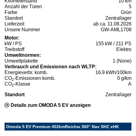
Kilometerstand
10 km
Anzahl der Türen
5
Farbe
Grün
Standort
Zentrallager
Lieferzeit
ab ca. 11.08.2026
Unsere Nummer
GW-AML1708
Motor:
kW / PS
155 kW / 211 PS
Treibstoff
Elektro
Umweltnormen:
Umweltplakette
1 (None)
Verbrauch und Emissionen nach WLTP:
Energieverbr. komb.
16,9 kWh/100km
CO
-Emissionen komb.
0 g/km
2
CO
-Klasse
A
2
Standort
Zentrallager
Details zum OMODA 5 EV anzeigen
Omoda 5 EV Premium 402kmReichw 360° Nav SHZ eHK