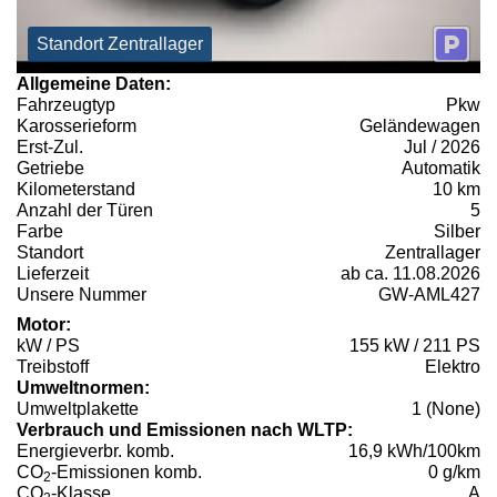
Standort Zentrallager
Allgemeine Daten:
Fahrzeugtyp
Pkw
Karosserieform
Geländewagen
Erst-Zul.
Jul / 2026
Getriebe
Automatik
Kilometerstand
10 km
Anzahl der Türen
5
Farbe
Silber
Standort
Zentrallager
Lieferzeit
ab ca. 11.08.2026
Unsere Nummer
GW-AML427
Motor:
kW / PS
155 kW / 211 PS
Treibstoff
Elektro
Umweltnormen:
Umweltplakette
1 (None)
Verbrauch und Emissionen nach WLTP:
Energieverbr. komb.
16,9 kWh/100km
CO
-Emissionen komb.
0 g/km
2
CO
-Klasse
A