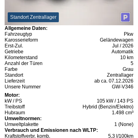
Standort Zentrallager
Allgemeine Daten:
Fahrzeugtyp
Pkw
Karosserieform
Geländewagen
Erst-Zul.
Jul / 2026
Getriebe
Automatik
Kilometerstand
10 km
Anzahl der Türen
5
Farbe
Grau
Standort
Zentrallager
Lieferzeit
ab ca. 07.12.2026
Unsere Nummer
GW-V346
Motor:
kW / PS
105 kW / 143 PS
Treibstoff
Hybrid (Benzin/Elektro)
Hubraum
1.498 cm³
Umweltnormen:
Umweltplakette
1 (None)
Verbrauch und Emissionen nach WLTP:
Kraftstoffverbr. komb.
5,3 l/100km