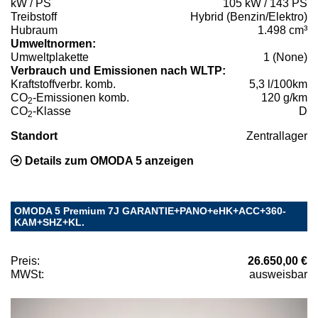
kW / PS
105 kW / 143 PS
Treibstoff
Hybrid (Benzin/Elektro)
Hubraum
1.498 cm³
Umweltnormen:
Umweltplakette
1 (None)
Verbrauch und Emissionen nach WLTP:
Kraftstoffverbr. komb.
5,3 l/100km
CO
-Emissionen komb.
120 g/km
2
CO
-Klasse
D
2
Standort
Zentrallager
Details zum OMODA 5 anzeigen
OMODA 5 Premium 7J GARANTIE+PANO+eHK+ACC+360-
KAM+SHZ+KL.
Preis:
26.650,00 €
MWSt:
ausweisbar