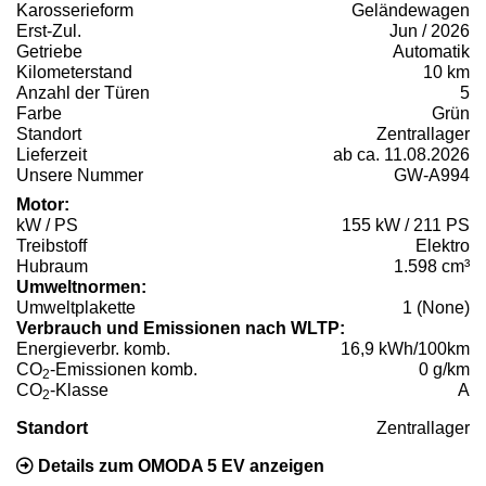
Karosserieform
Geländewagen
Erst-Zul.
Jun / 2026
Getriebe
Automatik
Kilometerstand
10 km
Anzahl der Türen
5
Farbe
Grün
Standort
Zentrallager
Lieferzeit
ab ca. 11.08.2026
Unsere Nummer
GW-A994
Motor:
kW / PS
155 kW / 211 PS
Treibstoff
Elektro
Hubraum
1.598 cm³
Umweltnormen:
Umweltplakette
1 (None)
Verbrauch und Emissionen nach WLTP:
Energieverbr. komb.
16,9 kWh/100km
CO
-Emissionen komb.
0 g/km
2
CO
-Klasse
A
2
Standort
Zentrallager
Details zum OMODA 5 EV anzeigen