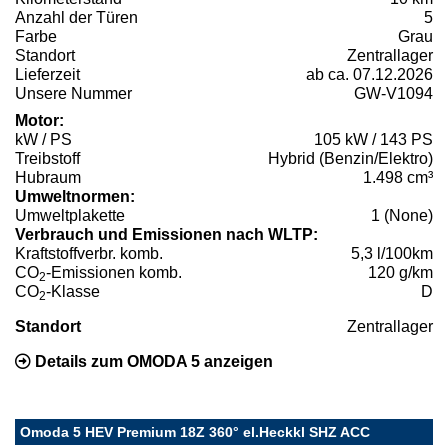
Anzahl der Türen
5
Farbe
Grau
Standort
Zentrallager
Lieferzeit
ab ca. 07.12.2026
Unsere Nummer
GW-V1094
Motor:
kW / PS
105 kW / 143 PS
Treibstoff
Hybrid (Benzin/Elektro)
Hubraum
1.498 cm³
Umweltnormen:
Umweltplakette
1 (None)
Verbrauch und Emissionen nach WLTP:
Kraftstoffverbr. komb.
5,3 l/100km
CO
-Emissionen komb.
120 g/km
2
CO
-Klasse
D
2
Standort
Zentrallager
Details zum OMODA 5 anzeigen
Omoda 5 HEV Premium 18Z 360° el.Heckkl SHZ ACC