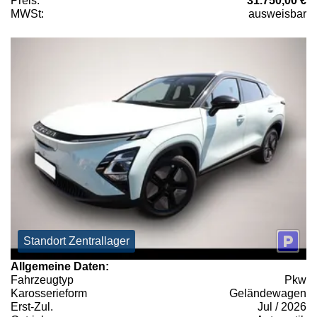
Preis:
31.750,00 €
MWSt:
ausweisbar
Standort Zentrallager
Allgemeine Daten:
Fahrzeugtyp
Pkw
Karosserieform
Geländewagen
Erst-Zul.
Jul / 2026