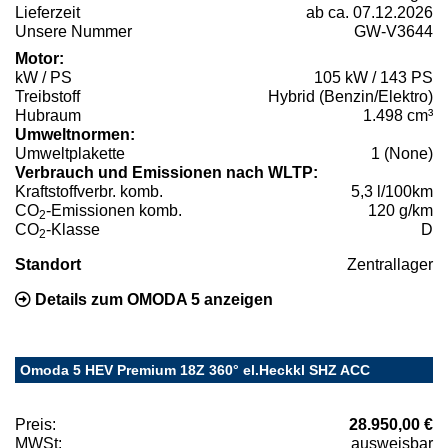
Lieferzeit
ab ca. 07.12.2026
Unsere Nummer
GW-V3644
Motor:
kW / PS
105 kW / 143 PS
Treibstoff
Hybrid (Benzin/Elektro)
Hubraum
1.498 cm³
Umweltnormen:
Umweltplakette
1 (None)
Verbrauch und Emissionen nach WLTP:
Kraftstoffverbr. komb.
5,3 l/100km
CO
-Emissionen komb.
120 g/km
2
CO
-Klasse
D
2
Standort
Zentrallager
Details zum OMODA 5 anzeigen
Omoda 5 HEV Premium 18Z 360° el.Heckkl SHZ ACC
Preis:
28.950,00 €
MWSt:
ausweisbar