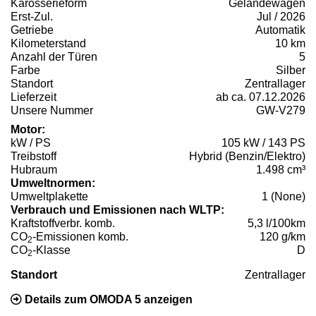
Karosserieform
Geländewagen
Erst-Zul.
Jul / 2026
Getriebe
Automatik
Kilometerstand
10 km
Anzahl der Türen
5
Farbe
Silber
Standort
Zentrallager
Lieferzeit
ab ca. 07.12.2026
Unsere Nummer
GW-V279
Motor:
kW / PS
105 kW / 143 PS
Treibstoff
Hybrid (Benzin/Elektro)
Hubraum
1.498 cm³
Umweltnormen:
Umweltplakette
1 (None)
Verbrauch und Emissionen nach WLTP:
Kraftstoffverbr. komb.
5,3 l/100km
CO
-Emissionen komb.
120 g/km
2
CO
-Klasse
D
2
Standort
Zentrallager
Details zum OMODA 5 anzeigen