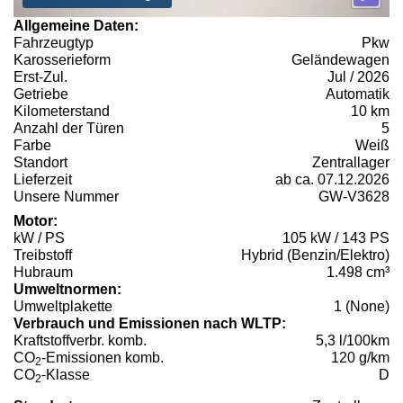
Allgemeine Daten:
Fahrzeugtyp
Pkw
Karosserieform
Geländewagen
Erst-Zul.
Jul / 2026
Getriebe
Automatik
Kilometerstand
10 km
Anzahl der Türen
5
Farbe
Weiß
Standort
Zentrallager
Lieferzeit
ab ca. 07.12.2026
Unsere Nummer
GW-V3628
Motor:
kW / PS
105 kW / 143 PS
Treibstoff
Hybrid (Benzin/Elektro)
Hubraum
1.498 cm³
Umweltnormen:
Umweltplakette
1 (None)
Verbrauch und Emissionen nach WLTP:
Kraftstoffverbr. komb.
5,3 l/100km
CO
-Emissionen komb.
120 g/km
2
CO
-Klasse
D
2