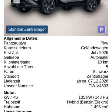
Standort Zentrallager
Allgemeine Daten:
Fahrzeugtyp
Pkw
Karosserieform
Geländewagen
Erst-Zul.
Jul / 2026
Getriebe
Automatik
Kilometerstand
10 km
Anzahl der Türen
5
Farbe
Schwarz
Standort
Zentrallager
Lieferzeit
ab ca. 07.12.2026
Unsere Nummer
GW-V4303
Motor:
kW / PS
105 kW / 143 PS
Treibstoff
Hybrid (Benzin/Elektro)
Hubraum
1.498 cm³
Umweltnormen: