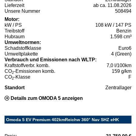
Lieferzeit
ab ca. 11.08.2026
Unsere Nummer
508494
Motor:
kW / PS
108 kW / 147 PS
Treibstoff
Benzin
Hubraum
1.598 cm³
Umweltnormen:
Schadstoffklasse
Euro6
Umweltplakette
4 (Green)
Verbrauch und Emissionen nach WLTP:
Kraftstoffverbr. komb.
7,0 l/100km
CO
-Emissionen komb.
159 g/km
2
CO
-Klasse
F
2
Standort
Zentrallager
Details zum OMODA 5 anzeigen
Omoda 5 EV Premium 402kmReichw 360° Nav SHZ eHK