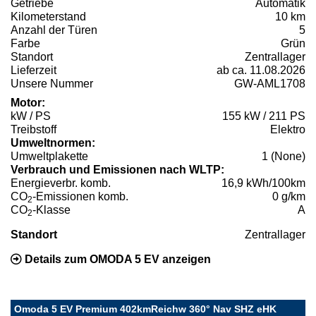
Getriebe
Automatik
Kilometerstand
10 km
Anzahl der Türen
5
Farbe
Grün
Standort
Zentrallager
Lieferzeit
ab ca. 11.08.2026
Unsere Nummer
GW-AML1708
Motor:
kW / PS
155 kW / 211 PS
Treibstoff
Elektro
Umweltnormen:
Umweltplakette
1 (None)
Verbrauch und Emissionen nach WLTP:
Energieverbr. komb.
16,9 kWh/100km
CO
-Emissionen komb.
0 g/km
2
CO
-Klasse
A
2
Standort
Zentrallager
Details zum OMODA 5 EV anzeigen
Omoda 5 EV Premium 402kmReichw 360° Nav SHZ eHK