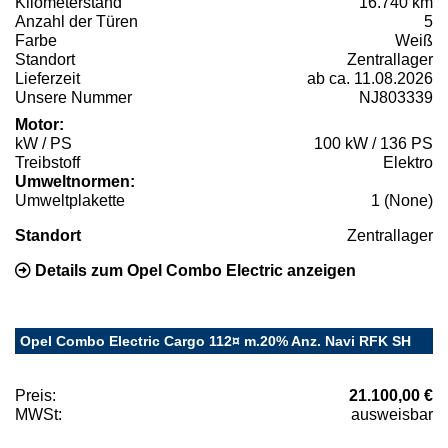
Kilometerstand
16.740 km
Anzahl der Türen
5
Farbe
Weiß
Standort
Zentrallager
Lieferzeit
ab ca. 11.08.2026
Unsere Nummer
NJ803339
Motor:
kW / PS
100 kW / 136 PS
Treibstoff
Elektro
Umweltnormen:
Umweltplakette
1 (None)
Standort
Zentrallager
Details zum Opel Combo Electric anzeigen
Opel Combo Electric Cargo 112¤ m.20% Anz. Navi RFK SH
Preis:
21.100,00 €
MWSt:
ausweisbar