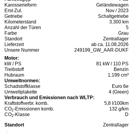
Karosserieform
Geländewagen
Erst-Zul.
Nov / 2023
Getriebe
Schaltgetriebe
Kilometerstand
3.300 km
Anzahl der Türen
5
Farbe
Grau
Standort
Zentrallager
Lieferzeit
ab ca. 11.08.2026
Unsere Nummer
249199_GW_AAR-DUKF
Motor:
kW / PS
81 kW / 110 PS
Treibstoff
Benzin
Hubraum
1.199 cm³
Umweltnormen:
Schadstoffklasse
Euro 6e
Umweltplakette
4 (Green)
Verbrauch und Emissionen nach WLTP:
Kraftstoffverbr. komb.
5,8 l/100km
CO
-Emissionen komb.
132 g/km
2
CO
-Klasse
D
2
Standort
Zentrallager