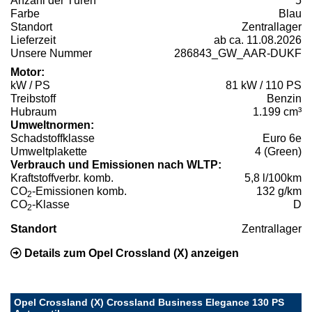
Anzahl der Türen
5
Farbe
Blau
Standort
Zentrallager
Lieferzeit
ab ca. 11.08.2026
Unsere Nummer
286843_GW_AAR-DUKF
Motor:
kW / PS
81 kW / 110 PS
Treibstoff
Benzin
Hubraum
1.199 cm³
Umweltnormen:
Schadstoffklasse
Euro 6e
Umweltplakette
4 (Green)
Verbrauch und Emissionen nach WLTP:
Kraftstoffverbr. komb.
5,8 l/100km
CO
-Emissionen komb.
132 g/km
2
CO
-Klasse
D
2
Standort
Zentrallager
Details zum Opel Crossland (X) anzeigen
Opel Crossland (X) Crossland Business Elegance 130 PS