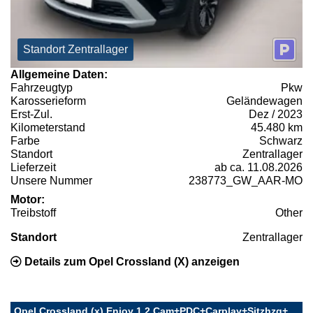
Standort Zentrallager
Allgemeine Daten:
Fahrzeugtyp
Pkw
Karosserieform
Geländewagen
Erst-Zul.
Dez / 2023
Kilometerstand
45.480 km
Farbe
Schwarz
Standort
Zentrallager
Lieferzeit
ab ca. 11.08.2026
Unsere Nummer
238773_GW_AAR-MO
Motor:
Treibstoff
Other
Standort
Zentrallager
Details zum Opel Crossland (X) anzeigen
Opel Crossland (x) Enjoy 1.2 Cam+PDC+Carplay+Sitzhzg+