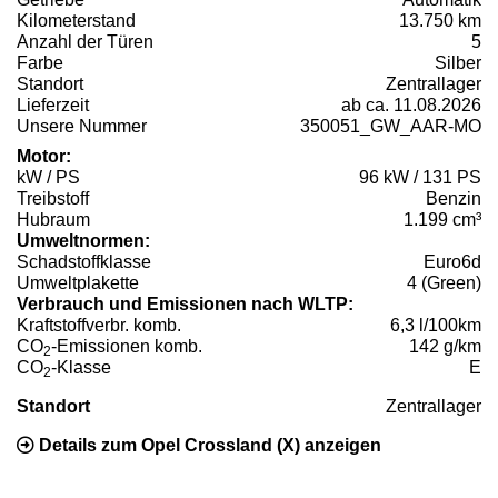
Kilometerstand
13.750 km
Anzahl der Türen
5
Farbe
Silber
Standort
Zentrallager
Lieferzeit
ab ca. 11.08.2026
Unsere Nummer
350051_GW_AAR-MO
Motor:
kW / PS
96 kW / 131 PS
Treibstoff
Benzin
Hubraum
1.199 cm³
Umweltnormen:
Schadstoffklasse
Euro6d
Umweltplakette
4 (Green)
Verbrauch und Emissionen nach WLTP:
Kraftstoffverbr. komb.
6,3 l/100km
CO
-Emissionen komb.
142 g/km
2
CO
-Klasse
E
2
Standort
Zentrallager
Details zum Opel Crossland (X) anzeigen