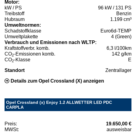
Motor:
kW / PS
96 kW / 131 PS
Treibstoff
Benzin
Hubraum
1.199 cm³
Umweltnormen:
Schadstoffklasse
Euro6d-TEMP
Umweltplakette
4 (Green)
Verbrauch und Emissionen nach WLTP:
Kraftstoffverbr. komb.
6,3 l/100km
CO
-Emissionen komb.
142 g/km
2
CO
-Klasse
E
2
Standort
Zentrallager
Details zum Opel Crossland (X) anzeigen
Opel Crossland (x) Enjoy 1.2 ALLWETTER LED PDC
CARPLA
Preis:
19.650,00 €
MWSt:
ausweisbar