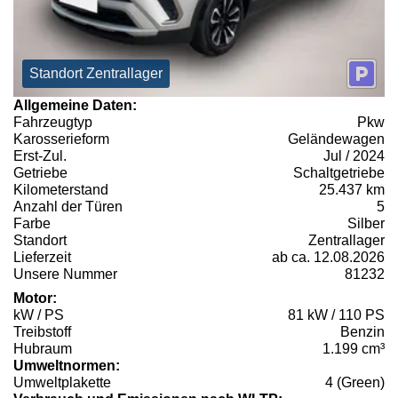
Standort Zentrallager
Allgemeine Daten:
Fahrzeugtyp
Pkw
Karosserieform
Geländewagen
Erst-Zul.
Jul / 2024
Getriebe
Schaltgetriebe
Kilometerstand
25.437 km
Anzahl der Türen
5
Farbe
Silber
Standort
Zentrallager
Lieferzeit
ab ca. 12.08.2026
Unsere Nummer
81232
Motor:
kW / PS
81 kW / 110 PS
Treibstoff
Benzin
Hubraum
1.199 cm³
Umweltnormen:
Umweltplakette
4 (Green)