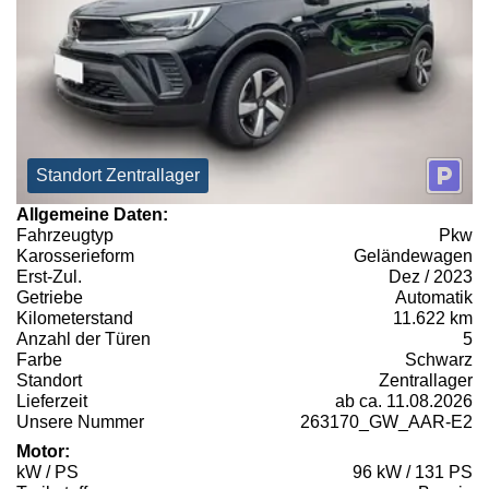
Standort Zentrallager
Allgemeine Daten:
Fahrzeugtyp
Pkw
Karosserieform
Geländewagen
Erst-Zul.
Dez / 2023
Getriebe
Automatik
Kilometerstand
11.622 km
Anzahl der Türen
5
Farbe
Schwarz
Standort
Zentrallager
Lieferzeit
ab ca. 11.08.2026
Unsere Nummer
263170_GW_AAR-E2
Motor:
kW / PS
96 kW / 131 PS