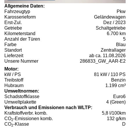
Allgemeine Daten:
Fahrzeugtyp
Pkw
Karosserieform
Geländewagen
Erst-Zul.
Dez / 2023
Getriebe
Schaltgetriebe
Kilometerstand
6.700 km
Anzahl der Türen
5
Farbe
Blau
Standort
Zentrallager
Lieferzeit
ab ca. 11.08.2026
Unsere Nummer
286833_GW_AAR-E2
Motor:
kW / PS
81 kW / 110 PS
Treibstoff
Benzin
Hubraum
1.199 cm³
Umweltnormen:
Schadstoffklasse
Euro6
Umweltplakette
4 (Green)
Verbrauch und Emissionen nach WLTP:
Kraftstoffverbr. komb.
5,8 l/100km
CO
-Emissionen komb.
132 g/km
2
CO
-Klasse
D
2