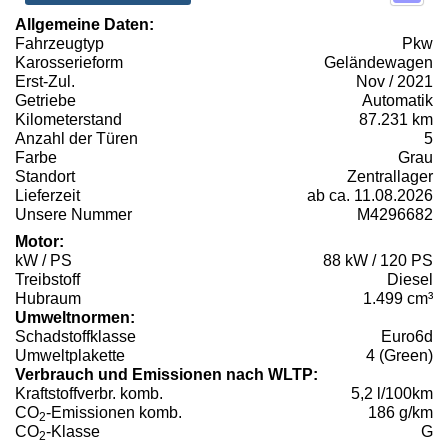
Allgemeine Daten:
Fahrzeugtyp
Pkw
Karosserieform
Geländewagen
Erst-Zul.
Nov / 2021
Getriebe
Automatik
Kilometerstand
87.231 km
Anzahl der Türen
5
Farbe
Grau
Standort
Zentrallager
Lieferzeit
ab ca. 11.08.2026
Unsere Nummer
M4296682
Motor:
kW / PS
88 kW / 120 PS
Treibstoff
Diesel
Hubraum
1.499 cm³
Umweltnormen:
Schadstoffklasse
Euro6d
Umweltplakette
4 (Green)
Verbrauch und Emissionen nach WLTP:
Kraftstoffverbr. komb.
5,2 l/100km
CO
-Emissionen komb.
186 g/km
2
CO
-Klasse
G
2