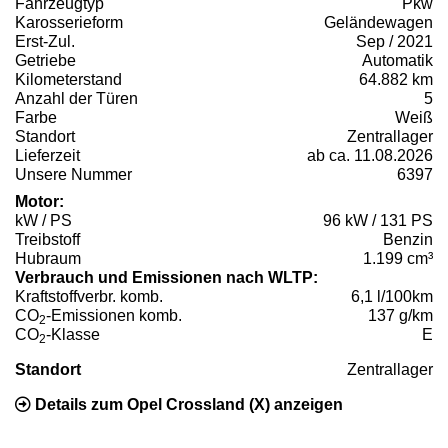
Fahrzeugtyp
Pkw
Karosserieform
Geländewagen
Erst-Zul.
Sep / 2021
Getriebe
Automatik
Kilometerstand
64.882 km
Anzahl der Türen
5
Farbe
Weiß
Standort
Zentrallager
Lieferzeit
ab ca. 11.08.2026
Unsere Nummer
6397
Motor:
kW / PS
96 kW / 131 PS
Treibstoff
Benzin
Hubraum
1.199 cm³
Verbrauch und Emissionen nach WLTP:
Kraftstoffverbr. komb.
6,1 l/100km
CO
-Emissionen komb.
137 g/km
2
CO
-Klasse
E
2
Standort
Zentrallager
Details zum Opel Crossland (X) anzeigen