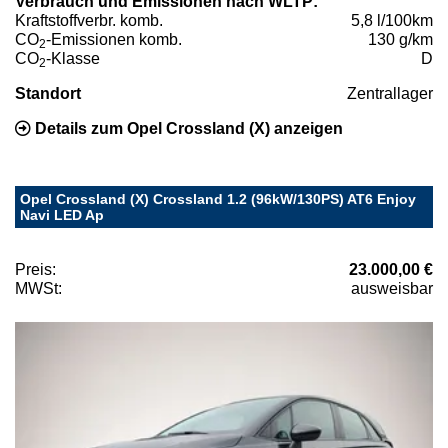
Verbrauch und Emissionen nach WLTP:
Kraftstoffverbr. komb.
5,8 l/100km
CO
-Emissionen komb.
130 g/km
2
CO
-Klasse
D
2
Standort
Zentrallager
Details zum Opel Crossland (X) anzeigen
Opel Crossland (X) Crossland 1.2 (96kW/130PS) AT6 Enjoy
Navi LED Ap
Preis:
23.000,00 €
MWSt:
ausweisbar