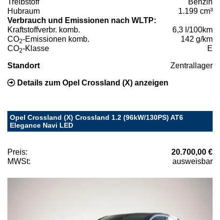
Treibstoff
Benzin
Hubraum
1.199 cm³
Verbrauch und Emissionen nach WLTP:
Kraftstoffverbr. komb.
6,3 l/100km
CO
-Emissionen komb.
142 g/km
2
CO
-Klasse
E
2
Standort
Zentrallager
Details zum Opel Crossland (X) anzeigen
Opel Crossland (X) Crossland 1.2 (96kW/130PS) AT6
Elegance Navi LED
Preis:
20.700,00 €
MWSt:
ausweisbar