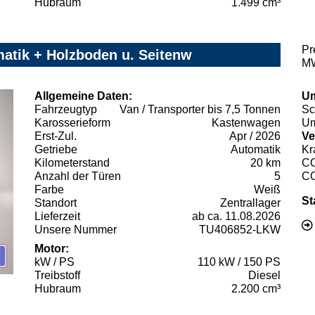
Hubraum
1.499 cm³
Pr
atik + Holzboden u. Seitenw
MW
Allgemeine Daten:
Um
Fahrzeugtyp
Van / Transporter bis 7,5 Tonnen
Sc
Karosserieform
Kastenwagen
Um
Erst-Zul.
Apr / 2026
Ve
Getriebe
Automatik
Kr
Kilometerstand
20 km
C
Anzahl der Türen
5
C
Farbe
Weiß
St
Standort
Zentrallager
Lieferzeit
ab ca. 11.08.2026
Unsere Nummer
TU406852-LKW
Motor:
kW / PS
110 kW / 150 PS
Treibstoff
Diesel
Hubraum
2.200 cm³