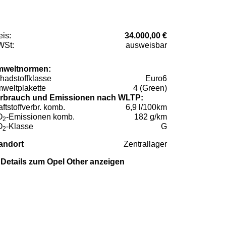
eis:
34.000,00 €
St:
ausweisbar
weltnormen:
hadstoffklasse
Euro6
weltplakette
4 (Green)
rbrauch und Emissionen nach WLTP:
aftstoffverbr. komb.
6,9 l/100km
O
-Emissionen komb.
182 g/km
2
O
-Klasse
G
2
andort
Zentrallager
Details zum Opel Other anzeigen