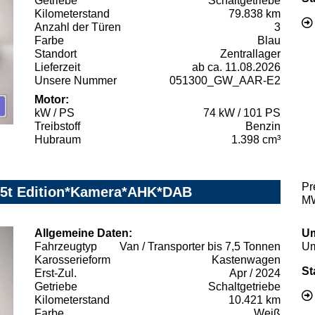
Getriebe
Schaltgetriebe
Kilometerstand
79.838 km
Anzahl der Türen
3
Farbe
Blau
Standort
Zentrallager
Lieferzeit
ab ca. 11.08.2026
Unsere Nummer
051300_GW_AAR-E2
Motor:
kW / PS
74 kW / 101 PS
Treibstoff
Benzin
Hubraum
1.398 cm³
Pr
,5t Edition*Kamera*AHK*DAB
MW
Allgemeine Daten:
Um
Fahrzeugtyp
Van / Transporter bis 7,5 Tonnen
Um
Karosserieform
Kastenwagen
St
Erst-Zul.
Apr / 2024
Getriebe
Schaltgetriebe
Kilometerstand
10.421 km
Farbe
Weiß