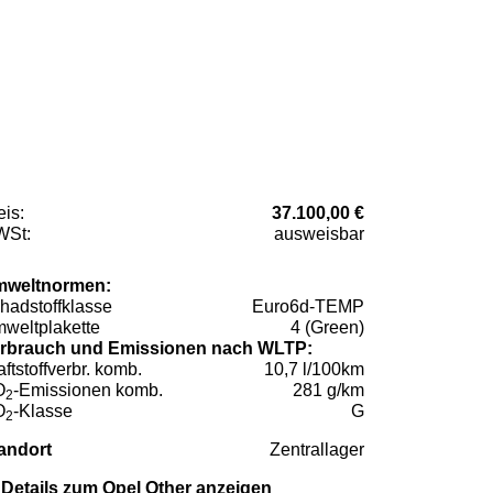
eis:
37.100,00 €
St:
ausweisbar
weltnormen:
hadstoffklasse
Euro6d-TEMP
weltplakette
4 (Green)
rbrauch und Emissionen nach WLTP:
aftstoffverbr. komb.
10,7 l/100km
O
-Emissionen komb.
281 g/km
2
O
-Klasse
G
2
andort
Zentrallager
Details zum Opel Other anzeigen