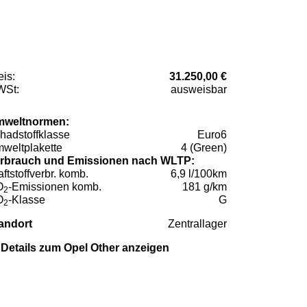
eis:
31.250,00 €
St:
ausweisbar
weltnormen:
hadstoffklasse
Euro6
weltplakette
4 (Green)
rbrauch und Emissionen nach WLTP:
aftstoffverbr. komb.
6,9 l/100km
O
-Emissionen komb.
181 g/km
2
O
-Klasse
G
2
andort
Zentrallager
Details zum Opel Other anzeigen