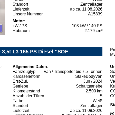
Standort
Zentrallager
Lieferzeit
ab ca. 11.08.2026
Unsere Nummer
A15839
Motor:
kW / PS
103 kW / 140 PS
Hubraum
2.179 cm³
Pr
3,5t L3 165 PS Diesel ''SOF
MW
Allgemeine Daten:
Um
Fahrzeugtyp
Van / Transporter bis 7,5 Tonnen
Sc
Karosserieform
StakeBodyVan
Um
Erst-Zul.
Jun / 2024
Ve
Getriebe
Schaltgetriebe
Kr
Kilometerstand
2.500 km
C
Anzahl der Türen
5
C
Farbe
Weiß
St
Standort
Zentrallager
Lieferzeit
ab ca. 11.08.2026