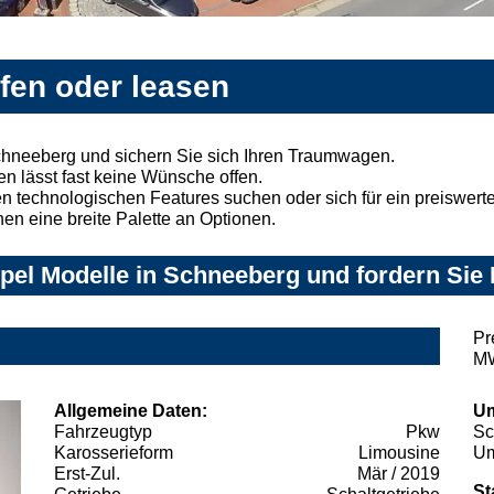
fen oder leasen
chneeberg und sichern Sie sich Ihren Traumwagen.
n lässt fast keine Wünsche offen.
 technologischen Features suchen oder sich für ein preiswertes
nen eine breite Palette an Optionen.
el Modelle in Schneeberg und fordern Sie 
Pr
MW
Allgemeine Daten:
Um
Fahrzeugtyp
Pkw
Sc
Karosserieform
Limousine
Um
Erst-Zul.
Mär / 2019
St