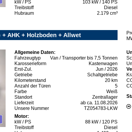
kW / PS
103 kW / 140 PS
Treibstoff
Diesel
Hubraum
2.179 cm³
Pr
 + AHK + Holzboden + Allwet
MW
Allgemeine Daten:
Um
Fahrzeugtyp
Van / Transporter bis 7,5 Tonnen
Sc
Karosserieform
Kastenwagen
Um
Erst-Zul.
Jun / 2026
Ve
Getriebe
Schaltgetriebe
Kr
Kilometerstand
20 km
C
Anzahl der Türen
5
C
Farbe
Weiß
St
Standort
Zentrallager
Lieferzeit
ab ca. 11.08.2026
Unsere Nummer
TZ054783-LKW
Motor:
kW / PS
88 kW / 120 PS
Treibstoff
Diesel