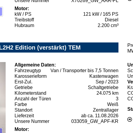
Unsere Nummer
X70269_GW_AAR-FL
Motor:
kW / PS
121 kW / 165 PS
Treibstoff
Diesel
Hubraum
2.200 cm³
Pr
2H2 Edition (verstärkt) TEM
MW
Allgemeine Daten:
Um
Fahrzeugtyp
Van / Transporter bis 7,5 Tonnen
Sc
Karosserieform
Kastenwagen
Um
Erst-Zul.
Sep / 2023
Ve
Getriebe
Schaltgetriebe
Kr
Kilometerstand
24.075 km
C
Anzahl der Türen
3
C
Farbe
Weiß
St
Standort
Zentrallager
Lieferzeit
ab ca. 11.08.2026
Unsere Nummer
033059_GW_APF-KR
Motor: