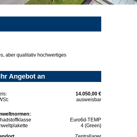
, aber qualitativ hochwertiges
Ihr Angebot an
eis:
14.050,00 €
St:
ausweisbar
weltnormen:
hadstoffklasse
Euro6d-TEMP
weltplakette
4 (Green)
andort
Zentrallager