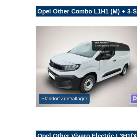
Opel Other Combo L1H1 (M) + 3-Si
Standort Zentrallager
Opel Other Vivaro Electric L3H1(