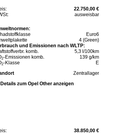
eis:
22.750,00 €
St:
ausweisbar
weltnormen:
hadstoffklasse
Euro6
weltplakette
4 (Green)
rbrauch und Emissionen nach WLTP:
aftstoffverbr. komb.
5,3 l/100km
O
-Emissionen komb.
139 g/km
2
O
-Klasse
E
2
andort
Zentrallager
Details zum Opel Other anzeigen
eis:
38.850,00 €