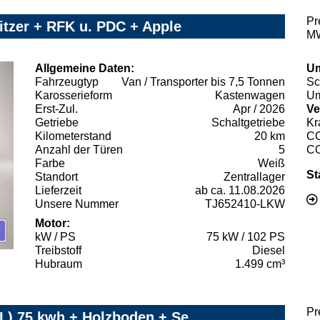
Pr
tzer + RFK u. PDC + Apple
MW
Allgemeine Daten:
Um
Fahrzeugtyp
Van / Transporter bis 7,5 Tonnen
Sc
Karosserieform
Kastenwagen
Um
Erst-Zul.
Apr / 2026
Ve
Getriebe
Schaltgetriebe
Kr
Kilometerstand
20 km
C
Anzahl der Türen
5
C
Farbe
Weiß
St
Standort
Zentrallager
Lieferzeit
ab ca. 11.08.2026
Unsere Nummer
TJ652410-LKW
Motor:
kW / PS
75 kW / 102 PS
Treibstoff
Diesel
Hubraum
1.499 cm³
Pr
XL) 75 kwh + Holzboden + Se