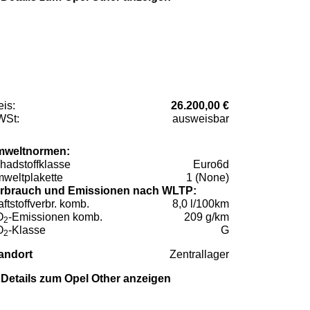
eis:
26.200,00 €
St:
ausweisbar
weltnormen:
hadstoffklasse
Euro6d
weltplakette
1 (None)
rbrauch und Emissionen nach WLTP:
aftstoffverbr. komb.
8,0 l/100km
O
-Emissionen komb.
209 g/km
2
O
-Klasse
G
2
andort
Zentrallager
Details zum Opel Other anzeigen