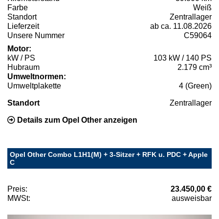
Farbe
Weiß
Standort
Zentrallager
Lieferzeit
ab ca. 11.08.2026
Unsere Nummer
C59064
Motor:
kW / PS
103 kW / 140 PS
Hubraum
2.179 cm³
Umweltnormen:
Umweltplakette
4 (Green)
Standort
Zentrallager
Details zum Opel Other anzeigen
Opel Other Combo L1H1(M) + 3-Sitzer + RFK u. PDC + Apple
C
Preis:
23.450,00 €
MWSt:
ausweisbar