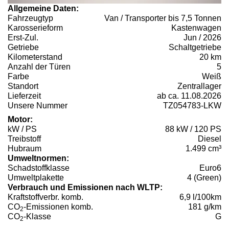
Allgemeine Daten:
Fahrzeugtyp
Van / Transporter bis 7,5 Tonnen
Karosserieform
Kastenwagen
Erst-Zul.
Jun / 2026
Getriebe
Schaltgetriebe
Kilometerstand
20 km
Anzahl der Türen
5
Farbe
Weiß
Standort
Zentrallager
Lieferzeit
ab ca. 11.08.2026
Unsere Nummer
TZ054783-LKW
Motor:
kW / PS
88 kW / 120 PS
Treibstoff
Diesel
Hubraum
1.499 cm³
Umweltnormen:
Schadstoffklasse
Euro6
Umweltplakette
4 (Green)
Verbrauch und Emissionen nach WLTP:
Kraftstoffverbr. komb.
6,9 l/100km
CO
-Emissionen komb.
181 g/km
2
CO
-Klasse
G
2