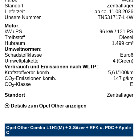
Standort
Zentrallager
Lieferzeit
ab ca. 11.08.2026
Unsere Nummer
TN531717-LKW
Motor:
kW / PS
96 kW / 131 PS
Treibstoff
Diesel
Hubraum
1.499 cm³
Umweltnormen:
Schadstoffklasse
Euro6
Umweltplakette
4 (Green)
Verbrauch und Emissionen nach WLTP:
Kraftstoffverbr. komb.
5,6 l/100km
CO
-Emissionen komb.
147 g/km
2
CO
-Klasse
E
2
Standort
Zentrallager
Details zum Opel Other anzeigen
Opel Other Combo L1H1(M) + 3-Sitzer + RFK u. PDC + Apple
C