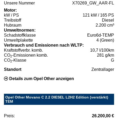
Unsere Nummer
X70269_GW_AAR-FL
Motor:
kW / PS
121 kW / 165 PS
Treibstoff
Diesel
Hubraum
2.200 cm³
Umweltnormen:
Schadstoffklasse
Euro6d-TEMP
Umweltplakette
4 (Green)
Verbrauch und Emissionen nach WLTP:
Kraftstoffverbr. komb.
10,7 l/100km
CO
-Emissionen komb.
281 g/km
2
CO
-Klasse
G
2
Standort
Zentrallager
Details zum Opel Other anzeigen
Opel Other Movano C 2.2 DIESEL L2H2 Edition (verstärkt)
TEM
Preis:
26.200,00 €