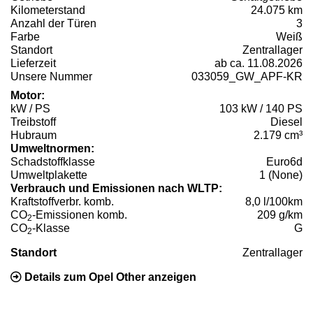
Kilometerstand
24.075 km
Anzahl der Türen
3
Farbe
Weiß
Standort
Zentrallager
Lieferzeit
ab ca. 11.08.2026
Unsere Nummer
033059_GW_APF-KR
Motor:
kW / PS
103 kW / 140 PS
Treibstoff
Diesel
Hubraum
2.179 cm³
Umweltnormen:
Schadstoffklasse
Euro6d
Umweltplakette
1 (None)
Verbrauch und Emissionen nach WLTP:
Kraftstoffverbr. komb.
8,0 l/100km
CO
-Emissionen komb.
209 g/km
2
CO
-Klasse
G
2
Standort
Zentrallager
Details zum Opel Other anzeigen