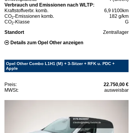
Verbrauch und Emissionen nach WLTP:
Kraftstoffverbr. komb.
6,9 l/100km
CO
-Emissionen komb.
182 g/km
2
CO
-Klasse
G
2
Standort
Zentrallager
Details zum Opel Other anzeigen
Opel Other Combo L1H1 (M) + 3-Sitzer + RFK u. PDC +
Apple
Preis:
22.750,00 €
MWSt:
ausweisbar