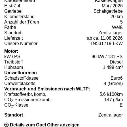
Karosserieform
Kastenwagen
Erst-Zul.
Mai / 2026
Getriebe
Schaltgetriebe
Kilometerstand
20 km
Anzahl der Türen
5
Farbe
Weiß
Standort
Zentrallager
Lieferzeit
ab ca. 11.08.2026
Unsere Nummer
TN531719-LKW
Motor:
kW / PS
96 kW / 131 PS
Treibstoff
Diesel
Hubraum
1.499 cm³
Umweltnormen:
Schadstoffklasse
Euro6
Umweltplakette
4 (Green)
Verbrauch und Emissionen nach WLTP:
Kraftstoffverbr. komb.
5,6 l/100km
CO
-Emissionen komb.
147 g/km
2
CO
-Klasse
E
2
Standort
Zentrallager
Details zum Opel Other anzeigen