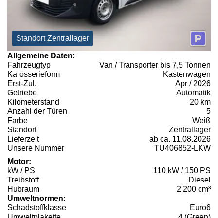
Standort Zentrallager
Allgemeine Daten:
Fahrzeugtyp
Van / Transporter bis 7,5 Tonnen
Karosserieform
Kastenwagen
Erst-Zul.
Apr / 2026
Getriebe
Automatik
Kilometerstand
20 km
Anzahl der Türen
5
Farbe
Weiß
Standort
Zentrallager
Lieferzeit
ab ca. 11.08.2026
Unsere Nummer
TU406852-LKW
Motor:
kW / PS
110 kW / 150 PS
Treibstoff
Diesel
Hubraum
2.200 cm³
Umweltnormen:
Schadstoffklasse
Euro6
Umweltplakette
4 (Green)