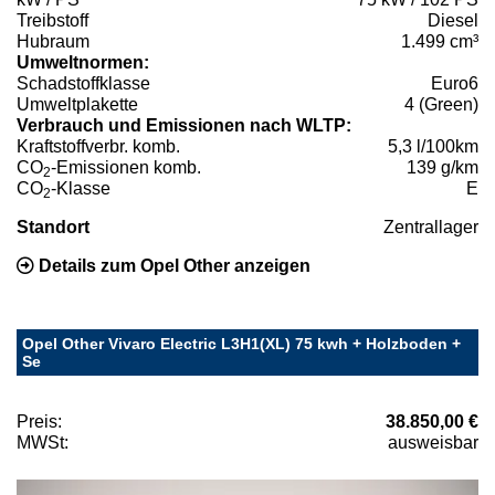
Treibstoff
Diesel
Hubraum
1.499 cm³
Umweltnormen:
Schadstoffklasse
Euro6
Umweltplakette
4 (Green)
Verbrauch und Emissionen nach WLTP:
Kraftstoffverbr. komb.
5,3 l/100km
CO
-Emissionen komb.
139 g/km
2
CO
-Klasse
E
2
Standort
Zentrallager
Details zum Opel Other anzeigen
Opel Other Vivaro Electric L3H1(XL) 75 kwh + Holzboden +
Se
Preis:
38.850,00 €
MWSt:
ausweisbar