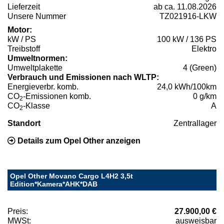
Lieferzeit
ab ca. 11.08.2026
Unsere Nummer
TZ021916-LKW
Motor:
kW / PS
100 kW / 136 PS
Treibstoff
Elektro
Umweltnormen:
Umweltplakette
4 (Green)
Verbrauch und Emissionen nach WLTP:
Energieverbr. komb.
24,0 kWh/100km
CO
-Emissionen komb.
0 g/km
2
CO
-Klasse
A
2
Standort
Zentrallager
Details zum Opel Other anzeigen
Opel Other Movano Cargo L4H2 3,5t
Edition*Kamera*AHK*DAB
Preis:
27.900,00 €
MWSt:
ausweisbar