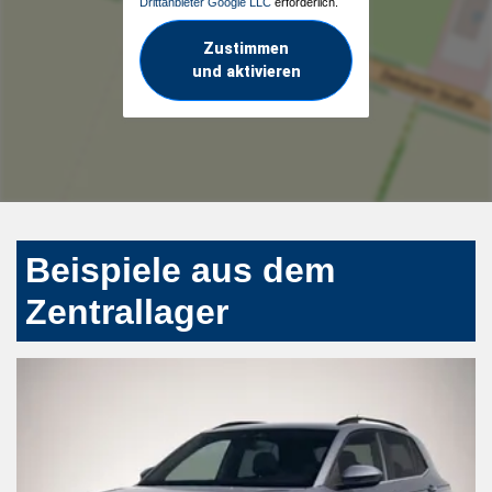
Drittanbieter Google LLC
erforderlich.
Zustimmen
und aktivieren
Beispiele aus dem
Zentrallager