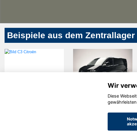
Beispiele aus dem Zentrallager
Wir verw
Diese Webseit
Citroën C3
Volkswagen
gewährleisten
T7
Transporter
Notw
akze
© konjunkturmotor.de GmbH 2020 - 2026