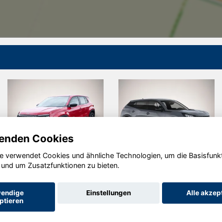
enden Cookies
e verwendet Cookies und ähnliche Technologien, um die Basisfunk
Jeep
Peugeot
 und um Zusatzfunktionen zu bieten.
Avenger
2008
endige
Einstellungen
Alle akzep
ptieren
Startseite
Datenschutz
Impressum
AGB