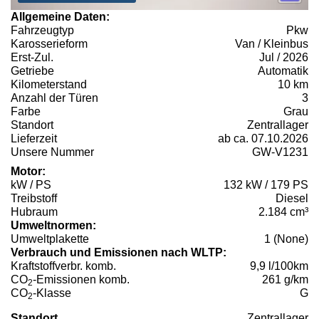
Allgemeine Daten:
Fahrzeugtyp
Pkw
Karosserieform
Van / Kleinbus
Erst-Zul.
Jul / 2026
Getriebe
Automatik
Kilometerstand
10 km
Anzahl der Türen
3
Farbe
Grau
Standort
Zentrallager
Lieferzeit
ab ca. 07.10.2026
Unsere Nummer
GW-V1231
Motor:
kW / PS
132 kW / 179 PS
Treibstoff
Diesel
Hubraum
2.184 cm³
Umweltnormen:
Umweltplakette
1 (None)
Verbrauch und Emissionen nach WLTP:
Kraftstoffverbr. komb.
9,9 l/100km
CO
-Emissionen komb.
261 g/km
2
CO
-Klasse
G
2
Standort
Zentrallager