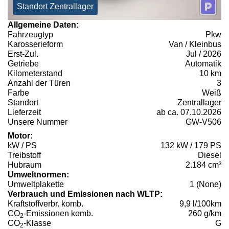
Standort Zentrallager
Allgemeine Daten:
Fahrzeugtyp
Pkw
Karosserieform
Van / Kleinbus
Erst-Zul.
Jul / 2026
Getriebe
Automatik
Kilometerstand
10 km
Anzahl der Türen
3
Farbe
Weiß
Standort
Zentrallager
Lieferzeit
ab ca. 07.10.2026
Unsere Nummer
GW-V506
Motor:
kW / PS
132 kW / 179 PS
Treibstoff
Diesel
Hubraum
2.184 cm³
Umweltnormen:
Umweltplakette
1 (None)
Verbrauch und Emissionen nach WLTP:
Kraftstoffverbr. komb.
9,9 l/100km
CO
-Emissionen komb.
260 g/km
2
CO
-Klasse
G
2