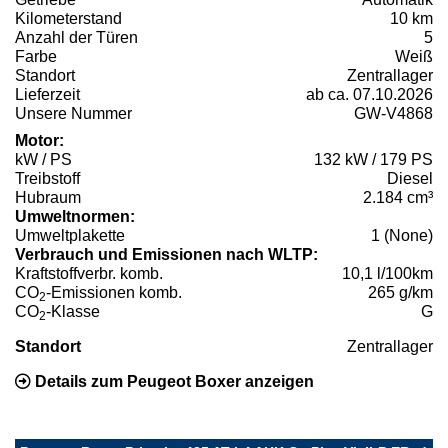
Kilometerstand
10 km
Anzahl der Türen
5
Farbe
Weiß
Standort
Zentrallager
Lieferzeit
ab ca. 07.10.2026
Unsere Nummer
GW-V4868
Motor:
kW / PS
132 kW / 179 PS
Treibstoff
Diesel
Hubraum
2.184 cm³
Umweltnormen:
Umweltplakette
1 (None)
Verbrauch und Emissionen nach WLTP:
Kraftstoffverbr. komb.
10,1 l/100km
CO
-Emissionen komb.
265 g/km
2
CO
-Klasse
G
2
Standort
Zentrallager
Details zum Peugeot Boxer anzeigen