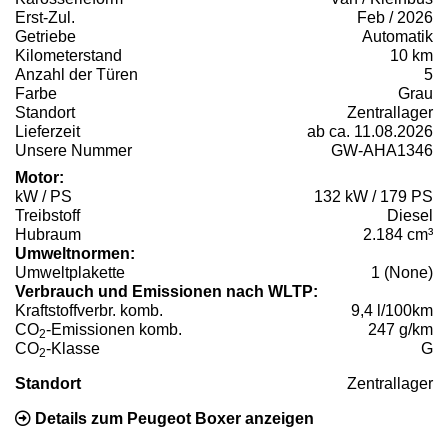
Erst-Zul.
Feb / 2026
Getriebe
Automatik
Kilometerstand
10 km
Anzahl der Türen
5
Farbe
Grau
Standort
Zentrallager
Lieferzeit
ab ca. 11.08.2026
Unsere Nummer
GW-AHA1346
Motor:
kW / PS
132 kW / 179 PS
Treibstoff
Diesel
Hubraum
2.184 cm³
Umweltnormen:
Umweltplakette
1 (None)
Verbrauch und Emissionen nach WLTP:
Kraftstoffverbr. komb.
9,4 l/100km
CO
-Emissionen komb.
247 g/km
2
CO
-Klasse
G
2
Standort
Zentrallager
Details zum Peugeot Boxer anzeigen