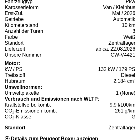
Fahrzeugtyp
Pkw
Karosserieform
Van / Kleinbus
Erst-Zul.
Mai / 2026
Getriebe
Automatik
Kilometerstand
10 km
Anzahl der Türen
3
Farbe
Weiß
Standort
Zentrallager
Lieferzeit
ab ca. 22.08.2026
Unsere Nummer
GW-V4421
Motor:
kW / PS
132 kW / 179 PS
Treibstoff
Diesel
Hubraum
2.184 cm³
Umweltnormen:
Umweltplakette
1 (None)
Verbrauch und Emissionen nach WLTP:
Kraftstoffverbr. komb.
9,9 l/100km
CO
-Emissionen komb.
261 g/km
2
CO
-Klasse
G
2
Standort
Zentrallager
Details zum Peugeot Boxer anzeigen