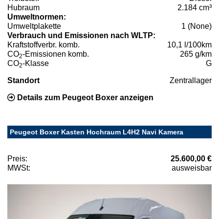
Hubraum
2.184 cm³
Umweltnormen:
Umweltplakette
1 (None)
Verbrauch und Emissionen nach WLTP:
Kraftstoffverbr. komb.
10,1 l/100km
CO
-Emissionen komb.
265 g/km
2
CO
-Klasse
G
2
Standort
Zentrallager
Details zum Peugeot Boxer anzeigen
Peugeot Boxer Kasten Hochraum L4H2 Navi Kamera
Preis:
25.600,00 €
MWSt:
ausweisbar