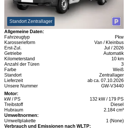
Standort Zentrallager
Allgemeine Daten:
Fahrzeugtyp
Pkw
Karosserieform
Van / Kleinbus
Erst-Zul.
Jul / 2026
Getriebe
Automatik
Kilometerstand
10 km
Anzahl der Türen
3
Farbe
Weiß
Standort
Zentrallager
Lieferzeit
ab ca. 07.10.2026
Unsere Nummer
GW-V3440
Motor:
kW / PS
132 kW / 179 PS
Treibstoff
Diesel
Hubraum
2.184 cm³
Umweltnormen:
Umweltplakette
1 (None)
Verbrauch und Emissionen nach WLTP: