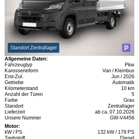
Standort Zentrallager
Allgemeine Daten:
Fahrzeugtyp
Pkw
Karosserieform
Van / Kleinbus
Erst-Zul.
Jun / 2026
Getriebe
Automatik
Kilometerstand
10 km
Anzahl der Türen
5
Farbe
Grau
Standort
Zentrallager
Lieferzeit
ab ca. 07.10.2026
Unsere Nummer
GW-V4456
Motor:
kW / PS
132 kW / 179 PS
Treibstoff
Diesel