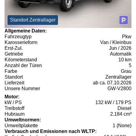
Standort Zentrallager
Allgemeine Daten:
Fahrzeugtyp
Pkw
Karosserieform
Van / Kleinbus
Erst-Zul.
Jun / 2026
Getriebe
Automatik
Kilometerstand
10 km
Anzahl der Türen
5
Farbe
Grau
Standort
Zentrallager
Lieferzeit
ab ca. 07.10.2026
Unsere Nummer
GW-V2800
Motor:
kW / PS
132 kW / 179 PS
Treibstoff
Diesel
Hubraum
2.184 cm³
Umweltnormen:
Umweltplakette
1 (None)
Verbrauch und Emissionen nach WLTP: