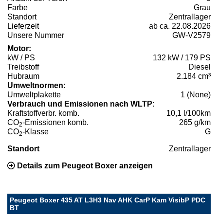
Farbe
Grau
Standort
Zentrallager
Lieferzeit
ab ca. 22.08.2026
Unsere Nummer
GW-V2579
Motor:
kW / PS
132 kW / 179 PS
Treibstoff
Diesel
Hubraum
2.184 cm³
Umweltnormen:
Umweltplakette
1 (None)
Verbrauch und Emissionen nach WLTP:
Kraftstoffverbr. komb.
10,1 l/100km
CO
-Emissionen komb.
265 g/km
2
CO
-Klasse
G
2
Standort
Zentrallager
Details zum Peugeot Boxer anzeigen
Peugeot Boxer 435 AT L3H3 Nav AHK CarP Kam VisibP PDC
BT