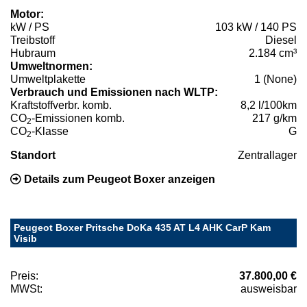
Motor:
kW / PS
103 kW / 140 PS
Treibstoff
Diesel
Hubraum
2.184 cm³
Umweltnormen:
Umweltplakette
1 (None)
Verbrauch und Emissionen nach WLTP:
Kraftstoffverbr. komb.
8,2 l/100km
CO
-Emissionen komb.
217 g/km
2
CO
-Klasse
G
2
Standort
Zentrallager
Details zum Peugeot Boxer anzeigen
Peugeot Boxer Pritsche DoKa 435 AT L4 AHK CarP Kam
Visib
Preis:
37.800,00 €
MWSt:
ausweisbar