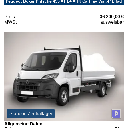
Peugeot Boxer Pritsche 435 AT L4 AHK CarPlay VisibP ERad
Preis:
36.200,00 €
MWSt:
ausweisbar
Standort Zentrallager
Allgemeine Daten: