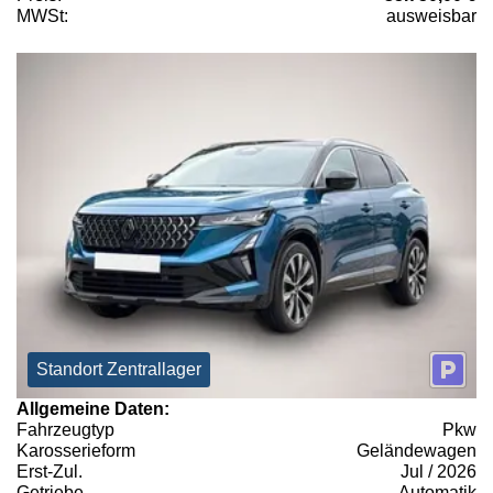
MWSt:
ausweisbar
Standort Zentrallager
Allgemeine Daten:
Fahrzeugtyp
Pkw
Karosserieform
Geländewagen
Erst-Zul.
Jul / 2026
Getriebe
Automatik