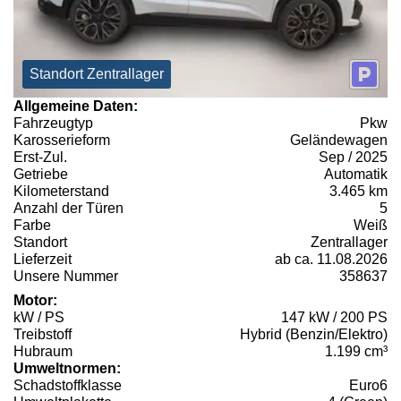
Standort Zentrallager
Allgemeine Daten:
Fahrzeugtyp
Pkw
Karosserieform
Geländewagen
Erst-Zul.
Sep / 2025
Getriebe
Automatik
Kilometerstand
3.465 km
Anzahl der Türen
5
Farbe
Weiß
Standort
Zentrallager
Lieferzeit
ab ca. 11.08.2026
Unsere Nummer
358637
Motor:
kW / PS
147 kW / 200 PS
Treibstoff
Hybrid (Benzin/Elektro)
Hubraum
1.199 cm³
Umweltnormen:
Schadstoffklasse
Euro6