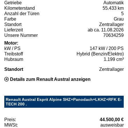
Getriebe
Automatik
Kilometerstand
55.433 km
Anzahl der Türen
5
Farbe
Grau
Standort
Zentrallager
Lieferzeit
ab ca. 11.08.2026
Unsere Nummer
70634259
Motor:
kW / PS
147 kW / 200 PS
Treibstoff
Hybrid (Benzin/Elektro)
Hubraum
1.199 cm³
Standort
Zentrallager
Details zum Renault Austral anzeigen
Renault Austral Esprit Alpine SHZ+Panodach+LKHZ+RFK E-
TECH 200 .
Preis:
44.500,00 €
MWSt:
ausweisbar