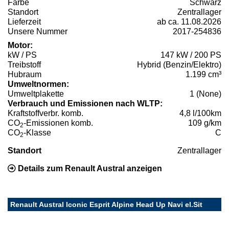
Farbe
Schwarz
Standort
Zentrallager
Lieferzeit
ab ca. 11.08.2026
Unsere Nummer
2017-254836
Motor:
kW / PS
147 kW / 200 PS
Treibstoff
Hybrid (Benzin/Elektro)
Hubraum
1.199 cm³
Umweltnormen:
Umweltplakette
1 (None)
Verbrauch und Emissionen nach WLTP:
Kraftstoffverbr. komb.
4,8 l/100km
CO
-Emissionen komb.
109 g/km
2
CO
-Klasse
C
2
Standort
Zentrallager
Details zum Renault Austral anzeigen
Renault Austral Iconic Esprit Alpine Head Up Navi el.Sit