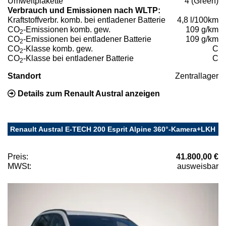
Umweltplakette
4 (Green)
Verbrauch und Emissionen nach WLTP:
Kraftstoffverbr. komb. bei entladener Batterie
4,8 l/100km
CO
-Emissionen komb. gew.
109 g/km
2
CO
-Emissionen bei entladener Batterie
109 g/km
2
CO
-Klasse komb. gew.
C
2
CO
-Klasse bei entladener Batterie
C
2
Standort
Zentrallager
Details zum Renault Austral anzeigen
Renault Austral E-TECH 200 Esprit Alpine 360°-Kamera+LKH
Preis:
41.800,00 €
MWSt:
ausweisbar