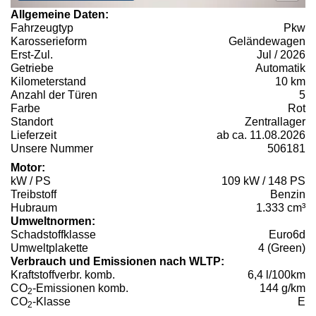
Allgemeine Daten:
Fahrzeugtyp
Pkw
Karosserieform
Geländewagen
Erst-Zul.
Jul / 2026
Getriebe
Automatik
Kilometerstand
10 km
Anzahl der Türen
5
Farbe
Rot
Standort
Zentrallager
Lieferzeit
ab ca. 11.08.2026
Unsere Nummer
506181
Motor:
kW / PS
109 kW / 148 PS
Treibstoff
Benzin
Hubraum
1.333 cm³
Umweltnormen:
Schadstoffklasse
Euro6d
Umweltplakette
4 (Green)
Verbrauch und Emissionen nach WLTP:
Kraftstoffverbr. komb.
6,4 l/100km
CO
-Emissionen komb.
144 g/km
2
CO
-Klasse
E
2