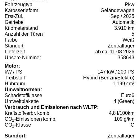
Fahrzeugtyp
Pkw
Karosserieform
Geländewagen
Erst-Zul.
Sep / 2025
Getriebe
Automatik
Kilometerstand
3.910 km
Anzahl der Türen
5
Farbe
Weiß
Standort
Zentrallager
Lieferzeit
ab ca. 11.08.2026
Unsere Nummer
358643
Motor:
kW / PS
147 kW / 200 PS
Treibstoff
Hybrid (Benzin/Elektro)
Hubraum
1.199 cm³
Umweltnormen:
Schadstoffklasse
Euro6
Umweltplakette
4 (Green)
Verbrauch und Emissionen nach WLTP:
Kraftstoffverbr. komb.
4,8 l/100km
CO
-Emissionen komb.
109 g/km
2
CO
-Klasse
C
2
Standort
Zentrallager