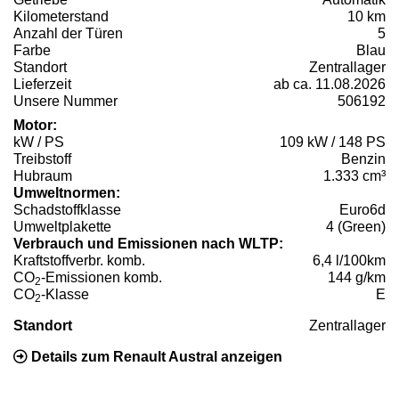
Kilometerstand
10 km
Anzahl der Türen
5
Farbe
Blau
Standort
Zentrallager
Lieferzeit
ab ca. 11.08.2026
Unsere Nummer
506192
Motor:
kW / PS
109 kW / 148 PS
Treibstoff
Benzin
Hubraum
1.333 cm³
Umweltnormen:
Schadstoffklasse
Euro6d
Umweltplakette
4 (Green)
Verbrauch und Emissionen nach WLTP:
Kraftstoffverbr. komb.
6,4 l/100km
CO
-Emissionen komb.
144 g/km
2
CO
-Klasse
E
2
Standort
Zentrallager
Details zum Renault Austral anzeigen