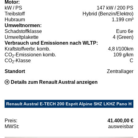
Motor:
kW / PS
147 kW / 200 PS
Treibstoff
Hybrid (Benzin/Elektro)
Hubraum
1.199 cm³
Umweltnormen:
Schadstoffklasse
Euro 6e
Umweltplakette
4 (Green)
Verbrauch und Emissionen nach WLTP:
Kraftstoffverbr. komb.
4,8 l/100km
CO
-Emissionen komb.
109 g/km
2
CO
-Klasse
C
2
Standort
Zentrallager
Details zum Renault Austral anzeigen
Renault Austral E-TECH 200 Esprit Alpine SHZ LKHZ Pano H
Preis:
41.400,00 €
MWSt:
ausweisbar