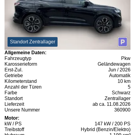
Standort Zentrallager
Allgemeine Daten:
Fahrzeugtyp
Pkw
Karosserieform
Geländewagen
Erst-Zul.
Jun / 2026
Getriebe
Automatik
Kilometerstand
10 km
Anzahl der Türen
5
Farbe
Schwarz
Standort
Zentrallager
Lieferzeit
ab ca. 11.08.2026
Unsere Nummer
360900
Motor:
kW / PS
147 kW / 200 PS
Treibstoff
Hybrid (Benzin/Elektro)