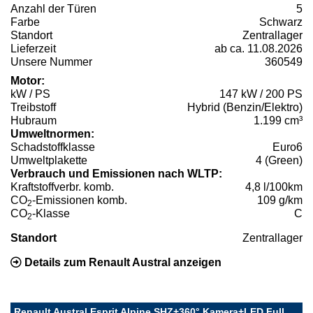
Anzahl der Türen
5
Farbe
Schwarz
Standort
Zentrallager
Lieferzeit
ab ca. 11.08.2026
Unsere Nummer
360549
Motor:
kW / PS
147 kW / 200 PS
Treibstoff
Hybrid (Benzin/Elektro)
Hubraum
1.199 cm³
Umweltnormen:
Schadstoffklasse
Euro6
Umweltplakette
4 (Green)
Verbrauch und Emissionen nach WLTP:
Kraftstoffverbr. komb.
4,8 l/100km
CO
-Emissionen komb.
109 g/km
2
CO
-Klasse
C
2
Standort
Zentrallager
Details zum Renault Austral anzeigen
Renault Austral Esprit Alpine SHZ+360° Kamera+LED Full