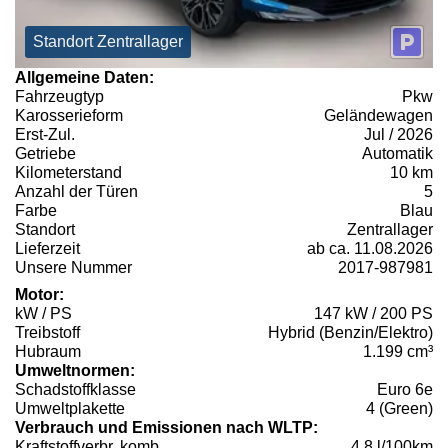
Standort Zentrallager
Allgemeine Daten:
Fahrzeugtyp
Pkw
Karosserieform
Geländewagen
Erst-Zul.
Jul / 2026
Getriebe
Automatik
Kilometerstand
10 km
Anzahl der Türen
5
Farbe
Blau
Standort
Zentrallager
Lieferzeit
ab ca. 11.08.2026
Unsere Nummer
2017-987981
Motor:
kW / PS
147 kW / 200 PS
Treibstoff
Hybrid (Benzin/Elektro)
Hubraum
1.199 cm³
Umweltnormen:
Schadstoffklasse
Euro 6e
Umweltplakette
4 (Green)
Verbrauch und Emissionen nach WLTP:
Kraftstoffverbr. komb.
4,8 l/100km